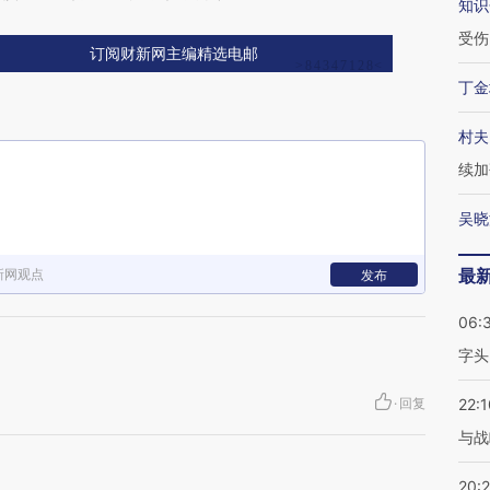
知识
受伤
订阅财新网主编精选电邮
丁金
村夫
续加
吴晓
最
新网观点
发布
06:
字头
·
回复
22:1
与战
20: