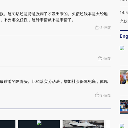
14:
款。这句话还是特意强调了才发出来的。欠债还钱本是天经地
，不要那么任性，这种事情就不是事情了。
光伏
2
·
回复
Eng
·
回复
最难啃的硬骨头。比如落实劳动法，增加社会保障兜底，体现
9
·
回复