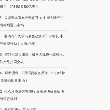
扭亏、净利增超50亿美元
6
贝恩资本宣布收购贡茶 在中国大陆无法
商标后退出市场
6
电动汽车需求高涨驱动澳洲车市增长 中
牌表现强劲｜出海·汽车
00
普渡机器人张涛：机器人规模化靠技术、
和产品共同突破
56
财新调查｜7月消费或有反弹、出口维持
 受哪些因素带动？
42
生态环境法典将施行 最高法明确新旧法
与追责规则
0
看空消费的“三大误区”