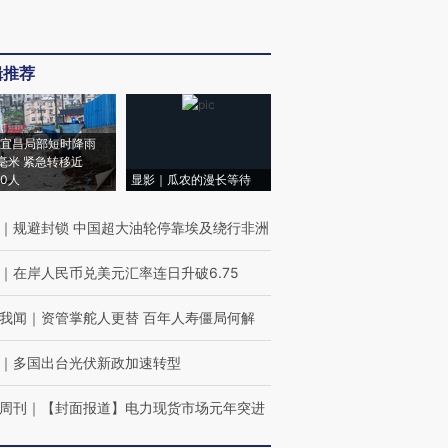
辑推荐
宜昌局部短时降雨
8毫米 紧急转移近
00人
显影｜瓜农的漫长等待
｜
规避封锁 中国超大油轮停靠埃及绕行非洲
｜
在岸人民币兑美元汇率连日升破6.75
我闻
｜
资管掌舵人更替 百年人寿僵局何解
｜
多国出台光伏新政加速转型
周刊
｜
【封面报道】电力现货市场元年突进