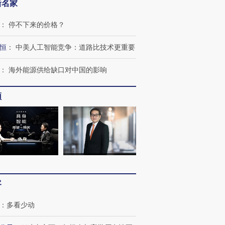
新名家
：
停不下来的价格？
恒
：
中美人工智能竞争：道路比技术更重要
：
海外能源供给缺口对中国的影响
频
客
：
多看少动