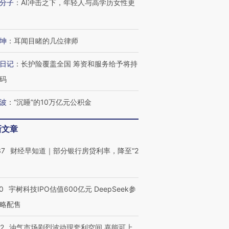
分子
：
AI冲击之下，年轻人与高学历女性更
坤
：
耳闻目睹的几位律师
日记
：
长护险覆盖全国 筹资和服务给予将持
码
波
：
“沉睡”的10万亿元公积金
新文章
37
财经早知道｜部分银行房贷利率，降至“2
0
宇树科技IPO估值600亿元 DeepSeek参
略配售
22
油气市场剧烈波动现套利空间 嘉能可上