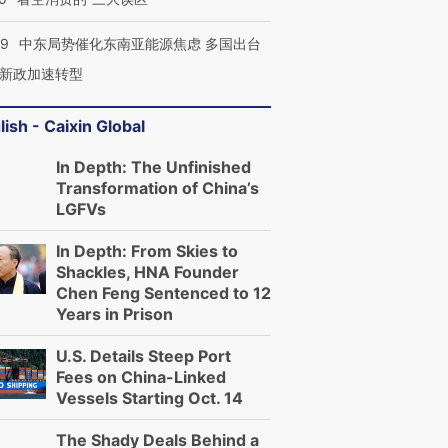
59
中东局势催化东南亚能源焦虑 多国出台
新政加速转型
lish - Caixin Global
In Depth: The Unfinished
Transformation of China’s
LGFVs
In Depth: From Skies to
Shackles, HNA Founder
Chen Feng Sentenced to 12
Years in Prison
U.S. Details Steep Port
Fees on China-Linked
Vessels Starting Oct. 14
The Shady Deals Behind a