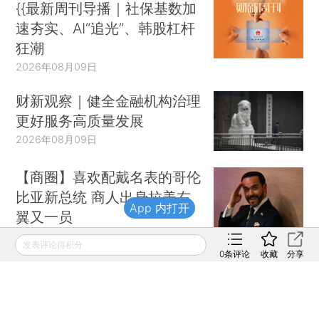
{{最新周刊导播｜社保基数加
速夯实、AI“追光”、韩股杠杆
狂潮
2026年08月09日
财新观察｜健全金融机构治理
更好服务高质量发展
2026年08月09日
【商圈】喜欢配戴名表的哥伦
比亚新总统 商人出身拉美右
App 内打开
翼又一员
2026年08月09日
发表评论得积分
0
条评论
收藏
分享
财新移动