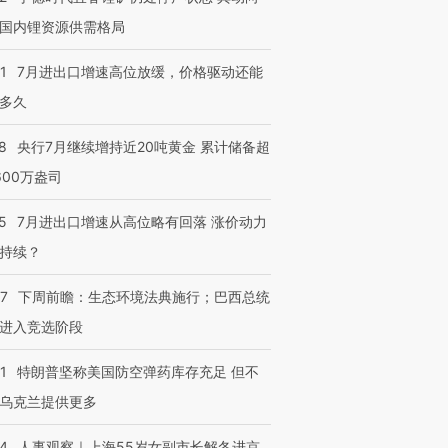
国内锂资源供需格局
1
7月进出口增速高位放缓，价格驱动还能
多久
8
央行7月继续增持近20吨黄金 累计储备超
600万盎司
5
7月进出口增速从高位略有回落 涨价动力
持续？
07
下周前瞻：生态环境法典施行；巴西总统
进入竞选阶段
1
特朗普坚称美国防空弹药库存充足 但不
乌克兰提供更多
24
人事观察｜上海55岁女副市长解冬进京