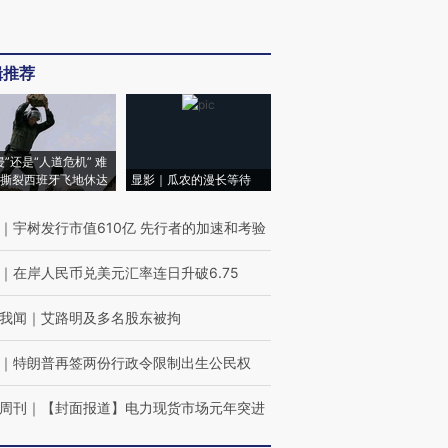
辑推荐
侵”还是“人道危机” 难
撕裂西班牙飞地休达
显影｜瓜农的漫长等待
｜
宇树发行市值610亿 先行者的加速和考验
｜
在岸人民币兑美元汇率连日升破6.75
我闻
｜
艾路明及多名股东被拘
｜
特朗普再签两份行政令限制出生公民权
周刊
｜
【封面报道】电力现货市场元年突进