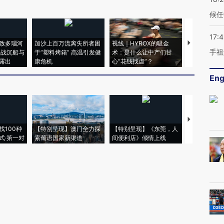
候任
17:
致多瑙河
加沙上百万流离失所者困
视线｜HYROX的吸金
马航飞行员
手祖
二战沉船与
于“塑料烤箱” 高温引发健
术：是什么让中产们甘
粒摇头丸 尿
露出
康危机
心“花钱找虐”？
毒品
Eng
【推广】走
找100种
【特别呈现】澳门全力探
【特别呈现】《东莞，人
会，让数智科
式·第一对
索葡语国家新渠道
间便利店》倾情上线
业