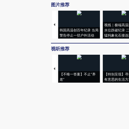
图片推荐
视线｜极端高温
韩国高温创百年纪录 当局
水位跌破纪录 
警告停止一切户外活动
猛犸象化石接连
视听推荐
【不唯一答案】不止“养
【特别呈现】寻
老”
有意思的生活方