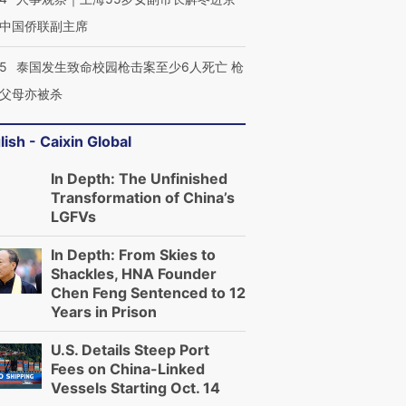
中国侨联副主席
45
泰国发生致命校园枪击案至少6人死亡 枪
跨国走私7万
视线｜被称为“蟑螂”的印
视线｜“入侵”还是“人道危
父母亦被杀
检体内含3种
度Z世代 用街头抗争将教
机”？难民潮撕裂西班牙
秘鲁纳斯
育部长拱下台
飞地休达
13人遇难
lish - Caixin Global
In Depth: The Unfinished
Transformation of China’s
LGFVs
进第四届链博
【商旅对话】华住集团
技“链”接产
【特别呈现】寻找100种
CFO：不靠规模取胜，华
【特别呈
有意思的生活方式·第三对
住三大增长引擎是什么？
有意思的
In Depth: From Skies to
Shackles, HNA Founder
Chen Feng Sentenced to 12
Years in Prison
U.S. Details Steep Port
Fees on China-Linked
Vessels Starting Oct. 14