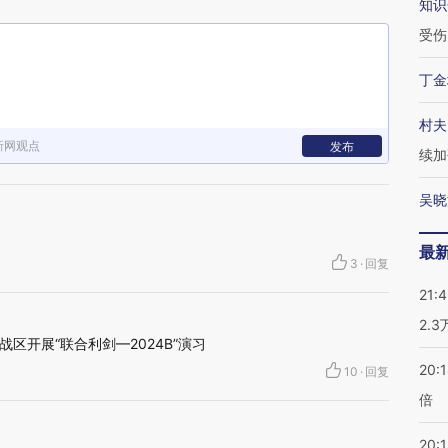
知识
受伤
丁金
村夫
新网观点
发布
续加
吴晓
最
3
·
回复
21:
2.
区开展“联合利剑—2024B”演习
20:
10
·
回复
倍
20:1