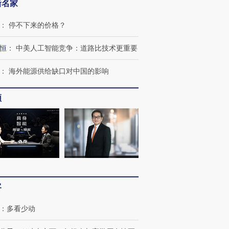
新名家
：
停不下来的价格？
恒
：
中美人工智能竞争：道路比技术更重要
：
海外能源供给缺口对中国的影响
频
客
：
多看少动