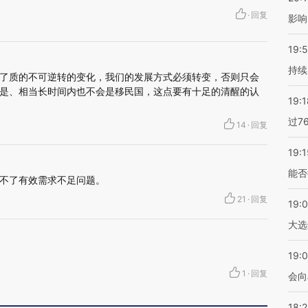
·
回复
影响
19:5
持续
了质的不可逆转的变化，我们的发展方式必须转变，否则只会
是、相当长时间内也不会是移民国，这点要有十足的清醒的认
19:1
过7
14
·
回复
19:1
能否
不了有效需求不足问题。
21
·
回复
19:
大选
19:0
1
·
回复
会向
18: