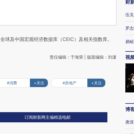
财
伍戈
罗志
全球及中国宏观经济数据库（CEIC）及相关指数库。
易峘
视
责任编辑：于海荣 | 版面编辑：刘潇
#消费
+关注
#房地产
+关注
博
订阅财新网主编精选电邮
唐涯