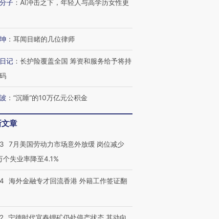
分子
：
AI冲击之下，年轻人与高学历女性更
坤
：
耳闻目睹的几位律师
日记
：
长护险覆盖全国 筹资和服务给予将持
码
波
：
“沉睡”的10万亿元公积金
新文章
43
7月美国劳动力市场意外放缓 岗位减少
3万个失业率降至4.1%
14
海外金融专才回流香港 外籍工作签证翻
2
宁德时代宜春锂矿仍处停产状态 其动向