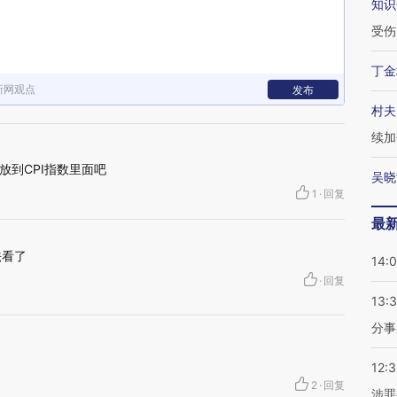
知识
受伤
丁金
新网观点
发布
村夫
续加
放到CPI指数里面吧
吴晓
1
·
回复
最
法看了
14:
·
回复
13:
分事
12:
2
·
回复
涉罪