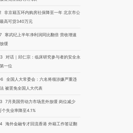
2
非京籍五环内购房社保降至一年 北京市公
最高可贷340万元
7
寒武纪上半年净利润同比翻倍 营收增速
跨国走私7万
视线｜被称为“蟑螂”的印
视线｜“入侵”还是“人道危
检体内含3种
度Z世代 用街头抗争将教
机”？难民潮撕裂西班牙
秘鲁纳斯
放缓
育部长拱下台
飞地休达
13人遇难
53
对话｜邱仁宗：临床研究参与者的安全永
第一位
06
全国人大常委会：六名将领涉嫌严重违
进第四届链博
【商旅对话】华住集团
技“链”接产
【特别呈现】寻找100种
CFO：不靠规模取胜，华
【特别呈
法 被罢免全国人大代表
有意思的生活方式·第三对
住三大增长引擎是什么？
有意思的
43
7月美国劳动力市场意外放缓 岗位减少
3万个失业率降至4.1%
14
海外金融专才回流香港 外籍工作签证翻