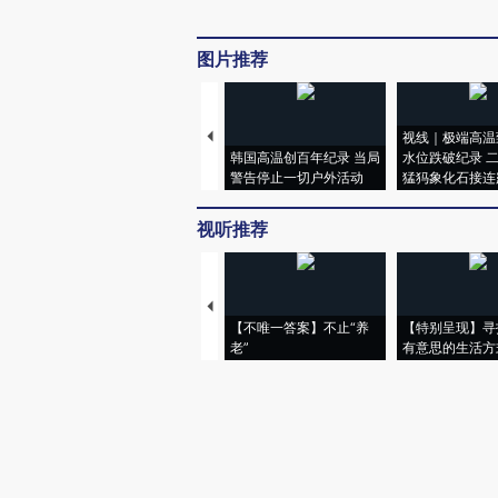
图片推荐
视线｜极端高温
韩国高温创百年纪录 当局
水位跌破纪录 
警告停止一切户外活动
猛犸象化石接连
视听推荐
【不唯一答案】不止“养
【特别呈现】寻
老”
有意思的生活方