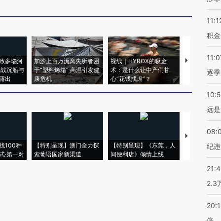
11:1
积金
11:0
致多瑙河
加沙上百万流离失所者困
视线｜HYROX的吸金
马航飞行员
二战沉船与
于“塑料烤箱” 高温引发健
术：是什么让中产们甘
粒摇头丸 尿
逐季
露出
康危机
心“花钱找虐”？
毒品
10:
远是
08:
【推广】走
找100种
【特别呈现】澳门全力探
【特别呈现】《东莞，人
会，让数智科
纪违
式·第一对
索葡语国家新渠道
间便利店》倾情上线
业
21:
2.
20:
倍