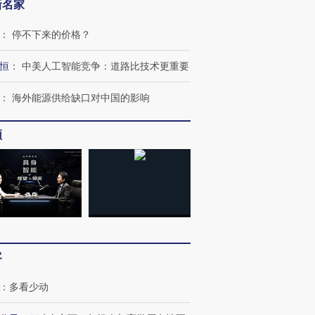
新名家
：
停不下来的价格？
恒
：
中美人工智能竞争：道路比技术更重要
：
海外能源供给缺口对中国的影响
频
客
：
多看少动