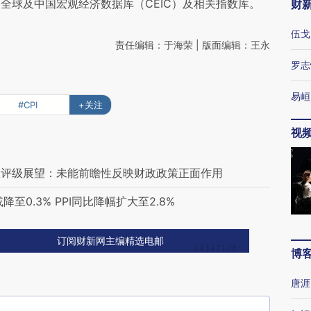
全球及中国宏观经济数据库（CEIC）及相关指数库。
财
伍戈
责任编辑：于海荣 | 版面编辑：王永
罗志
易峘
#CPI
+关注
视
权评级展望：未能前瞻性反映财政政策正面作用
至0.3% PPI同比降幅扩大至2.8%
订阅财新网主编精选电邮
博
唐涯