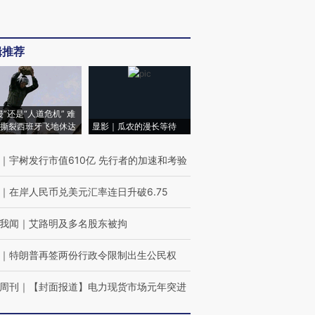
辑推荐
侵”还是“人道危机” 难
撕裂西班牙飞地休达
显影｜瓜农的漫长等待
｜
宇树发行市值610亿 先行者的加速和考验
｜
在岸人民币兑美元汇率连日升破6.75
我闻
｜
艾路明及多名股东被拘
｜
特朗普再签两份行政令限制出生公民权
周刊
｜
【封面报道】电力现货市场元年突进