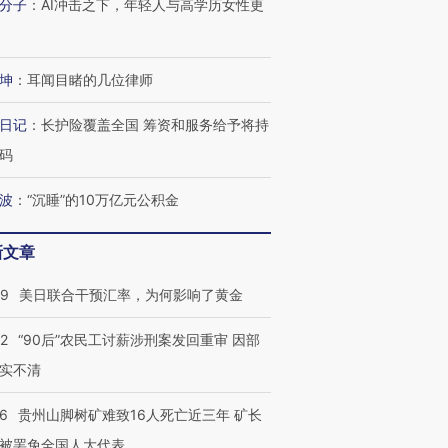
分子
：
AI冲击之下，年轻人与高学历女性更
坤
：
耳闻目睹的几位律师
日记
：
长护险覆盖全国 筹资和服务给予将持
码
波
：
“沉睡”的10万亿元公积金
新文章
09
美日联合干预汇率，为何影响了黄金
32
“90后”农民工讨薪涉刑案发回重审 因部
实不清
36
贵州山脚树矿难致16人死亡近三年 矿长
被罢免全国人大代表