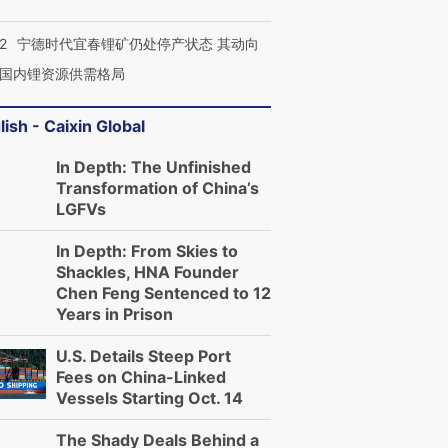
2
宁德时代宜春锂矿仍处停产状态 其动向
国内锂资源供需格局
lish - Caixin Global
In Depth: The Unfinished
Transformation of China’s
LGFVs
In Depth: From Skies to
Shackles, HNA Founder
Chen Feng Sentenced to 12
Years in Prison
U.S. Details Steep Port
Fees on China-Linked
Vessels Starting Oct. 14
The Shady Deals Behind a