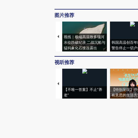
图片推荐
视线｜极端高温致多瑙河
水位跌破纪录 二战沉船与
韩国高温创百年
猛犸象化石接连露出
警告停止一切户
视听推荐
【不唯一答案】不止“养
【特别呈现】寻
老”
有意思的生活方