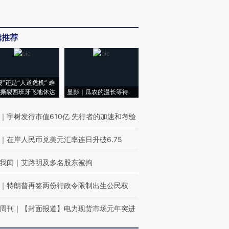
辑推荐
侵”还是“人道危机” 难
撕裂西班牙飞地休达
显影｜瓜农的漫长等待
｜
宇树发行市值610亿 先行者的加速和考验
｜
在岸人民币兑美元汇率连日升破6.75
我闻
｜
艾路明及多名股东被拘
｜
特朗普再签两份行政令限制出生公民权
周刊
｜
【封面报道】电力现货市场元年突进