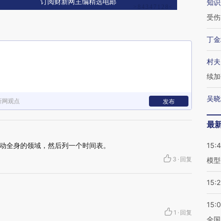
订阅财新网主编精选电邮
知识
受伤
丁金
村夫
续加
吴晓
新网观点
发布
最
动全身的领域，然后列一个时间表。
15:
3
·
回复
模型
15:2
15:
1
·
回复
全国