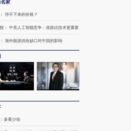
新名家
：
停不下来的价格？
恒
：
中美人工智能竞争：道路比技术更重要
：
海外能源供给缺口对中国的影响
频
客
：
多看少动