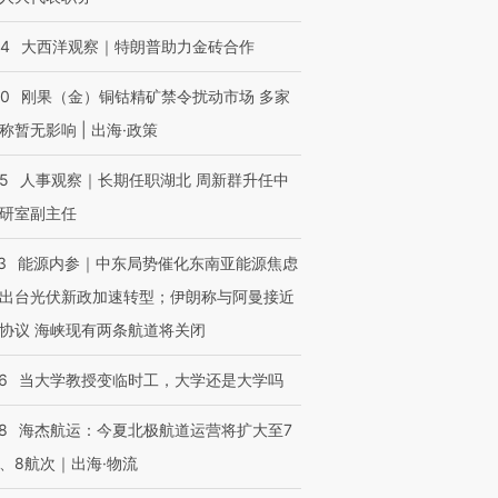
44
大西洋观察｜特朗普助力金砖合作
40
刚果（金）铜钴精矿禁令扰动市场 多家
称暂无影响 | 出海·政策
OX的吸金
马航飞行员跨国走私7万
视线｜被称为“蟑螂”的印
让中产们甘
粒摇头丸 尿检体内含3种
度Z世代 用街头抗争将教
秘鲁纳斯
”？
毒品
育部长拱下台
13人遇难
25
人事观察｜长期任职湖北 周新群升任中
研室副主任
3
能源内参｜中东局势催化东南亚能源焦虑
出台光伏新政加速转型；伊朗称与阿曼接近
进第四届链博
【商旅对话】华住集团
技“链”接产
【特别呈现】寻找100种
CFO：不靠规模取胜，华
【特别呈
协议 海峡现有两条航道将关闭
有意思的生活方式·第三对
住三大增长引擎是什么？
有意思的
6
当大学教授变临时工，大学还是大学吗
8
海杰航运：今夏北极航道运营将扩大至7
、8航次｜出海·物流