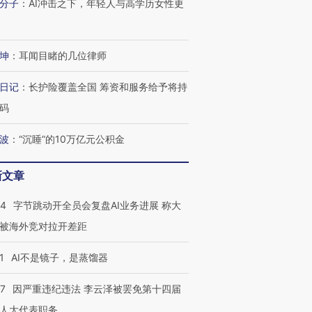
分子
：
AI冲击之下，年轻人与高学历女性更
坤
：
耳闻目睹的几位律师
日记
：
长护险覆盖全国 筹资和服务给予将持
码
波
：
“沉睡”的10万亿元公积金
新文章
44
字节跳动开全员会复盘AI业务进展 称大
被海外竞对拉开差距
1
AI不是镜子，是蒸馏器
07
因严重违纪违法 李云泽被罢免第十四届
人大代表职务