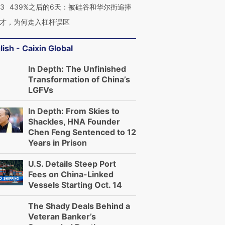
53
439%之后的6天：被硅谷和华尔街追捧
才，为何走入杠杆误区
lish - Caixin Global
In Depth: The Unfinished
Transformation of China’s
LGFVs
In Depth: From Skies to
Shackles, HNA Founder
Chen Feng Sentenced to 12
Years in Prison
U.S. Details Steep Port
Fees on China-Linked
Vessels Starting Oct. 14
The Shady Deals Behind a
Veteran Banker’s