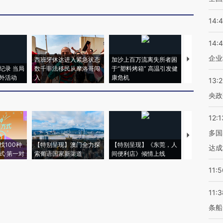
14:
14:
企业
西班牙休达进入紧急状态
加沙上百万流离失所者困
视线｜HYR
纪录 当局
数千非法移民从摩洛哥闯
于“塑料烤箱” 高温引发健
术：是什么
外活动
入
康危机
心“花钱找虐
13:
央政
12:1
多国
【推广】走
找100种
【特别呈现】澳门全力探
【特别呈现】《东莞，人
会，让数智科
达成
式·第一对
索葡语国家新渠道
间便利店》倾情上线
业
11:5
11:3
条船