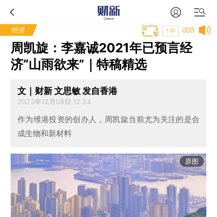
经济
试听
T中
周凯旋：李嘉诚2021年已预言经
济“山雨欲来”｜特稿精选
文｜财新 文思敏 发自香港
2023年12月08日 12:24
作为维港投资的创办人，周凯旋当前尤为关注的是合
成生物和新材料
原图