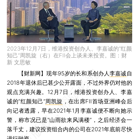
2023年12月7日，维港投资创办人、李嘉诚的“红颜
知己”周凯旋（右）在FII会上谈未来投资。图：财
新 文思敏
【财新网】
现年95岁的长和系创办人
李嘉诚
自
2018年退休后已甚少公开露面，不过外界仍对他的
观点充满兴趣。12月7日，维港投资创办人、李嘉
诚的“红颜知己”
周凯旋
，在出席FII首场亚洲峰会后
向记者透露，早在2021年1月李嘉诚便不断向她示
警，称市况已是“山雨欲来风满楼”，之后经济会一
落千丈，建议投资组合内的公司在2021年底前尽快
进行融资。