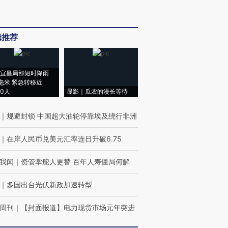
辑推荐
宜昌局部短时降雨
8毫米 紧急转移近
00人
显影｜瓜农的漫长等待
｜
规避封锁 中国超大油轮停靠埃及绕行非洲
｜
在岸人民币兑美元汇率连日升破6.75
我闻
｜
资管掌舵人更替 百年人寿僵局何解
｜
多国出台光伏新政加速转型
周刊
｜
【封面报道】电力现货市场元年突进