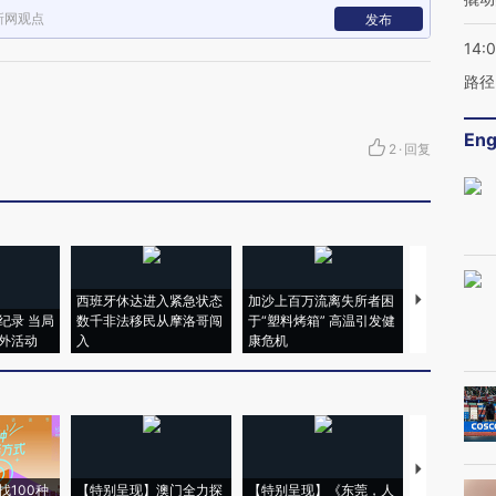
新网观点
发布
14:0
路径
Eng
2
·
回复
西班牙休达进入紧急状态
加沙上百万流离失所者困
视线｜HYR
纪录 当局
数千非法移民从摩洛哥闯
于“塑料烤箱” 高温引发健
术：是什么
外活动
入
康危机
心“花钱找虐
【推广】走
找100种
【特别呈现】澳门全力探
【特别呈现】《东莞，人
会，让数智科