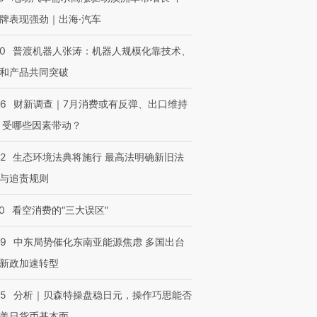
牌表现强劲｜出海·汽车
00
普渡机器人张涛：机器人规模化靠技术、
和产品共同突破
56
财新调查｜7月消费或有反弹、出口维持
 受哪些因素带动？
42
生态环境法典将施行 最高法明确新旧法
与追责规则
0
看空消费的“三大误区”
59
中东局势催化东南亚能源焦虑 多国出台
新政加速转型
05
分析｜贝森特操盘稳日元，操作巧思能否
美日货币基本面