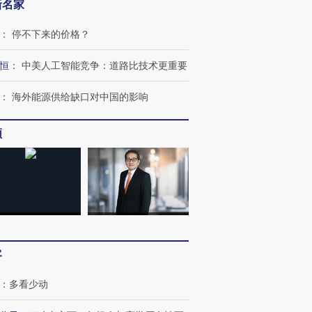
新名家
：
停不下来的价格？
恒
：
中美人工智能竞争：道路比技术更重要
：
海外能源供给缺口对中国的影响
频
客
：
多看少动