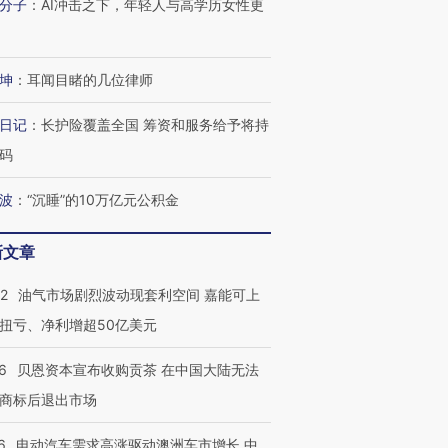
分子
：
AI冲击之下，年轻人与高学历女性更
坤
：
耳闻目睹的几位律师
日记
：
长护险覆盖全国 筹资和服务给予将持
码
波
：
“沉睡”的10万亿元公积金
新文章
22
油气市场剧烈波动现套利空间 嘉能可上
扭亏、净利增超50亿美元
6
贝恩资本宣布收购贡茶 在中国大陆无法
商标后退出市场
6
电动汽车需求高涨驱动澳洲车市增长 中