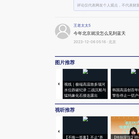
评论仅代表网友个人观点，不代表财
王老太太5
今年北京就没怎么见到蓝天
2023-12-06 05:16 · 北京
图片推荐
视线｜极端高温致多瑙河
水位跌破纪录 二战沉船与
韩国高温创百年
猛犸象化石接连露出
警告停止一切户
视听推荐
【不唯一答案】不止“养
【特别呈现】寻