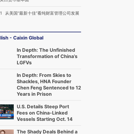
1
从美国“最新十佳”看纯财富管理公司发展
lish - Caixin Global
In Depth: The Unfinished
Transformation of China’s
LGFVs
In Depth: From Skies to
Shackles, HNA Founder
OX的吸金
马航飞行员跨国走私7万
视线｜被称为“蟑螂”的印
让中产们甘
粒摇头丸 尿检体内含3种
度Z世代 用街头抗争将教
秘鲁纳斯
Chen Feng Sentenced to 12
”？
毒品
育部长拱下台
13人遇难
Years in Prison
U.S. Details Steep Port
Fees on China-Linked
Vessels Starting Oct. 14
进第四届链博
【商旅对话】华住集团
The Shady Deals Behind a
技“链”接产
【特别呈现】寻找100种
CFO：不靠规模取胜，华
【特别呈