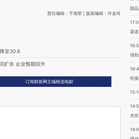
国品
责任编辑：于海荣 | 版面编辑：许金玲
17:
渠道
16:
至30.6
强劲
回扩张 企业预期回升
16:
衔接
订阅财新网主编精选电邮
15:1
14:
光伏
14:
撬动