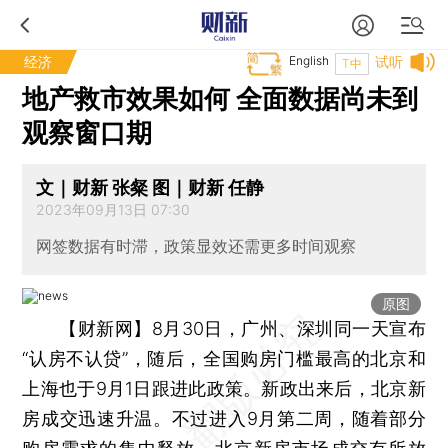
经济
English
试听
T中
地产救市效果如何 全面数据尚未到
观察窗口期
文｜财新 张粲 图｜财新 任静
2023年09月13日 07:30
网签数据有时滞，政策显效还需更多时间观察
原图
【财新网】
8月30日，广州、深圳同一天宣布
“认房不认贷”，随后，全国购房门槛最高的北京和
上海也于9月1日跟进此政策。新政出来后，北京新
房成交迅速升温。不过进入9月第二周，随着部分