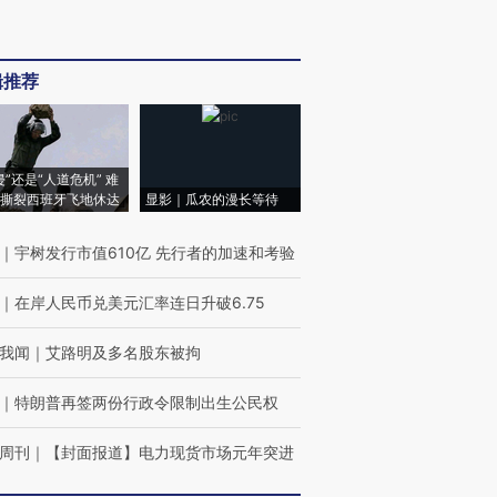
辑推荐
侵”还是“人道危机” 难
撕裂西班牙飞地休达
显影｜瓜农的漫长等待
｜
宇树发行市值610亿 先行者的加速和考验
｜
在岸人民币兑美元汇率连日升破6.75
我闻
｜
艾路明及多名股东被拘
｜
特朗普再签两份行政令限制出生公民权
周刊
｜
【封面报道】电力现货市场元年突进