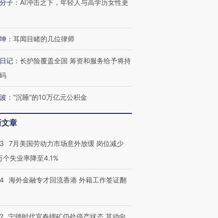
分子
：
AI冲击之下，年轻人与高学历女性更
坤
：
耳闻目睹的几位律师
日记
：
长护险覆盖全国 筹资和服务给予将持
码
波
：
“沉睡”的10万亿元公积金
新文章
43
7月美国劳动力市场意外放缓 岗位减少
3万个失业率降至4.1%
14
海外金融专才回流香港 外籍工作签证翻
跨国走私7万
视线｜被称为“蟑螂”的印
视线｜“入侵”还是“人道危
检体内含3种
度Z世代 用街头抗争将教
机”？难民潮撕裂西班牙
秘鲁纳斯
育部长拱下台
飞地休达
13人遇难
2
宁德时代宜春锂矿仍处停产状态 其动向