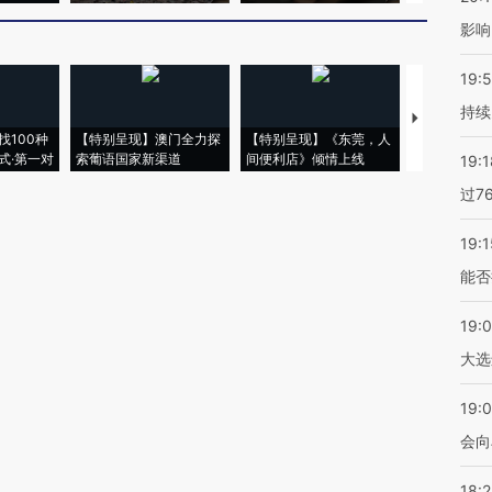
影响
19:5
持续
【推广】走
找100种
【特别呈现】澳门全力探
【特别呈现】《东莞，人
会，让数智科
式·第一对
索葡语国家新渠道
间便利店》倾情上线
业
19:1
过7
19:1
能否
19:
大选
19:0
会向
18: