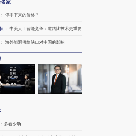
新名家
：
停不下来的价格？
恒
：
中美人工智能竞争：道路比技术更重要
：
海外能源供给缺口对中国的影响
频
客
：
多看少动