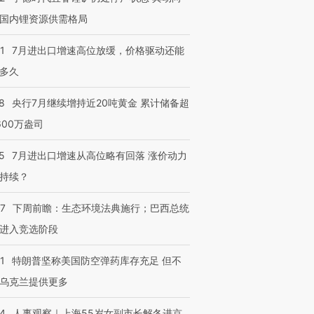
国内锂资源供需格局
1
7月进出口增速高位放缓，价格驱动还能
多久
进第四届链博
【商旅对话】华住集团
技“链”接产
【特别呈现】寻找100种
CFO：不靠规模取胜，华
【特别呈
有意思的生活方式·第三对
住三大增长引擎是什么？
有意思的
8
央行7月继续增持近20吨黄金 累计储备超
600万盎司
5
7月进出口增速从高位略有回落 涨价动力
持续？
07
下周前瞻：生态环境法典施行；巴西总统
进入竞选阶段
1
特朗普坚称美国防空弹药库存充足 但不
乌克兰提供更多
24
人事观察｜上海55岁女副市长解冬进京