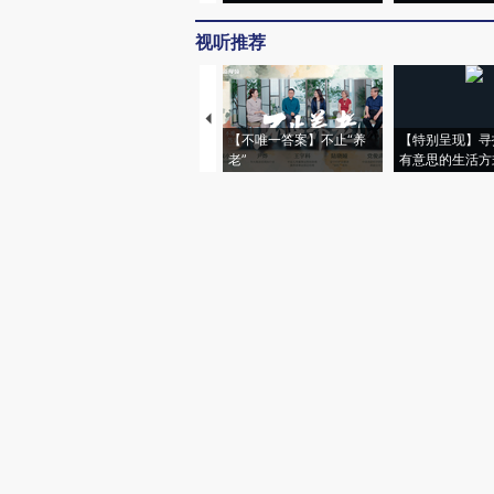
视听推荐
【不唯一答案】不止“养
【特别呈现】寻
老”
有意思的生活方