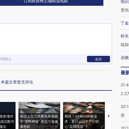
订阅财新网主编精选电邮
知识
受伤
丁金
村夫
续加
吴晓
新网观点
发布
最
本篇文章暂无评论
21:
2.
20:
倍
致多瑙河
加沙上百万流离失所者困
视线｜HYROX的吸金
马航飞行员
二战沉船与
于“塑料烤箱” 高温引发健
术：是什么让中产们甘
粒摇头丸 尿
露出
康危机
心“花钱找虐”？
毒品
20:1