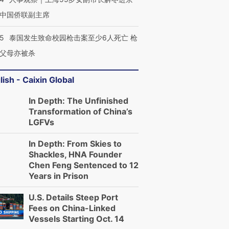
中国侨联副主席
45
泰国发生致命校园枪击案至少6人死亡 枪
父母亦被杀
lish - Caixin Global
In Depth: The Unfinished
Transformation of China’s
LGFVs
In Depth: From Skies to
Shackles, HNA Founder
Chen Feng Sentenced to 12
Years in Prison
U.S. Details Steep Port
Fees on China-Linked
Vessels Starting Oct. 14