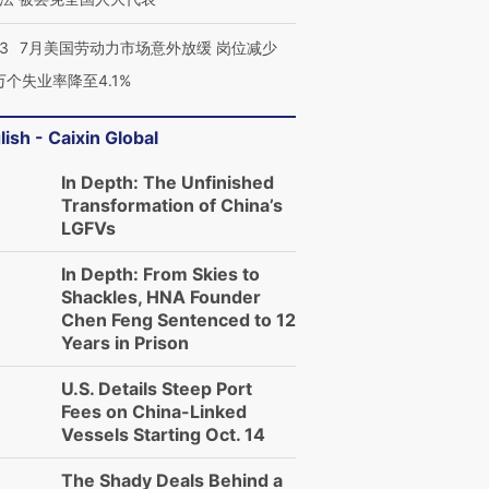
43
7月美国劳动力市场意外放缓 岗位减少
3万个失业率降至4.1%
lish - Caixin Global
In Depth: The Unfinished
Transformation of China’s
LGFVs
In Depth: From Skies to
Shackles, HNA Founder
Chen Feng Sentenced to 12
Years in Prison
跨国走私7万
视线｜被称为“蟑螂”的印
视线｜“入侵”还是“人道危
U.S. Details Steep Port
检体内含3种
度Z世代 用街头抗争将教
机”？难民潮撕裂西班牙
秘鲁纳斯
Fees on China-Linked
育部长拱下台
飞地休达
13人遇难
Vessels Starting Oct. 14
The Shady Deals Behind a