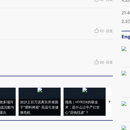
21:
2.
62
·
回复
Eng
98
·
回复
致多瑙河
加沙上百万流离失所者困
视线｜HYROX的吸金
马航飞行员
二战沉船与
于“塑料烤箱” 高温引发健
术：是什么让中产们甘
粒摇头丸 尿
露出
康危机
心“花钱找虐”？
毒品