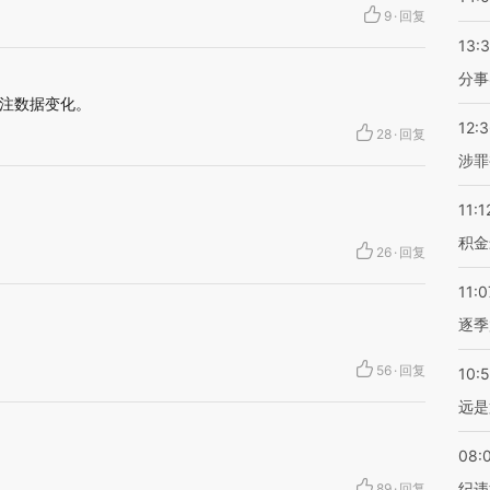
9
·
回复
13:
分事
注数据变化。
12:
28
·
回复
涉罪
11:1
积金
26
·
回复
11:0
逐季
56
·
回复
10:
远是
08:
纪违
89
·
回复