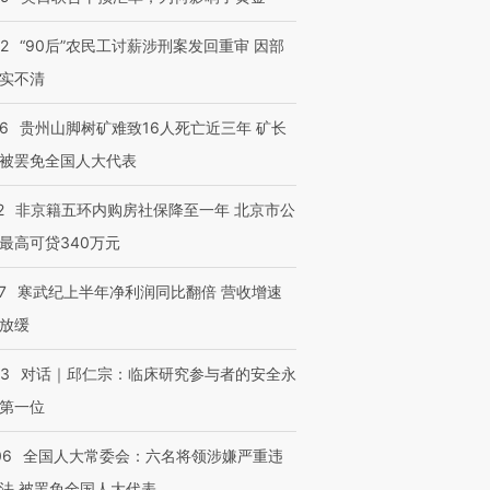
32
“90后”农民工讨薪涉刑案发回重审 因部
实不清
36
贵州山脚树矿难致16人死亡近三年 矿长
被罢免全国人大代表
2
非京籍五环内购房社保降至一年 北京市公
最高可贷340万元
7
寒武纪上半年净利润同比翻倍 营收增速
放缓
53
对话｜邱仁宗：临床研究参与者的安全永
第一位
06
全国人大常委会：六名将领涉嫌严重违
法 被罢免全国人大代表