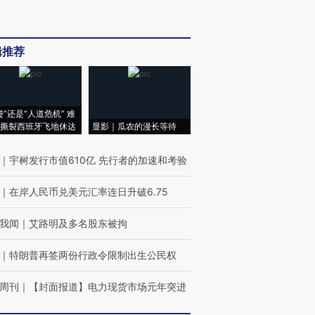
辑推荐
侵”还是“人道危机” 难
撕裂西班牙飞地休达
显影｜瓜农的漫长等待
｜
宇树发行市值610亿 先行者的加速和考验
｜
在岸人民币兑美元汇率连日升破6.75
我闻
｜
艾路明及多名股东被拘
｜
特朗普再签两份行政令限制出生公民权
周刊
｜
【封面报道】电力现货市场元年突进