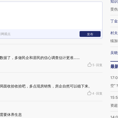
知识
受伤
丁金
村夫
新网观点
发布
续加
吴晓
数据了，多做民企和居民的信心调查估计更准……
5
·
回复
最
17:
空”
局面收拾收拾吧，多点现房销售，房企自然可以稳下来。
4
·
回复
15:
资超
需要休养生息
14: