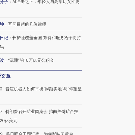
分子
：
AI冲击之下，年轻人与高学历女性更
坤
：
耳闻目睹的几位律师
日记
：
长护险覆盖全国 筹资和服务给予将持
码
波
：
“沉睡”的10万亿元公积金
新文章
00
普渡机器人如何平衡“脚踏实地”与“仰望星
？
57
特朗普召开矿业圆桌会 拟向关键矿产投
20亿美元
09
美日联合干预汇率，为何影响了黄金