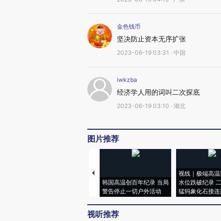
金色钱币
坚决防止资本无序扩张
2023-06-19 03:31 · 中国
iwkzba
经济学人用的词叫二次探底
2023-06-19 03:10 · 湖北
图片推荐
视线｜极端高温
韩国高温创百年纪录 当局
水位跌破纪录 
警告停止一切户外活动
猛犸象化石接连
视听推荐