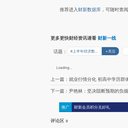
推荐进入
财新数据库
，可随时查阅
更多更快财经资讯请看
财新一线
话题：
#上半年经济数据全解读
+关注
Loading...
上一篇：就业行情分化 初高中学历群体
下一篇：尹艳林：坚决阻断预期的负循
推广
财新会员积分兑好礼
评论区
9