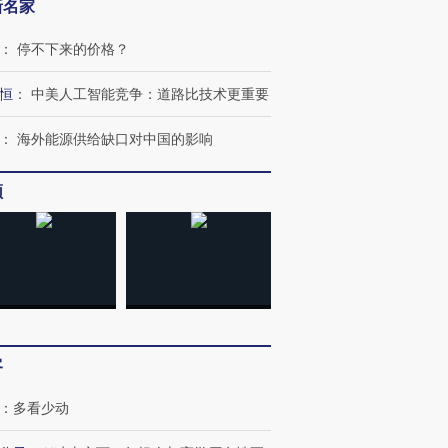
新名家
：
停不下来的价格？
恒
：
中美人工智能竞争：道路比技术更重要
：
海外能源供给缺口对中国的影响
频
客
：
多看少动