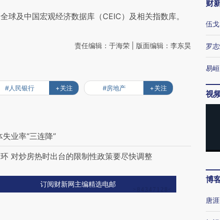
财
全球及中国宏观经济数据库（CEIC）及相关指数库。
伍戈
责任编辑：于海荣 | 版面编辑：李东昊
罗志
易峘
#人民银行
+关注
#房地产
+关注
视
失业率“三连降”
环 对炒房热时出台的限制性政策要尽快调整
博
订阅财新网主编精选电邮
唐涯