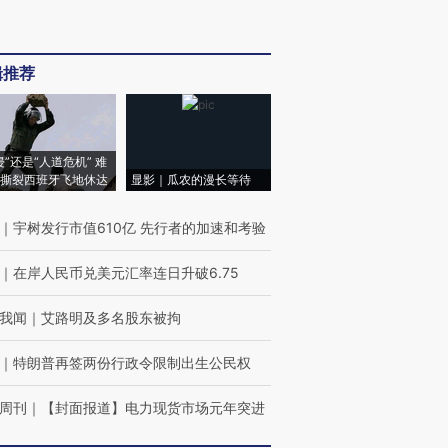
辑推荐
侵”还是“人道危机” 难
撕裂西班牙飞地休达
显影｜瓜农的漫长等待
｜
宇树发行市值610亿 先行者的加速和考验
｜
在岸人民币兑美元汇率连日升破6.75
我闻
｜
艾路明及多名股东被拘
｜
特朗普再签两份行政令限制出生公民权
周刊
｜
【封面报道】电力现货市场元年突进