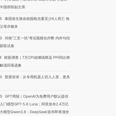
技“链”接产
【特别呈现】寻找100种
CFO：不靠规模取胜，华
【特别呈
有意思的生活方式·第三对
住三大增长引擎是什么？
有意思的
中国侨联副主席
45
泰国发生致命校园枪击案至少6人死亡 枪
父母亦被杀
40
河南“三支一扶”考试规模化作弊 内外勾结
获取试卷
4
财新调查｜7月CPI或继续降温 PPI同比增
触顶回落迹象
00
普渡张涛：从专用机器人切入人形，更具
55
GPT周报｜OpenAI为免费用户默认提供
入门模型GPT-5.6 Luna；阿里发布2.4万亿
大模型Qwen3.8；DeepSeek宣布即将涨价