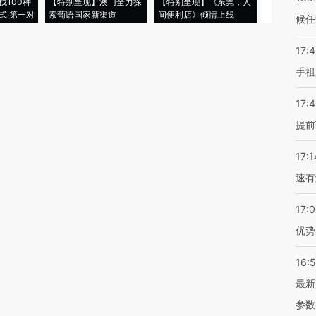
找100种
【特别呈现】澳门全力探
【特别呈现】《东莞，人
会，让数智科
式·第一对
索葡语国家新渠道
间便利店》倾情上线
业
候任
17:
手祖
17:
提前
17:1
速有
17:
优势
16:
最新
参数