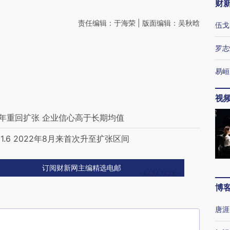
财
责任编辑：于海荣 | 版面编辑：吴秋晗
伍戈
罗志
易峘
视
半年重回扩张 企业信心高于长期均值
.6 2022年8月来首次升至扩张区间
订阅财新网主编精选电邮
博
唐涯