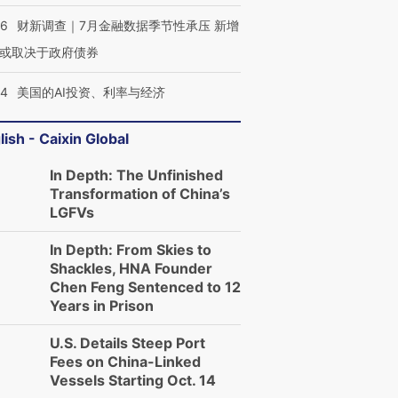
46
财新调查｜7月金融数据季节性承压 新增
或取决于政府债券
44
美国的AI投资、利率与经济
lish - Caixin Global
In Depth: The Unfinished
Transformation of China’s
LGFVs
In Depth: From Skies to
Shackles, HNA Founder
Chen Feng Sentenced to 12
Years in Prison
U.S. Details Steep Port
Fees on China-Linked
Vessels Starting Oct. 14