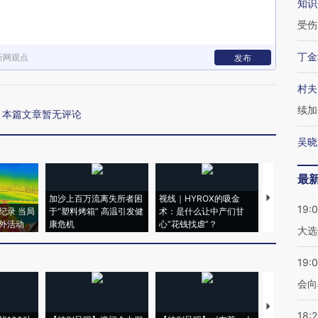
知识
受伤
丁金
新网观点
发布
村夫
续加
本篇文章暂无评论
吴晓
最
加沙上百万流离失所者困
视线｜HYROX的吸金
马航飞行员
19:
纪录 当局
于“塑料烤箱” 高温引发健
术：是什么让中产们甘
粒摇头丸 尿
外活动
康危机
心“花钱找虐”？
毒品
大选
19:0
会向
【推广】走
18: