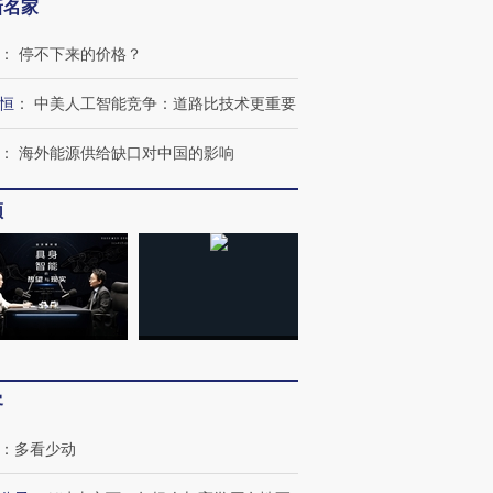
新名家
：
停不下来的价格？
恒
：
中美人工智能竞争：道路比技术更重要
：
海外能源供给缺口对中国的影响
频
客
：
多看少动