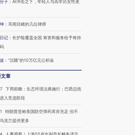
分子
：
AI冲击之下，年轻人与高学历女性更
坤
：
耳闻目睹的几位律师
日记
：
长护险覆盖全国 筹资和服务给予将持
码
波
：
“沉睡”的10万亿元公积金
新文章
跨国走私7万
视线｜被称为“蟑螂”的印
视线｜“入侵”还是“人道危
07
下周前瞻：生态环境法典施行；巴西总统
检体内含3种
度Z世代 用街头抗争将教
机”？难民潮撕裂西班牙
秘鲁纳斯
育部长拱下台
飞地休达
13人遇难
进入竞选阶段
1
特朗普坚称美国防空弹药库存充足 但不
乌克兰提供更多
进第四届链博
【商旅对话】华住集团
24
人事观察｜上海55岁女副市长解冬进京