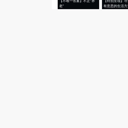
【不唯一答案】不止“养
【特别呈现】寻
老”
有意思的生活方