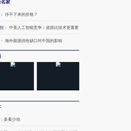
新名家
：
停不下来的价格？
恒
：
中美人工智能竞争：道路比技术更重要
：
海外能源供给缺口对中国的影响
频
客
：
多看少动