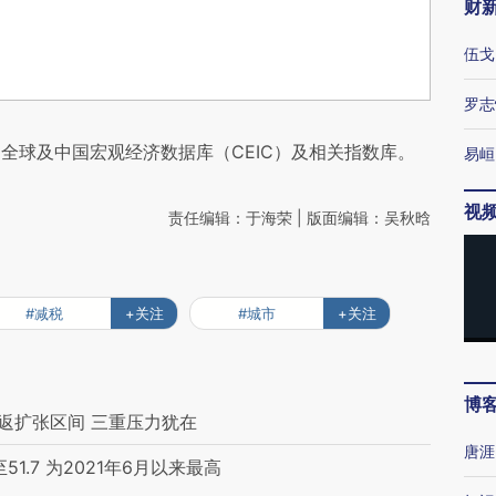
财
伍戈
罗志
全球及中国宏观经济数据库（CEIC）及相关指数库。
易峘
视
责任编辑：于海荣 | 版面编辑：吴秋晗
#减税
+关注
#城市
+关注
博
返扩张区间 三重压力犹在
唐涯
1.7 为2021年6月以来最高