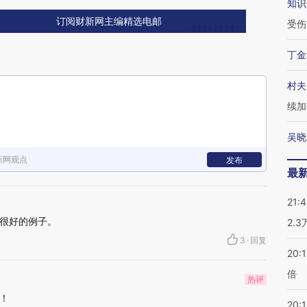
知识
订阅财新网主编精选电邮
受伤
丁金
村夫
续加
吴晓
新网观点
发布
最
21:
很好的例子。
2.
3
·
回复
20:
倍
热评
！
20:1