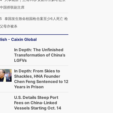
中国侨联副主席
45
泰国发生致命校园枪击案至少6人死亡 枪
父母亦被杀
lish - Caixin Global
In Depth: The Unfinished
Transformation of China’s
LGFVs
In Depth: From Skies to
Shackles, HNA Founder
Chen Feng Sentenced to 12
Years in Prison
U.S. Details Steep Port
Fees on China-Linked
Vessels Starting Oct. 14