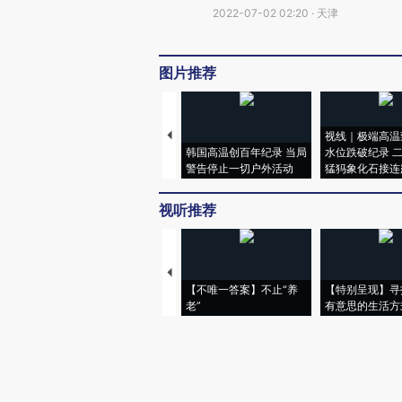
2022-07-02 02:20 · 天津
图片推荐
视线｜极端高温
韩国高温创百年纪录 当局
水位跌破纪录 
警告停止一切户外活动
猛犸象化石接连
视听推荐
【不唯一答案】不止“养
【特别呈现】寻
老”
有意思的生活方