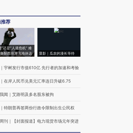
辑推荐
侵”还是“人道危机” 难
撕裂西班牙飞地休达
显影｜瓜农的漫长等待
｜
宇树发行市值610亿 先行者的加速和考验
｜
在岸人民币兑美元汇率连日升破6.75
我闻
｜
艾路明及多名股东被拘
｜
特朗普再签两份行政令限制出生公民权
周刊
｜
【封面报道】电力现货市场元年突进