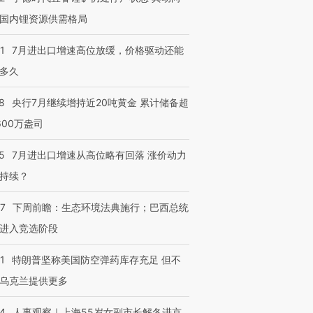
国内锂资源供需格局
1
7月进出口增速高位放缓，价格驱动还能
多久
8
央行7月继续增持近20吨黄金 累计储备超
跨国走私7万
视线｜被称为“蟑螂”的印
视线｜“入侵”还是“人道危
检体内含3种
度Z世代 用街头抗争将教
机”？难民潮撕裂西班牙
秘鲁纳斯
600万盎司
育部长拱下台
飞地休达
13人遇难
5
7月进出口增速从高位略有回落 涨价动力
持续？
07
下周前瞻：生态环境法典施行；巴西总统
进第四届链博
【商旅对话】华住集团
技“链”接产
【特别呈现】寻找100种
CFO：不靠规模取胜，华
【特别呈
进入竞选阶段
有意思的生活方式·第三对
住三大增长引擎是什么？
有意思的
1
特朗普坚称美国防空弹药库存充足 但不
乌克兰提供更多
24
人事观察｜上海55岁女副市长解冬进京