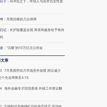
分子
：
AI冲击之下，年轻人与高学历女性更
坤
：
耳闻目睹的几位律师
日记
：
长护险覆盖全国 筹资和服务给予将持
码
波
：
“沉睡”的10万亿元公积金
新文章
43
7月美国劳动力市场意外放缓 岗位减少
3万个失业率降至4.1%
14
海外金融专才回流香港 外籍工作签证翻
2
宁德时代宜春锂矿仍处停产状态 其动向