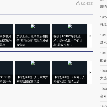
122
·
回复
影响
19:5
持续
19:1
致多瑙河
加沙上百万流离失所者困
视线｜HYROX的吸金
马航飞行员
二战沉船与
于“塑料烤箱” 高温引发健
术：是什么让中产们甘
粒摇头丸 尿
过7
露出
康危机
心“花钱找虐”？
毒品
19:1
能否
19:
【推广】走
找100种
【特别呈现】澳门全力探
【特别呈现】《东莞，人
会，让数智科
大选
式·第一对
索葡语国家新渠道
间便利店》倾情上线
业
19:0
会向
18: