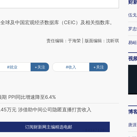
财
伍戈
全球及中国宏观经济数据库（CEIC）及相关指数库。
罗志
责任编辑：于海荣 | 版面编辑：沈昕琪
易峘
视
#就业
+关注
#收入
+关注
期 PPI同比增速降至6.4%
.45万元 涉借助中间公司隐匿直播打赏收入
博
唐涯
订阅财新网主编精选电邮