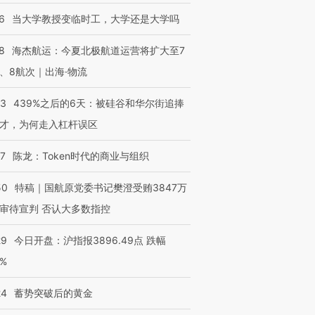
”？
毒品
育部长拱下台
13人遇难
6
当大学教授变临时工，大学还是大学吗
8
海杰航运：今夏北极航道运营将扩大至7
、8航次｜出海·物流
进第四届链博
【商旅对话】华住集团
53
439%之后的6天：被硅谷和华尔街追捧
技“链”接产
【特别呈现】寻找100种
CFO：不靠规模取胜，华
【特别呈
有意思的生活方式·第三对
住三大增长引擎是什么？
有意思的
才，为何走入杠杆误区
07
陈龙：Token时代的商业与组织
50
特稿｜国航原党委书记樊澄受贿3847万
审待宣判 否认大多数指控
29
今日开盘：沪指报3896.49点 跌幅
0%
24
蓄势突破后的黄金