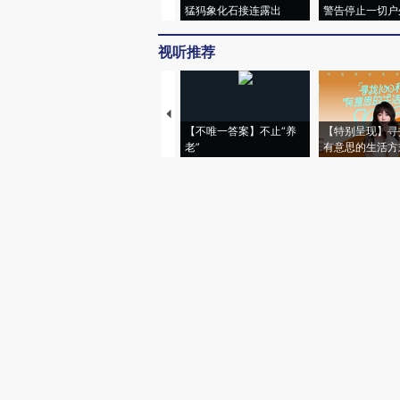
猛犸象化石接连露出
警告停止一切户
视听推荐
【不唯一答案】不止“养
【特别呈现】寻
老”
有意思的生活方