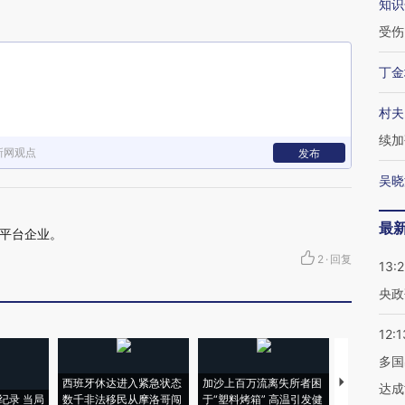
知识
受伤
丁金
村夫
续加
新网观点
发布
吴晓
最
平台企业。
2
·
回复
13:
央政
12:1
多国
西班牙休达进入紧急状态
加沙上百万流离失所者困
视线｜HYR
达成
纪录 当局
数千非法移民从摩洛哥闯
于“塑料烤箱” 高温引发健
术：是什么