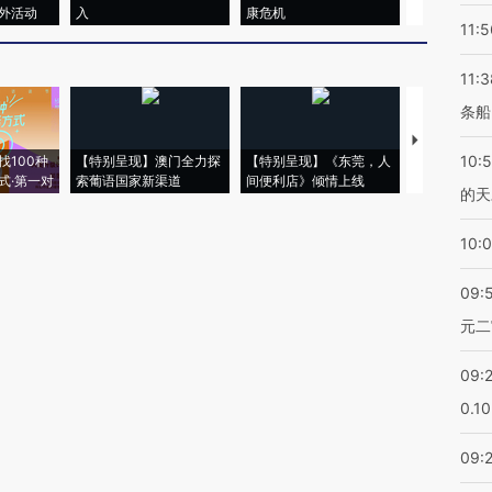
外活动
入
康危机
心“花钱找虐
11:5
11:3
条船
【推广】走
10:
找100种
【特别呈现】澳门全力探
【特别呈现】《东莞，人
会，让数智科
式·第一对
索葡语国家新渠道
间便利店》倾情上线
业
的天
10:
09:
元二
09:
0.1
09: