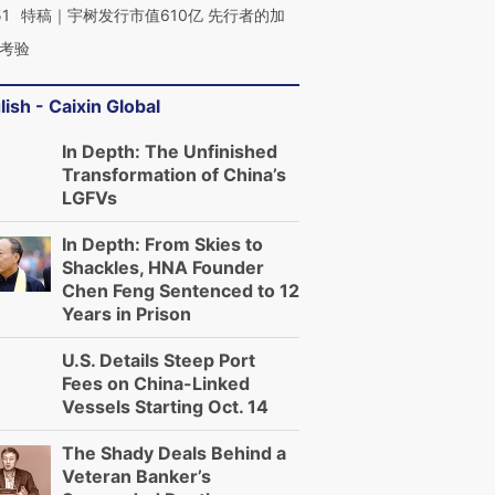
51
特稿｜宇树发行市值610亿 先行者的加
考验
lish - Caixin Global
In Depth: The Unfinished
Transformation of China’s
LGFVs
In Depth: From Skies to
Shackles, HNA Founder
Chen Feng Sentenced to 12
Years in Prison
U.S. Details Steep Port
Fees on China-Linked
Vessels Starting Oct. 14
The Shady Deals Behind a
Veteran Banker’s