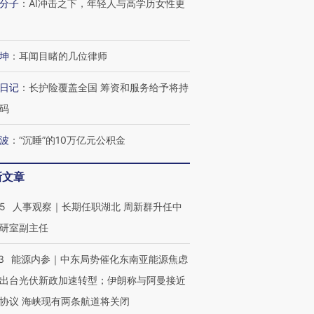
分子
：
AI冲击之下，年轻人与高学历女性更
坤
：
耳闻目睹的几位律师
日记
：
长护险覆盖全国 筹资和服务给予将持
码
波
：
“沉睡”的10万亿元公积金
新文章
25
人事观察｜长期任职湖北 周新群升任中
研室副主任
3
能源内参｜中东局势催化东南亚能源焦虑
出台光伏新政加速转型；伊朗称与阿曼接近
OX的吸金
马航飞行员跨国走私7万
视线｜被称为“蟑螂”的印
协议 海峡现有两条航道将关闭
让中产们甘
粒摇头丸 尿检体内含3种
度Z世代 用街头抗争将教
秘鲁纳斯