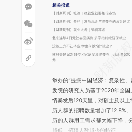
相关报道
【财新周刊】社论｜稳就业就要相信市场
【财新周刊】专栏｜发放现金与消费券的政策建议
【财新周刊】就业大考｜编辑荐读
北京连续4日无社会面病例 多举措稳经济保就业
没签三方不让毕业 学生何以“被”就业？
林毅夫建议对封控区家庭发放消费券、现金各500
元
举办的“提振中国经济：复杂性、
发院的研究人员基于2020年全国
情暴发后120天里，对硕士及以上
历人群的招聘数量增加了12.8%
历的人群用工需求都大幅下降，分别
越低、招聘人数越少的特征。