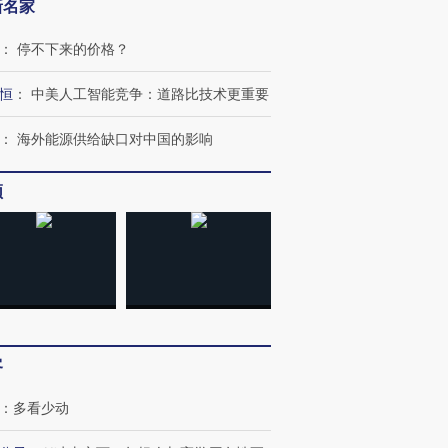
新名家
：
停不下来的价格？
恒
：
中美人工智能竞争：道路比技术更重要
：
海外能源供给缺口对中国的影响
频
客
：
多看少动