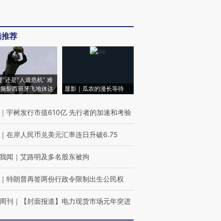
辑推荐
侵”还是“人道危机” 难
撕裂西班牙飞地休达
显影｜瓜农的漫长等待
｜
宇树发行市值610亿 先行者的加速和考验
｜
在岸人民币兑美元汇率连日升破6.75
我闻
｜
艾路明及多名股东被拘
｜
特朗普再签两份行政令限制出生公民权
周刊
｜
【封面报道】电力现货市场元年突进