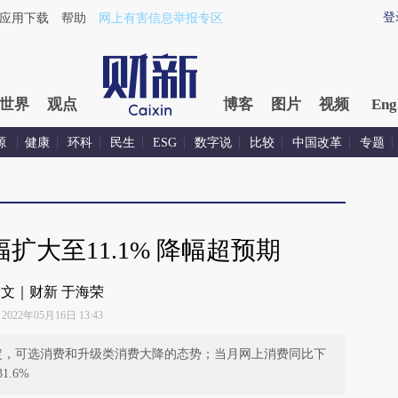
登
应用下载
帮助
网上有害信息举报专区
世界
观点
博客
图片
视频
Eng
源
健康
环科
民生
ESG
数字说
比较
中国改革
专题
扩大至11.1% 降幅超预期
文｜财新 于海荣
2022年05月16日 13:43
定，可选消费和升级类消费大降的态势；当月网上消费同比下
.6%