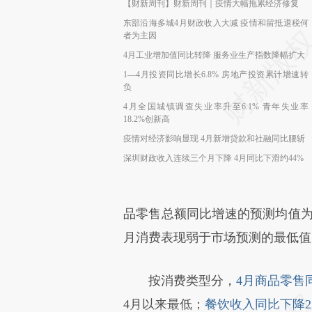
【财新周刊】财新周刊｜疫情大幅拖累经济修复
东部沿海多城4月财政收入大减 疫情和留抵退税何
者为主因
4月工业增加值同比转降 服务业生产指数降幅扩大
1—4月投资同比增长6.8% 房地产投资累计增速转
负
4月全国城镇调查失业率升至6.1% 青年失业率
18.2%创新高
疫情对经济影响显现 4月新增贷款和社融同比腰斩
深圳财政收入连续三个月下降 4月同比下滑约44%
品零售总额同比增速的预测均值为-5.
月消费表现弱于市场预测的最低值
按消费类型分，
4月商品零售同
4月以来最低；
餐饮收入同比下降22