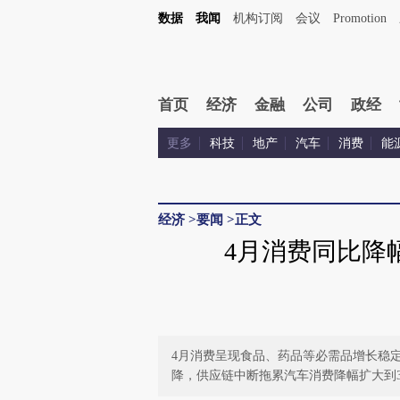
数据
我闻
机构订阅
会议
Promotion
首页
经济
金融
公司
政经
更多
科技
地产
汽车
消费
能
经济
>
要闻
>
正文
4月消费同比降幅
4月消费呈现食品、药品等必需品增长稳
降，供应链中断拖累汽车消费降幅扩大到31