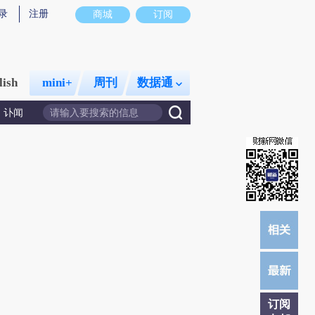
录
注册
商城
订阅
lish
mini+
周刊
数据通
讣闻
订阅