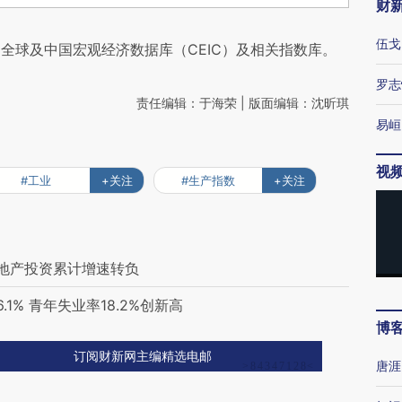
财
伍戈
全球及中国宏观经济数据库（CEIC）及相关指数库。
罗志
责任编辑：于海荣 | 版面编辑：沈昕琪
易峘
视
#工业
+关注
#生产指数
+关注
房地产投资累计增速转负
1% 青年失业率18.2%创新高
博
订阅财新网主编精选电邮
唐涯