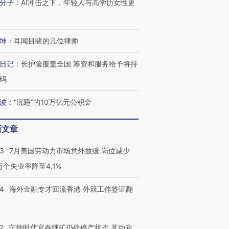
分子
：
AI冲击之下，年轻人与高学历女性更
坤
：
耳闻目睹的几位律师
日记
：
长护险覆盖全国 筹资和服务给予将持
码
波
：
“沉睡”的10万亿元公积金
新文章
43
7月美国劳动力市场意外放缓 岗位减少
3万个失业率降至4.1%
跨国走私7万
视线｜被称为“蟑螂”的印
视线｜“入侵”还是“人道危
检体内含3种
度Z世代 用街头抗争将教
机”？难民潮撕裂西班牙
秘鲁纳斯
14
海外金融专才回流香港 外籍工作签证翻
育部长拱下台
飞地休达
13人遇难
2
宁德时代宜春锂矿仍处停产状态 其动向