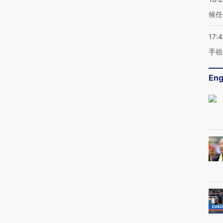
候任
17:
手祖
Eng