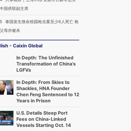
中国侨联副主席
45
泰国发生致命校园枪击案至少6人死亡 枪
父母亦被杀
lish - Caixin Global
In Depth: The Unfinished
Transformation of China’s
LGFVs
In Depth: From Skies to
Shackles, HNA Founder
Chen Feng Sentenced to 12
Years in Prison
U.S. Details Steep Port
Fees on China-Linked
Vessels Starting Oct. 14