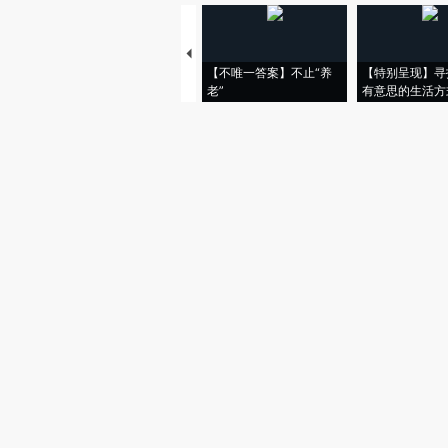
【不唯一答案】不止“养
【特别呈现】寻
老”
有意思的生活方