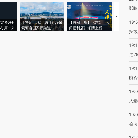
影响
【推广】走
19:5
找100种
【特别呈现】澳门全力探
【特别呈现】《东莞，人
会，让数智科
式·第一对
索葡语国家新渠道
间便利店》倾情上线
业
持续
19:1
过7
19:1
能否
19:
大选
19:0
会向
18: