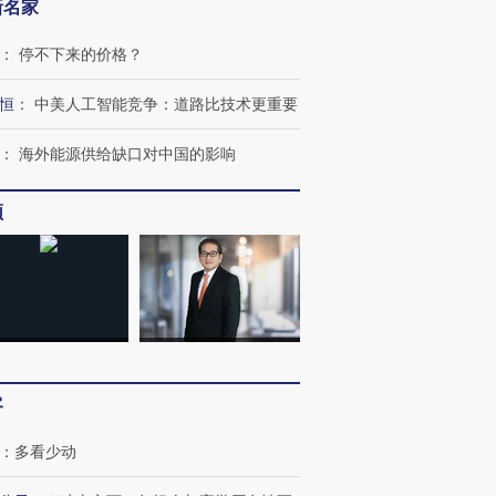
新名家
：
停不下来的价格？
恒
：
中美人工智能竞争：道路比技术更重要
：
海外能源供给缺口对中国的影响
频
客
：
多看少动