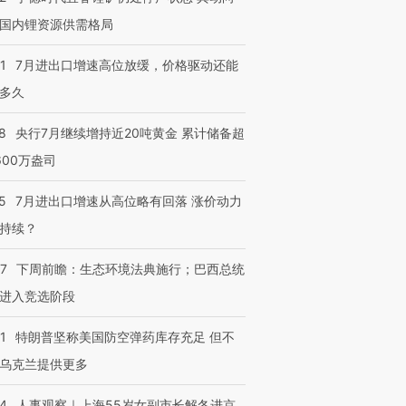
国内锂资源供需格局
进第四届链博
【商旅对话】华住集团
1
7月进出口增速高位放缓，价格驱动还能
技“链”接产
【特别呈现】寻找100种
CFO：不靠规模取胜，华
【特别呈
有意思的生活方式·第三对
住三大增长引擎是什么？
有意思的
多久
8
央行7月继续增持近20吨黄金 累计储备超
600万盎司
5
7月进出口增速从高位略有回落 涨价动力
持续？
07
下周前瞻：生态环境法典施行；巴西总统
进入竞选阶段
1
特朗普坚称美国防空弹药库存充足 但不
乌克兰提供更多
24
人事观察｜上海55岁女副市长解冬进京