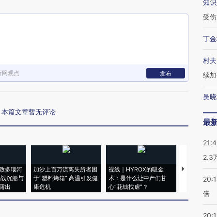
知识
受伤
丁金
村夫
新网观点
发布
续加
吴晓
本篇文章暂无评论
最
21:
2.
致多瑙河
加沙上百万流离失所者困
视线｜HYROX的吸金
马航飞行员
二战沉船与
于“塑料烤箱” 高温引发健
术：是什么让中产们甘
粒摇头丸 尿
20:
露出
康危机
心“花钱找虐”？
毒品
倍
20:1