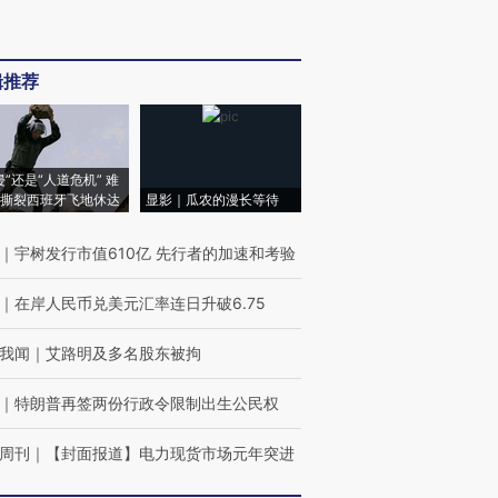
辑推荐
侵”还是“人道危机” 难
撕裂西班牙飞地休达
显影｜瓜农的漫长等待
｜
宇树发行市值610亿 先行者的加速和考验
｜
在岸人民币兑美元汇率连日升破6.75
我闻
｜
艾路明及多名股东被拘
｜
特朗普再签两份行政令限制出生公民权
周刊
｜
【封面报道】电力现货市场元年突进