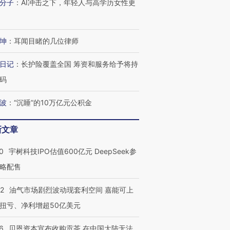
分子
：
AI冲击之下，年轻人与高学历女性更
坤
：
耳闻目睹的几位律师
日记
：
长护险覆盖全国 筹资和服务给予将持
码
波
：
“沉睡”的10万亿元公积金
新文章
0
宇树科技IPO估值600亿元 DeepSeek参
略配售
22
油气市场剧烈波动现套利空间 嘉能可上
扭亏、净利增超50亿美元
6
贝恩资本宣布收购贡茶 在中国大陆无法