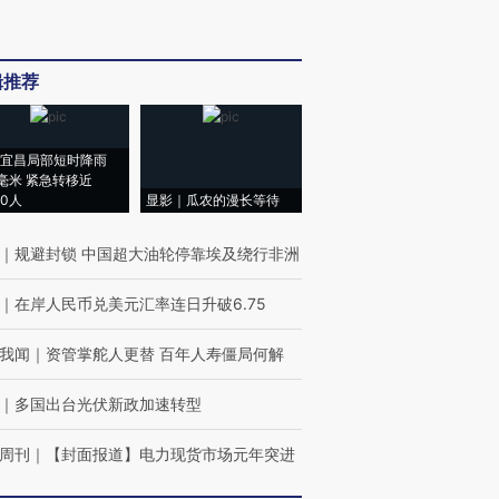
辑推荐
宜昌局部短时降雨
8毫米 紧急转移近
00人
显影｜瓜农的漫长等待
｜
规避封锁 中国超大油轮停靠埃及绕行非洲
｜
在岸人民币兑美元汇率连日升破6.75
我闻
｜
资管掌舵人更替 百年人寿僵局何解
｜
多国出台光伏新政加速转型
周刊
｜
【封面报道】电力现货市场元年突进