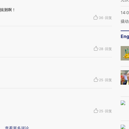
揣测啊！
14:
36
·
回复
撬动
Eng
28
·
回复
25
·
回复
25
·
回复
查看更多评论