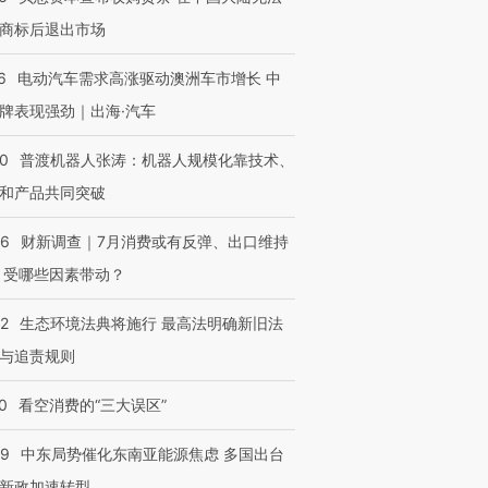
商标后退出市场
6
电动汽车需求高涨驱动澳洲车市增长 中
牌表现强劲｜出海·汽车
00
普渡机器人张涛：机器人规模化靠技术、
和产品共同突破
56
财新调查｜7月消费或有反弹、出口维持
 受哪些因素带动？
42
生态环境法典将施行 最高法明确新旧法
与追责规则
0
看空消费的“三大误区”
59
中东局势催化东南亚能源焦虑 多国出台
新政加速转型