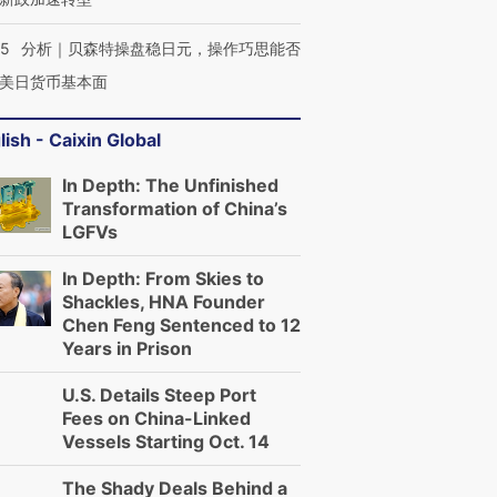
05
分析｜贝森特操盘稳日元，操作巧思能否
美日货币基本面
lish - Caixin Global
In Depth: The Unfinished
Transformation of China’s
LGFVs
In Depth: From Skies to
Shackles, HNA Founder
Chen Feng Sentenced to 12
Years in Prison
U.S. Details Steep Port
Fees on China-Linked
Vessels Starting Oct. 14
The Shady Deals Behind a