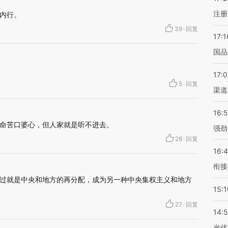
注册
内行。
39
·
回复
17:1
国品
17:
5
·
回复
渠道
16:
命苦口婆心，但人家就是听不进去。
强劲
28
·
回复
16:
衔接
过就是中央和地方的再分配，成为另一种中央集权主义和地方
15:1
27
·
回复
14:
光伏