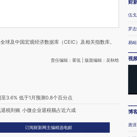
财
伍戈
罗志
全球及中国宏观经济数据库（CEIC）及相关指数库。
易峘
视
责任编辑：霍侃 | 版面编辑：吴秋晗
至3.6% 低于1月预测0.8个百分点
抵退税到账 小微企业退税额占近六成
博
唐涯
订阅财新网主编精选电邮