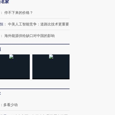
新名家
：
停不下来的价格？
恒
：
中美人工智能竞争：道路比技术更重要
：
海外能源供给缺口对中国的影响
频
客
：
多看少动