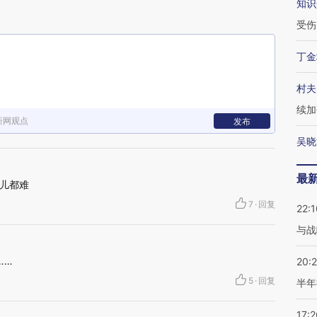
知识
受伤
丁金
村夫
续加
新网观点
发布
吴晓
最
儿都难
7
·
回复
22:1
与战
……
20:
5
·
回复
半年
17:2