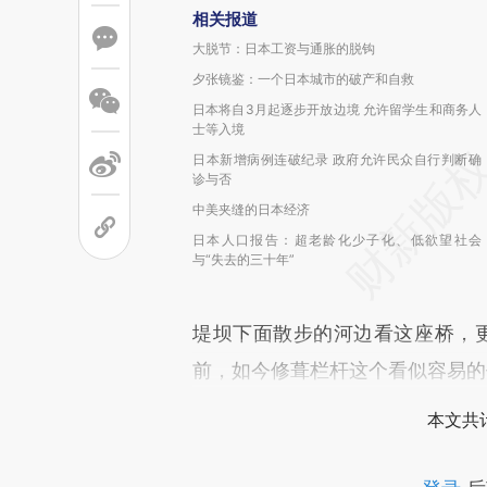
相关报道
大脱节：日本工资与通胀的脱钩
夕张镜鉴：一个日本城市的破产和自救
日本将自3月起逐步开放边境 允许留学生和商务人
士等入境
日本新增病例连破纪录 政府允许民众自行判断确
诊与否
中美夹缝的日本经济
日本人口报告：超老龄化少子化、低欲望社会
与“失去的三十年”
堤坝下面散步的河边看这座桥，更
前，如今修葺栏杆这个看似容易的
本文共计