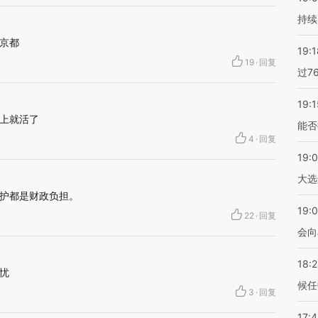
持续
京都
19:1
19
·
回复
过7
19:1
上就活了
能否
4
·
回复
19:
大选
护都是财政负担。
19:0
22
·
回复
会向
18:
忧
候任
3
·
回复
17: