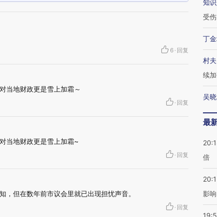
知识
受伤
丁金
6
·
回复
村夫
续加
对当地财政更是雪上加霜～
吴晓
·
回复
最
对当地财政更是雪上加霜~
20:
·
回复
倍
20:1
知，但在数年前市议会里就已出现担忧声音。
影响
·
回复
19:5