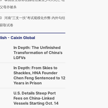
父母亦被杀
40
河南“三支一扶”考试规模化作弊 内外勾结
获取试卷
lish - Caixin Global
In Depth: The Unfinished
Transformation of China’s
LGFVs
In Depth: From Skies to
Shackles, HNA Founder
Chen Feng Sentenced to 12
Years in Prison
U.S. Details Steep Port
Fees on China-Linked
Vessels Starting Oct. 14