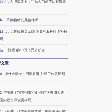
分子
：
AI冲击之下，年轻人与高学历女性更
坤
：
耳闻目睹的几位律师
日记
：
长护险覆盖全国 筹资和服务给予将持
码
波
：
“沉睡”的10万亿元公积金
新文章
14
海外金融专才回流香港 外籍工作签证翻
2
宁德时代宜春锂矿仍处停产状态 其动向
国内锂资源供需格局
1
7月进出口增速高位放缓，价格驱动还能