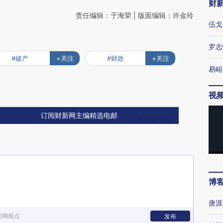
财
责任编辑：于海荣 | 版面编辑：许金玲
伍戈
罗志
#破产
+关注
#财政
+关注
易峘
视
订阅财新网主编精选电邮
博
唐涯
新网观点
发布