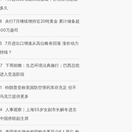
多久
8
央行7月继续增持近20吨黄金 累计储备超
600万盎司
5
7月进出口增速从高位略有回落 涨价动力
持续？
07
下周前瞻：生态环境法典施行；巴西总统
进入竞选阶段
1
特朗普坚称美国防空弹药库存充足 但不
乌克兰提供更多
24
人事观察｜上海55岁女副市长解冬进京
中国侨联副主席
45
泰国发生致命校园枪击案至少6人死亡 枪