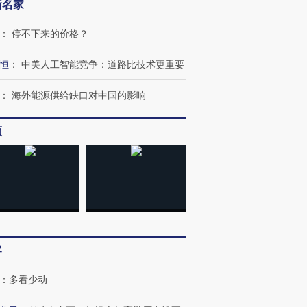
新名家
：
停不下来的价格？
恒
：
中美人工智能竞争：道路比技术更重要
：
海外能源供给缺口对中国的影响
频
客
：
多看少动