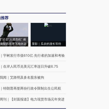
辑推荐
侵”还是“人道危机” 难
撕裂西班牙飞地休达
显影｜瓜农的漫长等待
｜
宇树发行市值610亿 先行者的加速和考验
｜
在岸人民币兑美元汇率连日升破6.75
我闻
｜
艾路明及多名股东被拘
｜
特朗普再签两份行政令限制出生公民权
周刊
｜
【封面报道】电力现货市场元年突进