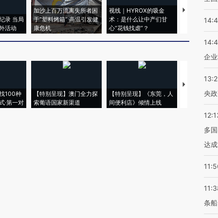
加沙上百万流离失所者困
视线｜HYROX的吸金
马航飞行员
纪录 当局
于“塑料烤箱” 高温引发健
术：是什么让中产们甘
粒摇头丸 尿
14:
外活动
康危机
心“花钱找虐”？
毒品
14:
企业
13:
【推广】走
央政
找100种
【特别呈现】澳门全力探
【特别呈现】《东莞，人
会，让数智科
式·第一对
索葡语国家新渠道
间便利店》倾情上线
业
12:1
多国
达成
11:5
11:3
条船