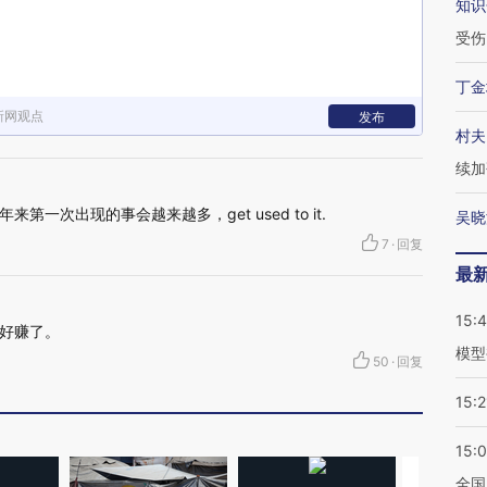
知识
受伤
丁金
新网观点
发布
村夫
续加
第一次出现的事会越来越多，get used to it.
吴晓
7
·
回复
最
15:
好赚了。
模型
50
·
回复
15:2
15:
全国