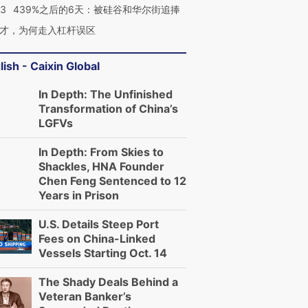
53
439%之后的6天：被硅谷和华尔街追捧
才，为何走入杠杆误区
lish - Caixin Global
In Depth: The Unfinished
Transformation of China’s
LGFVs
In Depth: From Skies to
Shackles, HNA Founder
Chen Feng Sentenced to 12
Years in Prison
U.S. Details Steep Port
Fees on China-Linked
Vessels Starting Oct. 14
The Shady Deals Behind a
Veteran Banker’s