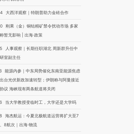
跨国走私7万
视线｜被称为“蟑螂”的印
视线｜“入侵”还是“人道危
检体内含3种
度Z世代 用街头抗争将教
机”？难民潮撕裂西班牙
秘鲁纳斯
44
大西洋观察｜特朗普助力金砖合作
育部长拱下台
飞地休达
13人遇难
40
刚果（金）铜钴精矿禁令扰动市场 多家
称暂无影响 | 出海·政策
25
人事观察｜长期任职湖北 周新群升任中
进第四届链博
【商旅对话】华住集团
研室副主任
技“链”接产
【特别呈现】寻找100种
CFO：不靠规模取胜，华
【特别呈
有意思的生活方式·第三对
住三大增长引擎是什么？
有意思的
3
能源内参｜中东局势催化东南亚能源焦虑
出台光伏新政加速转型；伊朗称与阿曼接近
协议 海峡现有两条航道将关闭
6
当大学教授变临时工，大学还是大学吗
8
海杰航运：今夏北极航道运营将扩大至7
、8航次｜出海·物流