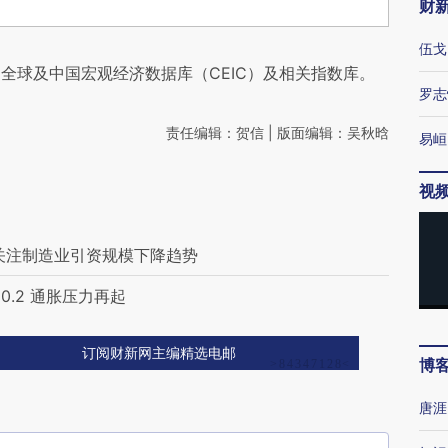
财
伍戈
全球及中国宏观经济数据库（CEIC）及相关指数库。
罗志
责任编辑：贺信 | 版面编辑：吴秋晗
易峘
视
关注制造业引资规模下降趋势
0.2 通胀压力再起
订阅财新网主编精选电邮
博
唐涯