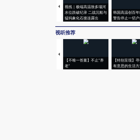
视线｜极端高温致多瑙河
水位跌破纪录 二战沉船与
韩国高温创百年
猛犸象化石接连露出
警告停止一切户
视听推荐
【不唯一答案】不止“养
【特别呈现】寻
老”
有意思的生活方