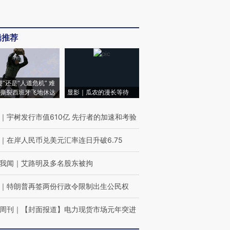
辑推荐
侵”还是“人道危机” 难
撕裂西班牙飞地休达
显影｜瓜农的漫长等待
｜
宇树发行市值610亿 先行者的加速和考验
｜
在岸人民币兑美元汇率连日升破6.75
我闻
｜
艾路明及多名股东被拘
｜
特朗普再签两份行政令限制出生公民权
周刊
｜
【封面报道】电力现货市场元年突进