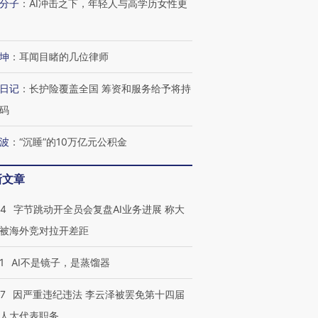
分子
：
AI冲击之下，年轻人与高学历女性更
坤
：
耳闻目睹的几位律师
日记
：
长护险覆盖全国 筹资和服务给予将持
码
波
：
“沉睡”的10万亿元公积金
新文章
44
字节跳动开全员会复盘AI业务进展 称大
被海外竞对拉开差距
1
AI不是镜子，是蒸馏器
07
因严重违纪违法 李云泽被罢免第十四届
人大代表职务