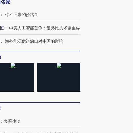
新名家
：
停不下来的价格？
恒
：
中美人工智能竞争：道路比技术更重要
：
海外能源供给缺口对中国的影响
频
客
：
多看少动