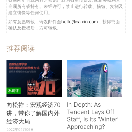
财新网所刊载内容之知识产权为财新传媒及/或相关权利人
专属所有或持有。未经许可，禁止进行转载、摘编、复制及
建立镜像等任何使用。
如有意愿转载，请发邮件至
hello@caixin.com
，获得书面
确认及授权后，方可转载。
推荐阅读
私房课
In Depth: As
向松祚：宏观经济70
Tencent Lays Off
讲，带你了解国内外
Staff, Is Its ‘Winter’
经济大局
Approaching?
2022年04月06日