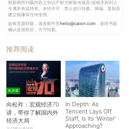
财新网所刊载内容之知识产权为财新传媒及/或相关权利人
专属所有或持有。未经许可，禁止进行转载、摘编、复制及
建立镜像等任何使用。
如有意愿转载，请发邮件至
hello@caixin.com
，获得书面
确认及授权后，方可转载。
推荐阅读
私房课
In Depth: As
向松祚：宏观经济70
Tencent Lays Off
讲，带你了解国内外
Staff, Is Its ‘Winter’
经济大局
Approaching?
2022年04月06日