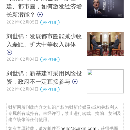
建、都市圈，如何激发经济增
长新潜能？
2021年02月05日
APP打开
刘世锦：发展都市圈能减少收
入差距、扩大中等收入群体
2021年02月04日
APP打开
刘世锦：新基建可采用风险投
资，政府不一定直接参与
2021年02月04日
APP打开
财新网所刊载内容之知识产权为财新传媒及/或相关权利人
专属所有或持有。未经许可，禁止进行转载、摘编、复制及
建立镜像等任何使用。
如有意愿转载，请发邮件至
hello@caixin.com
，获得书面