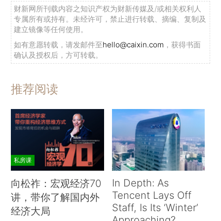
财新网所刊载内容之知识产权为财新传媒及/或相关权利人
专属所有或持有。未经许可，禁止进行转载、摘编、复制及
建立镜像等任何使用。
如有意愿转载，请发邮件至
hello@caixin.com
，获得书面
确认及授权后，方可转载。
推荐阅读
私房课
In Depth: As
向松祚：宏观经济70
Tencent Lays Off
讲，带你了解国内外
Staff, Is Its ‘Winter’
经济大局
Approaching?