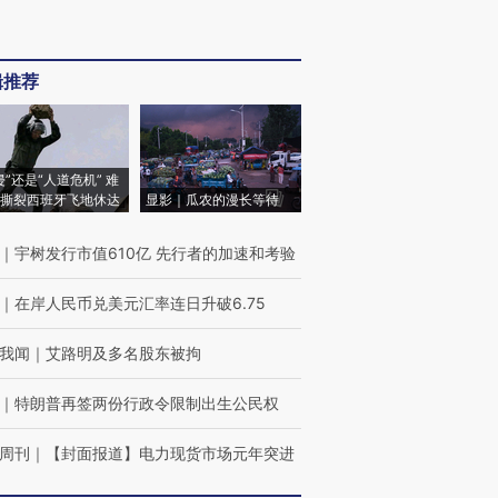
辑推荐
侵”还是“人道危机” 难
撕裂西班牙飞地休达
显影｜瓜农的漫长等待
｜
宇树发行市值610亿 先行者的加速和考验
｜
在岸人民币兑美元汇率连日升破6.75
我闻
｜
艾路明及多名股东被拘
｜
特朗普再签两份行政令限制出生公民权
周刊
｜
【封面报道】电力现货市场元年突进