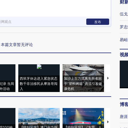
财
伍戈
新网观点
发布
罗志
易峘
本篇文章暂无评论
视
西班牙休达进入紧急状态
加沙上百万流离失所者困
视线｜HYR
纪录 当局
数千非法移民从摩洛哥闯
于“塑料烤箱” 高温引发健
术：是什么
外活动
入
康危机
心“花钱找虐
博
唐涯
【推广】走
找100种
【特别呈现】澳门全力探
【特别呈现】《东莞，人
会，让数智科