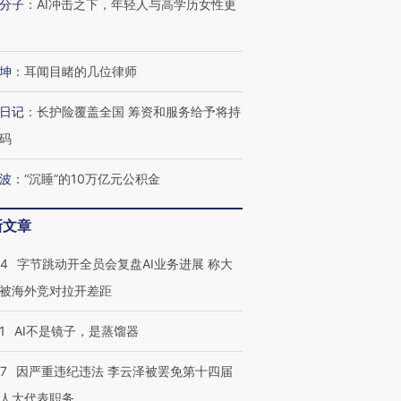
分子
：
AI冲击之下，年轻人与高学历女性更
有意思的生活方式·第三对
住三大增长引擎是什么？
有意思的
坤
：
耳闻目睹的几位律师
日记
：
长护险覆盖全国 筹资和服务给予将持
码
波
：
“沉睡”的10万亿元公积金
新文章
44
字节跳动开全员会复盘AI业务进展 称大
被海外竞对拉开差距
1
AI不是镜子，是蒸馏器
07
因严重违纪违法 李云泽被罢免第十四届
人大代表职务