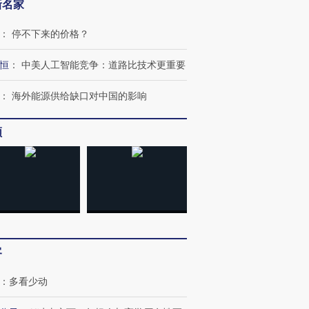
新名家
：
停不下来的价格？
恒
：
中美人工智能竞争：道路比技术更重要
：
海外能源供给缺口对中国的影响
频
OX的吸金
马航飞行员跨国走私7万
视线｜被称为“蟑螂”的印
让中产们甘
粒摇头丸 尿检体内含3种
度Z世代 用街头抗争将教
秘鲁纳斯
”？
毒品
育部长拱下台
13人遇难
客
：
多看少动
进第四届链博
【商旅对话】华住集团
技“链”接产
【特别呈现】寻找100种
CFO：不靠规模取胜，华
【特别呈