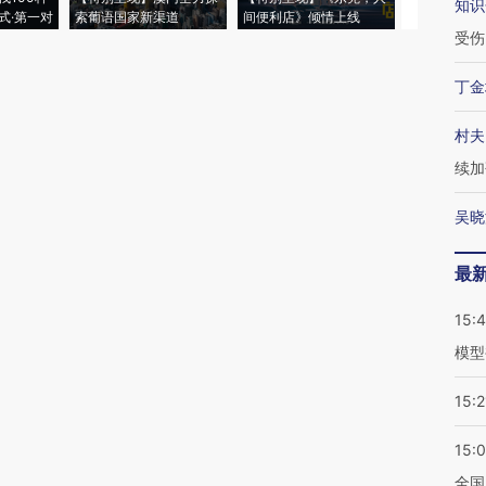
知识
式·第一对
索葡语国家新渠道
间便利店》倾情上线
业
受伤
丁金
村夫
续加
吴晓
最
15:
模型
15:2
15:
全国