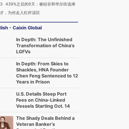
53
439%之后的6天：被硅谷和华尔街追捧
才，为何走入杠杆误区
lish - Caixin Global
In Depth: The Unfinished
Transformation of China’s
LGFVs
In Depth: From Skies to
Shackles, HNA Founder
Chen Feng Sentenced to 12
Years in Prison
U.S. Details Steep Port
Fees on China-Linked
Vessels Starting Oct. 14
The Shady Deals Behind a
Veteran Banker’s