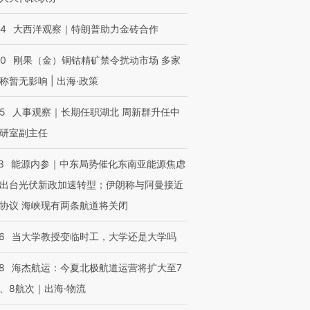
44
大西洋观察｜特朗普助力金砖合作
40
刚果（金）铜钴精矿禁令扰动市场 多家
称暂无影响 | 出海·政策
25
人事观察｜长期任职湖北 周新群升任中
研室副主任
3
能源内参｜中东局势催化东南亚能源焦虑
出台光伏新政加速转型；伊朗称与阿曼接近
协议 海峡现有两条航道将关闭
6
当大学教授变临时工，大学还是大学吗
8
海杰航运：今夏北极航道运营将扩大至7
、8航次｜出海·物流