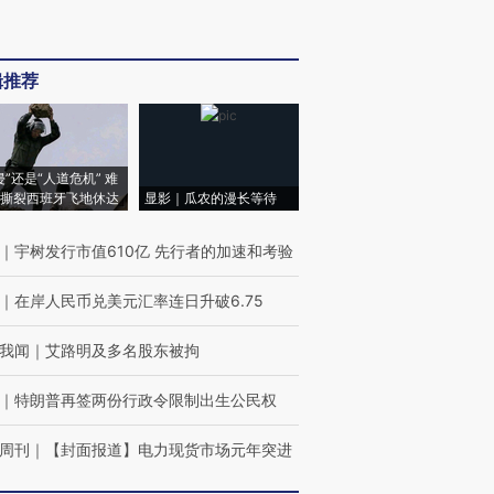
辑推荐
侵”还是“人道危机” 难
撕裂西班牙飞地休达
显影｜瓜农的漫长等待
｜
宇树发行市值610亿 先行者的加速和考验
｜
在岸人民币兑美元汇率连日升破6.75
我闻
｜
艾路明及多名股东被拘
｜
特朗普再签两份行政令限制出生公民权
周刊
｜
【封面报道】电力现货市场元年突进