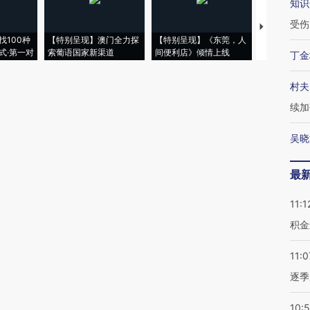
知识
受伤
【推广】走
找100种
【特别呈现】澳门全力探
【特别呈现】《东莞，人
会，让数智科
式·第一对
索葡语国家新渠道
间便利店》倾情上线
业
丁金
村夫
续加
吴晓
最
11:1
积金
11:0
逐季
10: