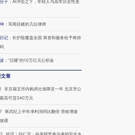
分子
：
AI冲击之下，年轻人与高学历女性更
进第四届链博
【商旅对话】华住集团
技“链”接产
【特别呈现】寻找100种
CFO：不靠规模取胜，华
【特别呈
有意思的生活方式·第三对
住三大增长引擎是什么？
有意思的
坤
：
耳闻目睹的几位律师
日记
：
长护险覆盖全国 筹资和服务给予将持
码
波
：
“沉睡”的10万亿元公积金
新文章
2
非京籍五环内购房社保降至一年 北京市公
最高可贷340万元
7
寒武纪上半年净利润同比翻倍 营收增速
放缓
53
对话｜邱仁宗：临床研究参与者的安全永