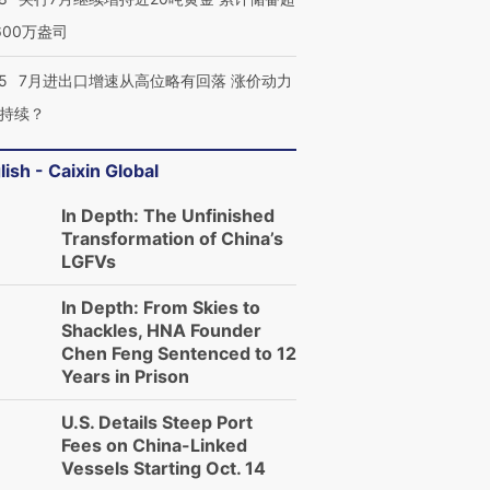
600万盎司
5
7月进出口增速从高位略有回落 涨价动力
持续？
lish - Caixin Global
In Depth: The Unfinished
Transformation of China’s
LGFVs
In Depth: From Skies to
Shackles, HNA Founder
Chen Feng Sentenced to 12
Years in Prison
U.S. Details Steep Port
Fees on China-Linked
Vessels Starting Oct. 14