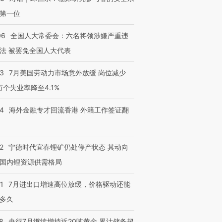
第一位
06
全国人大常委会：六名将领涉嫌严重违
法 被罢免全国人大代表
43
7月美国劳动力市场意外放缓 岗位减少
3万个失业率降至4.1%
14
海外金融专才回流香港 外籍工作签证翻
2
宁德时代宜春锂矿仍处停产状态 其动向
国内锂资源供需格局
1
7月进出口增速高位放缓，价格驱动还能
多久
8
央行7月继续增持近20吨黄金 累计储备超