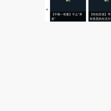
【不唯一答案】不止“养
【特别呈现】寻
老”
有意思的生活方