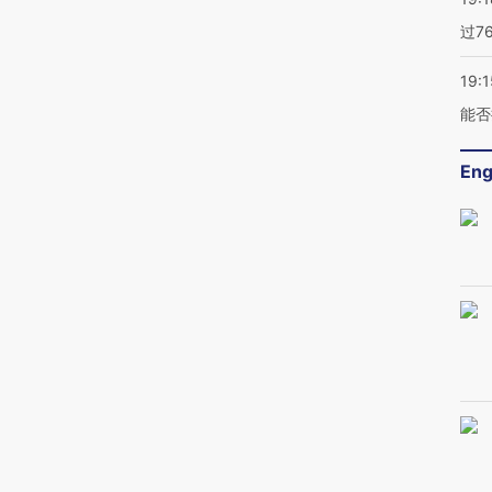
过7
19:1
能否
Eng