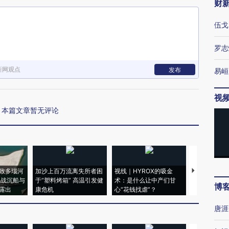
财
伍戈
罗志
新网观点
发布
易峘
视
本篇文章暂无评论
致多瑙河
加沙上百万流离失所者困
视线｜HYROX的吸金
马航飞行员
二战沉船与
于“塑料烤箱” 高温引发健
术：是什么让中产们甘
粒摇头丸 尿
博
露出
康危机
心“花钱找虐”？
毒品
唐涯