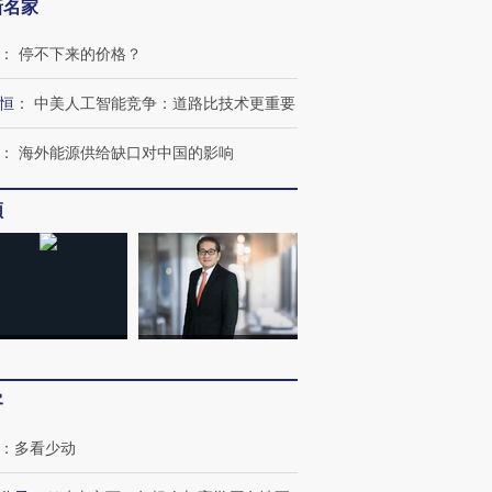
新名家
：
停不下来的价格？
恒
：
中美人工智能竞争：道路比技术更重要
：
海外能源供给缺口对中国的影响
频
跨国走私7万
视线｜被称为“蟑螂”的印
视线｜“入侵”还是“人道危
检体内含3种
度Z世代 用街头抗争将教
机”？难民潮撕裂西班牙
秘鲁纳斯
客
育部长拱下台
飞地休达
13人遇难
：
多看少动