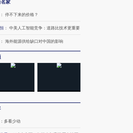
新名家
：
停不下来的价格？
恒
：
中美人工智能竞争：道路比技术更重要
：
海外能源供给缺口对中国的影响
频
客
：
多看少动
OX的吸金
马航飞行员跨国走私7万
视线｜被称为“蟑螂”的印