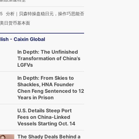
05
分析｜贝森特操盘稳日元，操作巧思能否
美日货币基本面
lish - Caixin Global
In Depth: The Unfinished
Transformation of China’s
LGFVs
In Depth: From Skies to
Shackles, HNA Founder
Chen Feng Sentenced to 12
Years in Prison
U.S. Details Steep Port
Fees on China-Linked
Vessels Starting Oct. 14
The Shady Deals Behind a