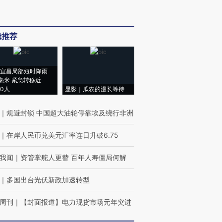
辑推荐
宜昌局部短时降雨
8毫米 紧急转移近
00人
显影｜瓜农的漫长等待
｜
规避封锁 中国超大油轮停靠埃及绕行非洲
｜
在岸人民币兑美元汇率连日升破6.75
我闻
｜
资管掌舵人更替 百年人寿僵局何解
｜
多国出台光伏新政加速转型
周刊
｜
【封面报道】电力现货市场元年突进