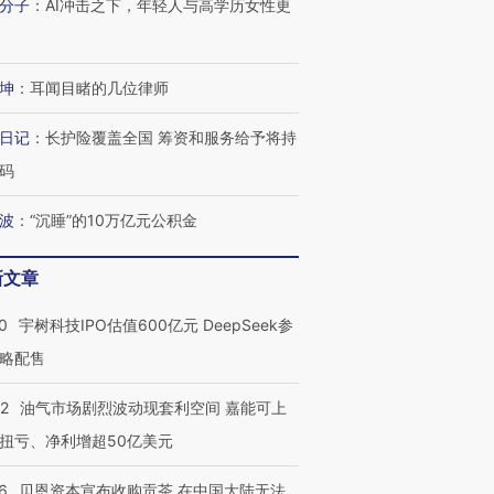
分子
：
AI冲击之下，年轻人与高学历女性更
让中产们甘
粒摇头丸 尿检体内含3种
度Z世代 用街头抗争将教
秘鲁纳斯
”？
毒品
育部长拱下台
13人遇难
坤
：
耳闻目睹的几位律师
日记
：
长护险覆盖全国 筹资和服务给予将持
进第四届链博
【商旅对话】华住集团
码
技“链”接产
【特别呈现】寻找100种
CFO：不靠规模取胜，华
【特别呈
有意思的生活方式·第三对
住三大增长引擎是什么？
有意思的
波
：
“沉睡”的10万亿元公积金
新文章
0
宇树科技IPO估值600亿元 DeepSeek参
略配售
22
油气市场剧烈波动现套利空间 嘉能可上
扭亏、净利增超50亿美元
6
贝恩资本宣布收购贡茶 在中国大陆无法