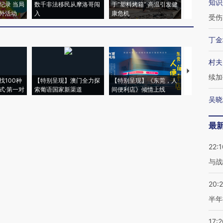
知识
纪录 当局
数千非法移民从摩洛哥闯
于“塑料烤箱” 高温引发健
术：是什么
外活动
入
康危机
心“花钱找虐
受伤
丁金
村夫
【推广】走
续加
找100种
【特别呈现】澳门全力探
【特别呈现】《东莞，人
会，让数智科
式·第一对
索葡语国家新渠道
间便利店》倾情上线
业
吴晓
最
22:1
与战
20:
半年
17:2