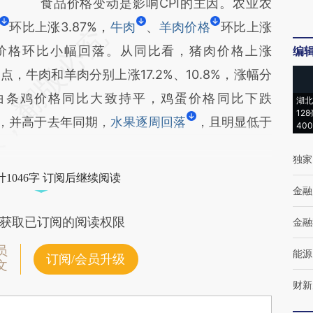
食品价格变动是影响CPI的主因。农业农
环比上涨3.87%，
牛肉
、
羊肉价格
环比上涨
鸡等价格环比小幅回落。从同比看，猪肉价格上涨
编
分点，牛肉和羊肉分别上涨17.2%、10.8%，涨幅分
点，白条鸡价格同比大致持平，鸡蛋价格同比下跌
湖北
12
，并高于去年同期，
水果逐周回落
，且明显低于
40
独家
1046字 订阅后继续阅读
金融
获取已订阅的阅读权限
金融
员
能源
订阅/会员升级
文
财新