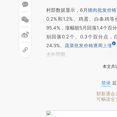
村部数据显示，6月
猪肉批发价格
0.2%和1.2%、鸡蛋、白条
95.4%，涨幅较5月回落1.4个百
别回落0.2个、0.3个百分
24.3%。
蔬菜批发价格逐周上涨
去年同期。
本文共计
登录
后
财新通会
可畅读全