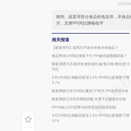
2020年
猪肉、蔬菜等部分食品价格反弹，非食品
升，支撑PPI同比降幅收窄
相关报道
【财新周刊】国风|CPI居住价格为何稳定？
食品带动CPI同比增速下行 PPI缘何超预期回落？
财新调查|5月政府发债助推社融 预计新增信贷1.5
万亿
5月CPI同比涨幅回落至2.4% PPI同比超预期下降
3.7%
财新调查|5月CPI同比重回“2”时代 PPI走势存分歧
财新调查|5月经济继续回暖 外需下行幅度存分歧
PPI与核心CPI背离与协同背后的传导机制
4月CPI同比涨幅回落至3.3% PPI同比超预期下降
3.1%