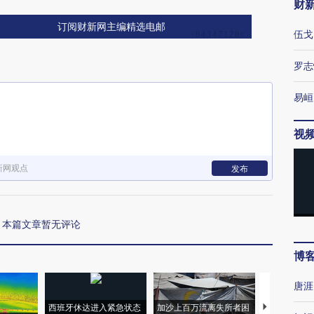
财
订阅财新网主编精选电邮
伍戈
罗志
易峘
视
新网观点
发布
本篇文章暂无评论
博
唐涯
西班牙休达进入紧急状态
加沙上百万流离失所者困
视线｜HYR