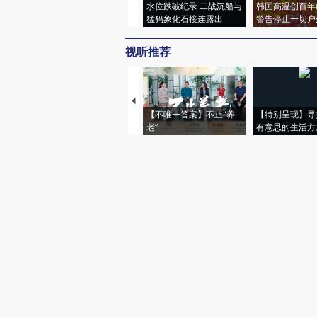
水位跌破纪录 二战沉船与
韩国高温创百年
猛犸象化石接连露出
警告停止一切户
视听推荐
【不唯一答案】不止“养
【特别呈现】寻
老”
有意思的生活方