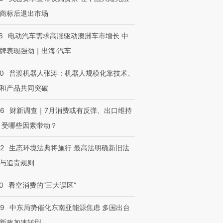
商标后退出市场
6
电动汽车需求高涨驱动澳洲车市增长 中
牌表现强劲｜出海·汽车
00
普渡机器人张涛：机器人规模化靠技术、
和产品共同突破
56
财新调查｜7月消费或有反弹、出口维持
 受哪些因素带动？
42
生态环境法典将施行 最高法明确新旧法
与追责规则
0
看空消费的“三大误区”
59
中东局势催化东南亚能源焦虑 多国出台
新政加速转型