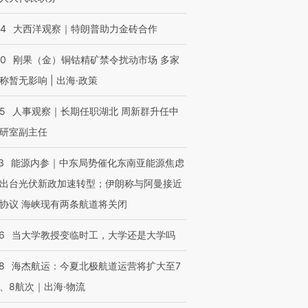
44
大西洋观察｜特朗普助力金砖合作
40
刚果（金）铜钴精矿禁令扰动市场 多家
称暂无影响 | 出海·政策
25
人事观察｜长期任职湖北 周新群升任中
研室副主任
3
能源内参｜中东局势催化东南亚能源焦虑
出台光伏新政加速转型；伊朗称与阿曼接近
协议 海峡现有两条航道将关闭
6
当大学教授变临时工，大学还是大学吗
8
海杰航运：今夏北极航道运营将扩大至7
、8航次｜出海·物流