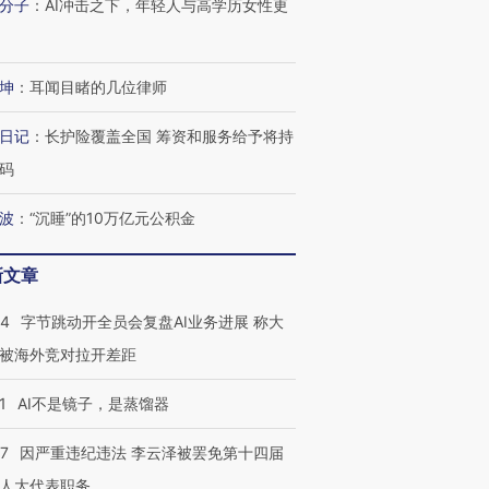
分子
：
AI冲击之下，年轻人与高学历女性更
进第四届链博
【商旅对话】华住集团
技“链”接产
【特别呈现】寻找100种
CFO：不靠规模取胜，华
【特别呈
有意思的生活方式·第三对
住三大增长引擎是什么？
有意思的
坤
：
耳闻目睹的几位律师
日记
：
长护险覆盖全国 筹资和服务给予将持
码
波
：
“沉睡”的10万亿元公积金
新文章
44
字节跳动开全员会复盘AI业务进展 称大
被海外竞对拉开差距
1
AI不是镜子，是蒸馏器
07
因严重违纪违法 李云泽被罢免第十四届
人大代表职务