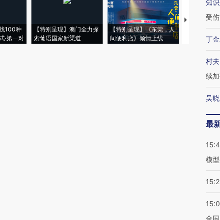
知识
受伤
【推广】走
找100种
【特别呈现】澳门全力探
【特别呈现】《东莞，人
会，让数智科
式·第一对
索葡语国家新渠道
间便利店》倾情上线
业
丁金
村夫
续加
吴晓
最
15:
模型
15:2
15:
全国