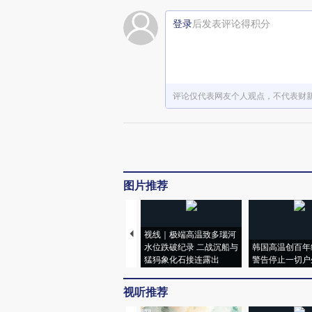
登录
后发表评论得积分
评论仅代表网友个人观点，不代表财
图片推荐
视线｜极端高温致多瑙河
水位跌破纪录 二战沉船与
韩国高温创百年
猛犸象化石接连露出
警告停止一切户
视听推荐