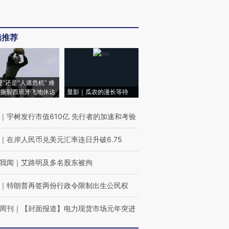
辑推荐
侵”还是“人道危机” 难
撕裂西班牙飞地休达
显影｜瓜农的漫长等待
｜
宇树发行市值610亿 先行者的加速和考验
｜
在岸人民币兑美元汇率连日升破6.75
我闻
｜
艾路明及多名股东被拘
｜
特朗普再签两份行政令限制出生公民权
周刊
｜
【封面报道】电力现货市场元年突进