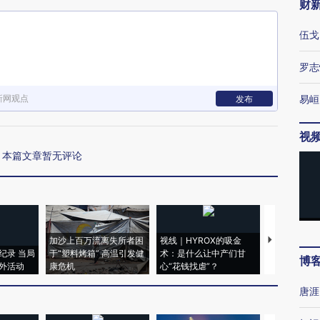
财
伍戈
罗志
新网观点
易峘
发布
视
本篇文章暂无评论
加沙上百万流离失所者困
视线｜HYROX的吸金
马航飞行员
纪录 当局
于“塑料烤箱” 高温引发健
术：是什么让中产们甘
粒摇头丸 尿
博
外活动
康危机
心“花钱找虐”？
毒品
唐涯