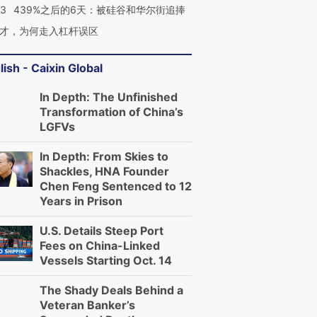
53
439%之后的6天：被硅谷和华尔街追捧
才，为何走入杠杆误区
lish - Caixin Global
In Depth: The Unfinished
Transformation of China’s
LGFVs
In Depth: From Skies to
Shackles, HNA Founder
Chen Feng Sentenced to 12
Years in Prison
U.S. Details Steep Port
Fees on China-Linked
Vessels Starting Oct. 14
The Shady Deals Behind a
Veteran Banker’s