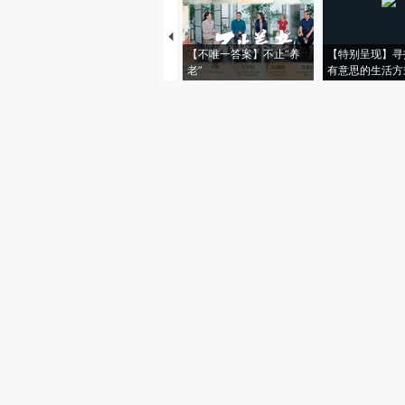
【不唯一答案】不止“养
【特别呈现】寻
老”
有意思的生活方