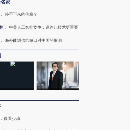
新名家
：
停不下来的价格？
恒
：
中美人工智能竞争：道路比技术更重要
：
海外能源供给缺口对中国的影响
频
跨国走私7万
视线｜被称为“蟑螂”的印
视线｜“入侵”还是“人道危
检体内含3种
度Z世代 用街头抗争将教
机”？难民潮撕裂西班牙
秘鲁纳斯
客
育部长拱下台
飞地休达
13人遇难
：
多看少动