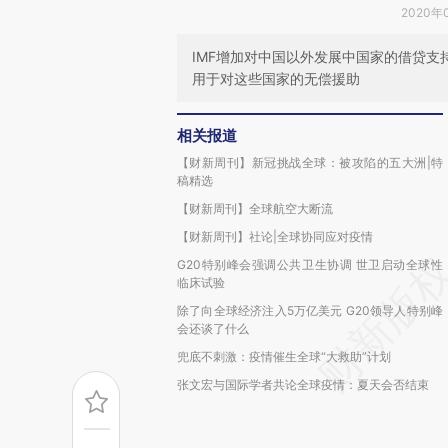
2020年
IMF增加对中国以外发展中国家的借贷支
用于对这些国家的无偿援助
相关报道
【财新周刊】新冠挑战全球：被攻陷的五大洲|特
稿精选
【财新周刊】全球航空大断流
【财新周刊】社论|全球协同应对疫情
G20特别峰会强调公共卫生协调 世卫启动全球性
临床试验
除了向全球经济注入5万亿美元 G20领导人特别峰
会还谈了什么
兜底不刺激：疫情催生全球“大救助”计划
张文宏与国际学者共论全球疫情：夏天会否结束