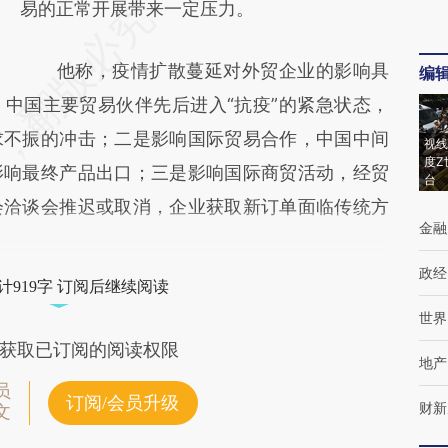
易的正常开展带来一定压力。
他称，疫情扩散蔓延对外贸企业的影响具
编
中国主要贸易伙伴先后进入“抗疫”的紧急状态，
求不振的冲击；二是影响国际贸易合作，中国中间
视线
度Z
影响最终产品出口；三是影响国际商贸活动，经贸
台
会洽谈会推迟或取消，企业获取新订单面临传统方
金融
政经
计919字 订阅后继续阅读
世界
获取已订阅的阅读权限
地产
员
订阅/会员升级
财新
文