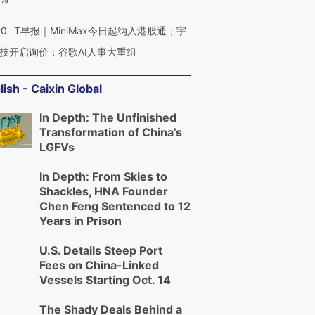
20
T早报｜MiniMax今日起纳入港股通；宇
技开启询价；谷歌AI人事大重组
lish - Caixin Global
In Depth: The Unfinished
Transformation of China’s
LGFVs
In Depth: From Skies to
Shackles, HNA Founder
Chen Feng Sentenced to 12
Years in Prison
U.S. Details Steep Port
Fees on China-Linked
Vessels Starting Oct. 14
The Shady Deals Behind a