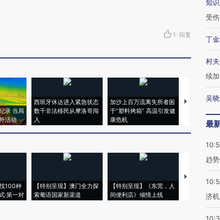
知识
受伤
1
·
回复
丁金
村夫
续加
吴晓
西班牙休达进入紧急状态
加沙上百万流离失所者困
马航飞行员
纪录 当局
数千非法移民从摩洛哥闯
于“塑料烤箱” 高温引发健
粒摇头丸 尿
外活动
入
康危机
毒品
最
10:
趋势
【推广】走
10:
找100种
【特别呈现】澳门全力探
【特别呈现】《东莞，人
会，让数智科
式·第一对
索葡语国家新渠道
间便利店》倾情上线
业
济机
10: