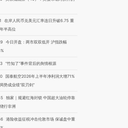
1
在岸人民币兑美元汇率连日升破6.75 重
年半高位
29
今日开盘：两市双双低开 沪指跌幅
6%
13
“竹知了”事件背后的舆情根源
10
国泰航空2026年上半年净利润大增71%
局势成业绩“双刃剑”
45
独家｜规避红海封锁 中国超大油轮停靠
绕行非洲
36
港险收益征税冲击伦敦市场 保诚盘中重
3%