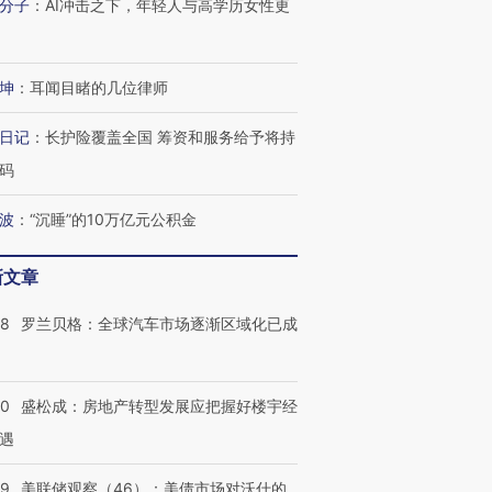
分子
：
AI冲击之下，年轻人与高学历女性更
坤
：
耳闻目睹的几位律师
日记
：
长护险覆盖全国 筹资和服务给予将持
码
波
：
“沉睡”的10万亿元公积金
跨国走私7万
视线｜HY
检体内含3种
泽连斯基密集出访美英 索
秘鲁纳斯卡观光飞机坠毁
术：是什
要防空导弹“救急”
13人遇难
心“花钱找
新文章
58
罗兰贝格：全球汽车市场逐渐区域化已成
进第四届链博
【商旅对话】华住集团
50
盛松成：房地产转型发展应把握好楼宇经
技“链”接产
【特别呈现】寻找100种
CFO：不靠规模取胜，华
【特别呈
有意思的生活方式·第三对
住三大增长引擎是什么？
有意思的
遇
39
美联储观察（46）：美债市场对沃什的