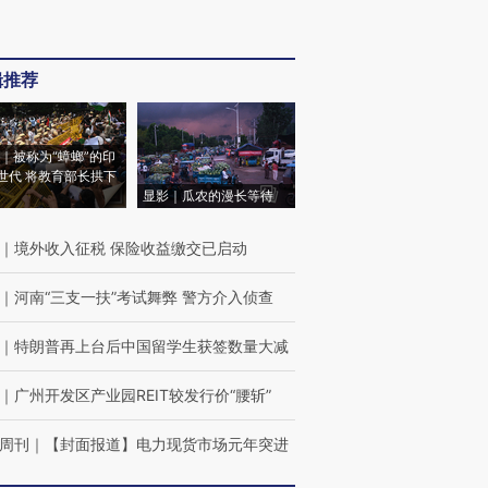
辑推荐
｜被称为“蟑螂”的印
世代 将教育部长拱下
显影｜瓜农的漫长等待
｜
境外收入征税 保险收益缴交已启动
｜
河南“三支一扶”考试舞弊 警方介入侦查
｜
特朗普再上台后中国留学生获签数量大减
｜
广州开发区产业园REIT较发行价“腰斩”
周刊
｜
【封面报道】电力现货市场元年突进