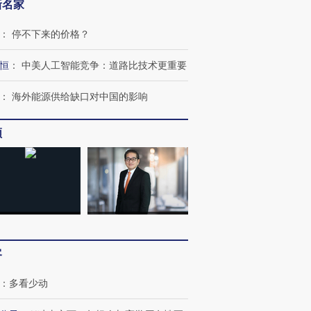
新名家
：
停不下来的价格？
恒
：
中美人工智能竞争：道路比技术更重要
：
海外能源供给缺口对中国的影响
频
客
：
多看少动