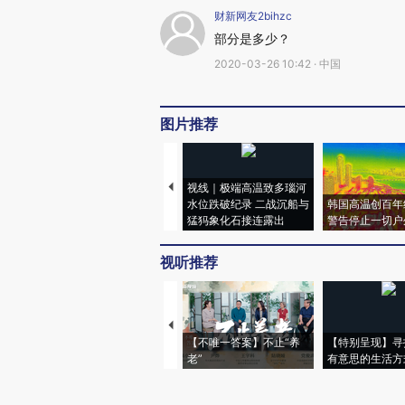
财新网友2bihzc
部分是多少？
2020-03-26 10:42 · 中国
图片推荐
视线｜极端高温致多瑙河
水位跌破纪录 二战沉船与
韩国高温创百年
猛犸象化石接连露出
警告停止一切户
视听推荐
【不唯一答案】不止“养
【特别呈现】寻
老”
有意思的生活方