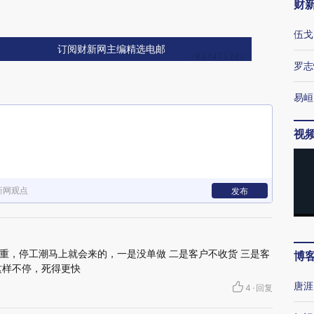
财
伍戈
订阅财新网主编精选电邮
罗志
易峘
视
新网观点
发布
重，停工潮马上就会来的，一是没单做 二是客户不收货 三是客
博
这样不停，死得更快
唐涯
4
·
回复