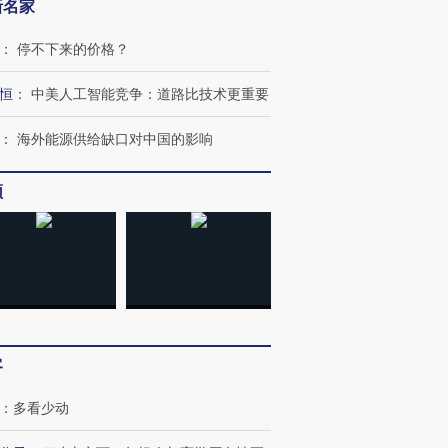
新名家
：
停不下来的价格？
恒
：
中美人工智能竞争：道路比技术更重要
：
海外能源供给缺口对中国的影响
频
客
跨国走私7万
视线｜被称为“蟑螂”的印
视线｜“入侵”还是“人道危
：
多看少动
检体内含3种
度Z世代 用街头抗争将教
机”？难民潮撕裂西班牙
秘鲁纳斯
育部长拱下台
飞地休达
13人遇难