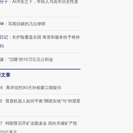
分子
：
AI冲击之下，年轻人与高学历女性更
坤
：
耳闻目睹的几位律师
进第四届链博
【商旅对话】华住集团
日记
：
长护险覆盖全国 筹资和服务给予将持
技“链”接产
【特别呈现】寻找100种
CFO：不靠规模取胜，华
【特别呈
有意思的生活方式·第三对
住三大增长引擎是什么？
有意思的
码
波
：
“沉睡”的10万亿元公积金
新文章
46
离岸信托90天补税窗口期疑问
00
普渡机器人如何平衡“脚踏实地”与“仰望星
？
57
特朗普召开矿业圆桌会 拟向关键矿产投
20亿美元