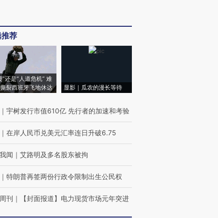
辑推荐
侵”还是“人道危机” 难
撕裂西班牙飞地休达
显影｜瓜农的漫长等待
｜
宇树发行市值610亿 先行者的加速和考验
｜
在岸人民币兑美元汇率连日升破6.75
我闻
｜
艾路明及多名股东被拘
｜
特朗普再签两份行政令限制出生公民权
周刊
｜
【封面报道】电力现货市场元年突进