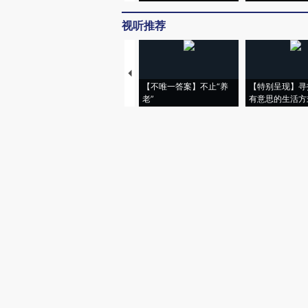
视听推荐
【不唯一答案】不止“养
【特别呈现】寻
老”
有意思的生活方