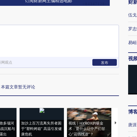
订阅财新网主编精选电邮
财
伍戈
罗志
易峘
视
新网观点
发布
本篇文章暂无评论
博
致多瑙河
加沙上百万流离失所者困
视线｜HYROX的吸金
马航飞行员
唐涯
二战沉船与
于“塑料烤箱” 高温引发健
术：是什么让中产们甘
粒摇头丸 尿
露出
康危机
心“花钱找虐”？
毒品