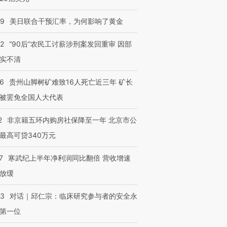
09
美日联合干预汇率，为何影响了黄金
32
“90后”农民工讨薪涉刑案发回重审 因部
实不清
36
贵州山脚树矿难致16人死亡近三年 矿长
被罢免全国人大代表
2
非京籍五环内购房社保降至一年 北京市公
最高可贷340万元
7
寒武纪上半年净利润同比翻倍 营收增速
放缓
53
对话｜邱仁宗：临床研究参与者的安全永
第一位