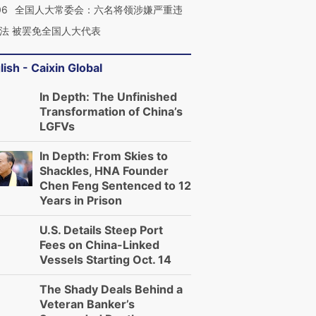
06
全国人大常委会：六名将领涉嫌严重违
法 被罢免全国人大代表
lish - Caixin Global
In Depth: The Unfinished
Transformation of China’s
LGFVs
In Depth: From Skies to
Shackles, HNA Founder
Chen Feng Sentenced to 12
Years in Prison
U.S. Details Steep Port
Fees on China-Linked
Vessels Starting Oct. 14
The Shady Deals Behind a
Veteran Banker’s