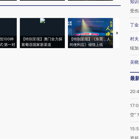
知识
受伤
丁金
【推广】走
村夫
找100种
【特别呈现】澳门全力探
【特别呈现】《东莞，人
会，让数智科
式·第一对
索葡语国家新渠道
间便利店》倾情上线
业
续加
吴晓
最
20:
17:
空”
15:
资超