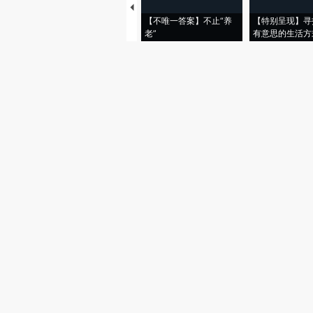
【不唯一答案】不止“养
【特别呈现】寻
老”
有意思的生活方