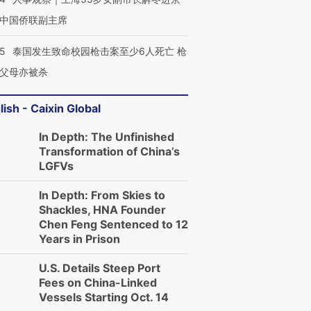
中国侨联副主席
45
泰国发生致命校园枪击案至少6人死亡 枪
父母亦被杀
lish - Caixin Global
In Depth: The Unfinished
Transformation of China’s
LGFVs
In Depth: From Skies to
Shackles, HNA Founder
Chen Feng Sentenced to 12
Years in Prison
U.S. Details Steep Port
Fees on China-Linked
Vessels Starting Oct. 14