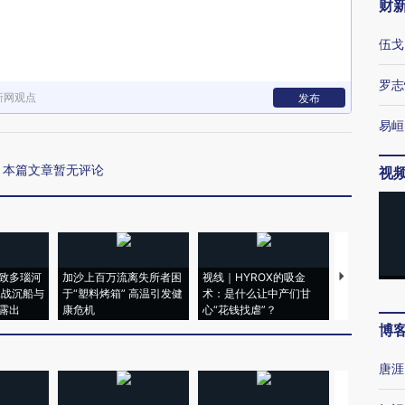
财
伍戈
罗志
新网观点
发布
易峘
本篇文章暂无评论
视
致多瑙河
加沙上百万流离失所者困
视线｜HYROX的吸金
马航飞行员
二战沉船与
于“塑料烤箱” 高温引发健
术：是什么让中产们甘
粒摇头丸 尿
露出
康危机
心“花钱找虐”？
毒品
博
唐涯