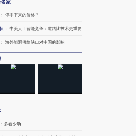
新名家
：
停不下来的价格？
恒
：
中美人工智能竞争：道路比技术更重要
：
海外能源供给缺口对中国的影响
频
跨国走私7万
视线｜被称为“蟑螂”的印
视线｜“入侵”还是“人道危
检体内含3种
度Z世代 用街头抗争将教
机”？难民潮撕裂西班牙
秘鲁纳斯
育部长拱下台
飞地休达
13人遇难
客
：
多看少动