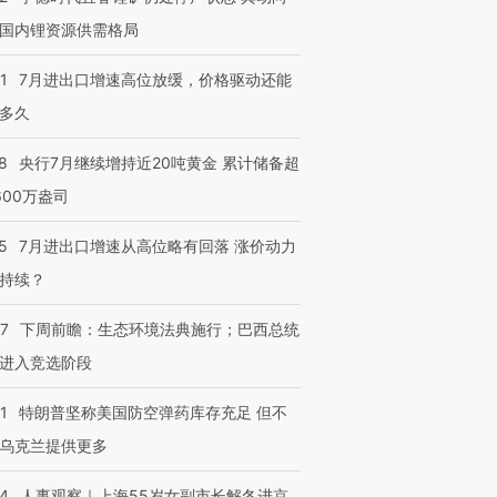
国内锂资源供需格局
1
7月进出口增速高位放缓，价格驱动还能
多久
8
央行7月继续增持近20吨黄金 累计储备超
600万盎司
5
7月进出口增速从高位略有回落 涨价动力
持续？
07
下周前瞻：生态环境法典施行；巴西总统
进入竞选阶段
1
特朗普坚称美国防空弹药库存充足 但不
乌克兰提供更多
24
人事观察｜上海55岁女副市长解冬进京