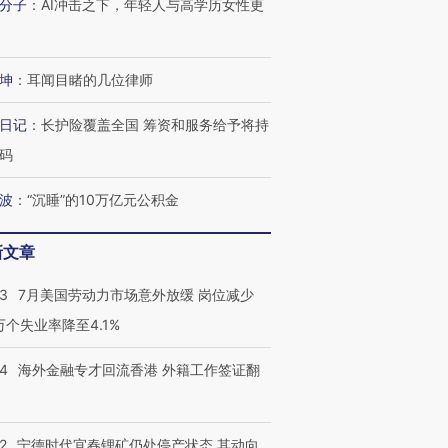
分子
：
AI冲击之下，年轻人与高学历女性更
进第四届链博
【商旅对话】华住集团
技“链”接产
【特别呈现】寻找100种
CFO：不靠规模取胜，华
【特别呈
有意思的生活方式·第三对
住三大增长引擎是什么？
有意思的
坤
：
耳闻目睹的几位律师
日记
：
长护险覆盖全国 筹资和服务给予将持
码
波
：
“沉睡”的10万亿元公积金
新文章
43
7月美国劳动力市场意外放缓 岗位减少
3万个失业率降至4.1%
14
海外金融专才回流香港 外籍工作签证翻
2
宁德时代宜春锂矿仍处停产状态 其动向