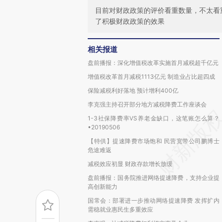
目前对财政政策的评价看重数量，不太看
了积极财政政策的效果
相关报道
盘前播报：深化增值税改革实施首月减税超千亿元
增值税改革首月减税1113亿元 制造业占比超四成
保险减税利好落地 预计增利400亿
李克强主持召开部分地方减税降费工作座谈会
1-3社保降费率VS养老金缺口，这笔账怎么算？
•20190506
【特供】提速降费市场饱和 民营宽带公司鹏博士
危途难返
减税效应初显 财政存款增长放缓
盘前播报：国务院推进网络提速降费，支持企业提
高创新能力
国常会：部署进一步推动网络提速降费 发挥扩内
需稳就业惠民生多重效应