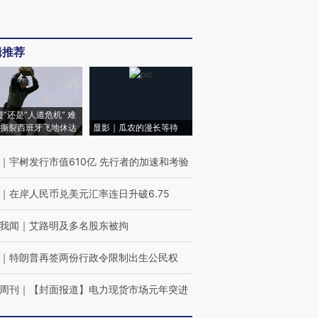
辑推荐
侵”还是“人道危机” 难
撕裂西班牙飞地休达
显影｜瓜农的漫长等待
｜
宇树发行市值610亿 先行者的加速和考验
｜
在岸人民币兑美元汇率连日升破6.75
我闻
｜
艾路明及多名股东被拘
｜
特朗普再签两份行政令限制出生公民权
周刊
｜
【封面报道】电力现货市场元年突进