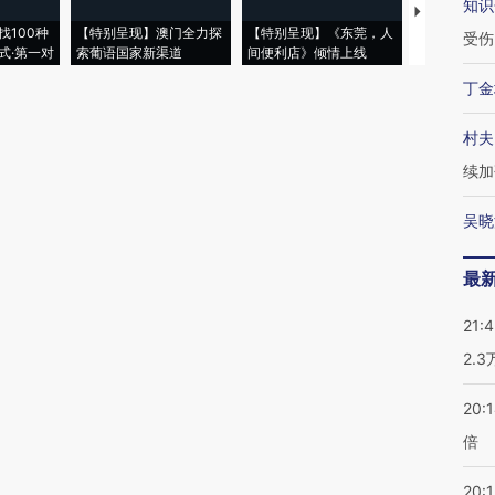
知识
【推广】走
找100种
【特别呈现】澳门全力探
【特别呈现】《东莞，人
会，让数智科
受伤
式·第一对
索葡语国家新渠道
间便利店》倾情上线
业
丁金
村夫
续加
吴晓
最
21:
2.
20:
倍
20:1