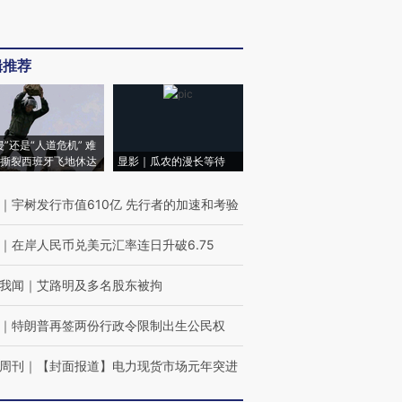
辑推荐
侵”还是“人道危机” 难
撕裂西班牙飞地休达
显影｜瓜农的漫长等待
｜
宇树发行市值610亿 先行者的加速和考验
｜
在岸人民币兑美元汇率连日升破6.75
我闻
｜
艾路明及多名股东被拘
｜
特朗普再签两份行政令限制出生公民权
周刊
｜
【封面报道】电力现货市场元年突进