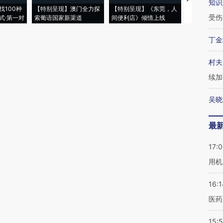
知识
找100种
【特别呈现】澳门全力探
【特别呈现】《东莞，人
会，让数智科
受伤
式·第一对
索葡语国家新渠道
间便利店》倾情上线
业
丁金
村夫
续加
吴晓
最
17:
用机
16:1
医药
15:5