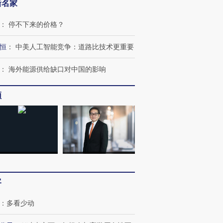
新名家
：
停不下来的价格？
恒
：
中美人工智能竞争：道路比技术更重要
：
海外能源供给缺口对中国的影响
频
”还是“人道危
湖北宜昌局部短时降雨
哈尔滨遭遇短时极端强降
撕裂西班牙
128毫米 紧急转移近
雨 3小时累计雨量超80毫
秘鲁纳斯
4000人
米
13人遇难
客
：
多看少动
进第四届链博
【商旅对话】华住集团