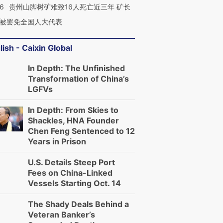
36
贵州山脚树矿难致16人死亡近三年 矿长
被罢免全国人大代表
lish - Caixin Global
In Depth: The Unfinished
Transformation of China’s
LGFVs
In Depth: From Skies to
Shackles, HNA Founder
Chen Feng Sentenced to 12
Years in Prison
U.S. Details Steep Port
Fees on China-Linked
Vessels Starting Oct. 14
The Shady Deals Behind a
Veteran Banker’s