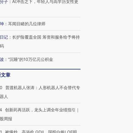
分子
：
AI冲击之下，年轻人与高学历女性更
技“链”接产
【特别呈现】寻找100种
CFO：不靠规模取胜，华
【特别呈
有意思的生活方式·第三对
住三大增长引擎是什么？
有意思的
坤
：
耳闻目睹的几位律师
日记
：
长护险覆盖全国 筹资和服务给予将持
码
波
：
“沉睡”的10万亿元公积金
新文章
00
普渡机器人张涛：人形机器人不会替代专
器人
4
创新药再活跃，龙头上调全年业绩指引｜
股周报
1
被爆炒、高溢价 QDII、国投白银LOF明