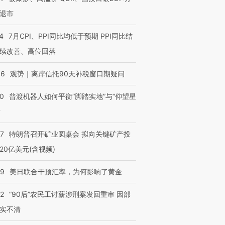
退市
4
7月CPI、PPI同比均低于预期 PPI同比结
续改善、高位回落
46
观势｜离岸信托90天补税窗口期疑问
00
普渡机器人如何平衡“脚踏实地”与“仰望星
？
57
特朗普召开矿业圆桌会 拟向关键矿产投
20亿美元(含视频)
09
美日联合干预汇率，为何影响了黄金
32
“90后”农民工讨薪涉刑案发回重审 因部
实不清