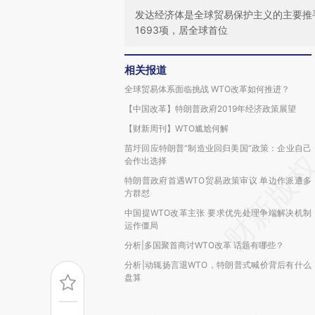
发达经济体是全球贸易保护主义的主要推手
1693项，居全球首位
相关报道
全球贸易体系面临挑战 WTO改革如何推进？
【中国改革】特朗普政府2019年经济政策展望
【财新周刊】WTO尴尬何解
苗圩回应特朗普“制造业回归美国”政策：企业自己
会作出选择
特朗普政府首遇WTO贸易政策审议 单边作派遭多
方群怼
中国提WTO改革主张 要求优先处理争端解决机制
运作僵局
分析|多国聚首商讨WTO改革 话题有哪些？
分析|动辄扬言退WTO，特朗普式喊价背后有什么
盘算