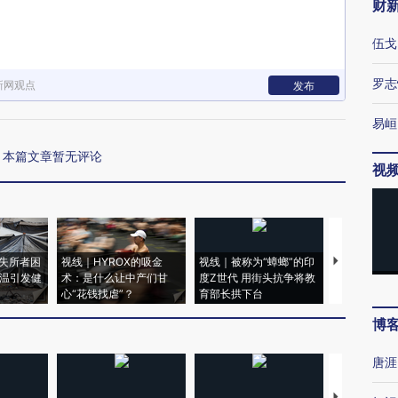
财
伍戈
罗志
新网观点
发布
易峘
本篇文章暂无评论
视
失所者困
视线｜HYROX的吸金
视线｜被称为“蟑螂”的印
视线｜“入侵
高温引发健
术：是什么让中产们甘
度Z世代 用街头抗争将教
机”？难民潮
心“花钱找虐”？
育部长拱下台
飞地休达
博
唐涯
【推广】走