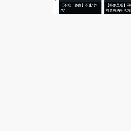
【不唯一答案】不止“养
【特别呈现】寻
老”
有意思的生活方