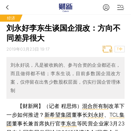
经济
刘永好李东生谈国企混改：方向不
同差异很大
2019年03月23日 19:17
T中
刘永好说，凡是被收购的、参与合资的企业都还在，
而且做得都不错；李东生说，目前多数国企混改方
案，仅停留在出售少数股权层面，仍实行国企管理体
制
【财新网】（记者 程思炜）
混合所有制
改革下
一步如何推进？
新希望集团
董事长
刘永好
、
TCL集
团
董事长兼首席执行官
李东生
等民营企业家3月23