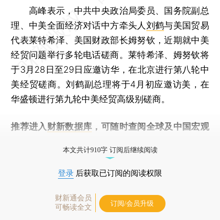
高峰表示，中共中央政治局委员、国务院副总
理、中美全面经济对话中方牵头人
刘鹤
与美国贸易
代表莱特希泽、美国财政部长姆努钦，近期就中美
经贸问题举行多轮电话磋商。莱特希泽、姆努钦将
于3月28日至29日应邀访华，在北京进行第八轮中
美经贸磋商。刘鹤副总理将于4月初应邀访美，在
华盛顿进行第九轮中美经贸高级别磋商。
推荐进入
财新数据库
，可随时查阅全球及中国宏观
经济数据库（CEIC）及相关指数库。
本文共计910字 订阅后继续阅读
登录
后获取已订阅的阅读权限
财新通会员
订阅/会员升级
可畅读全文