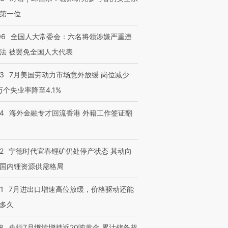
第一位
06
全国人大常委会：六名将领涉嫌严重违
法 被罢免全国人大代表
43
7月美国劳动力市场意外放缓 岗位减少
3万个失业率降至4.1%
14
海外金融专才回流香港 外籍工作签证翻
2
宁德时代宜春锂矿仍处停产状态 其动向
国内锂资源供需格局
1
7月进出口增速高位放缓，价格驱动还能
多久
8
央行7月继续增持近20吨黄金 累计储备超