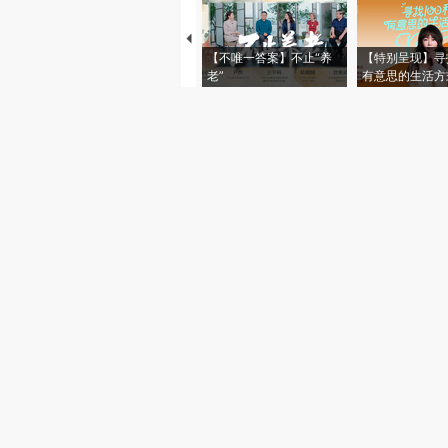
【不唯一答案】不止“养
【特别呈现】寻
老”
有意思的生活方