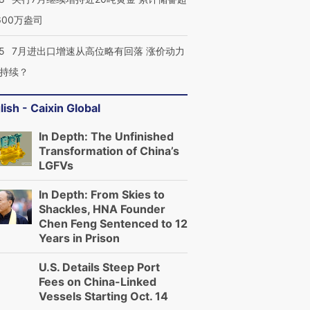
600万盎司
5
7月进出口增速从高位略有回落 涨价动力
持续？
lish - Caixin Global
In Depth: The Unfinished
Transformation of China’s
LGFVs
In Depth: From Skies to
Shackles, HNA Founder
Chen Feng Sentenced to 12
Years in Prison
U.S. Details Steep Port
Fees on China-Linked
Vessels Starting Oct. 14