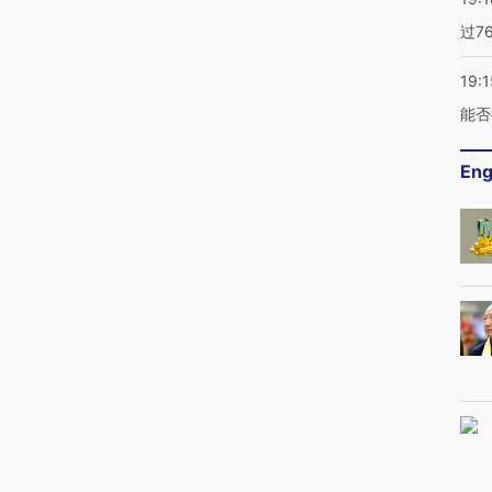
过7
19:1
能否
Eng