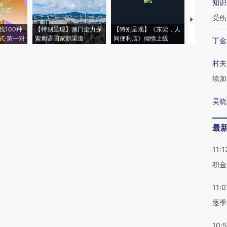
知识
受伤
【推广】走
找100种
【特别呈现】澳门全力探
【特别呈现】《东莞，人
会，让数智科
式·第一对
索葡语国家新渠道
间便利店》倾情上线
业
丁金
村夫
续加
吴晓
最
11:1
积金
11:0
逐季
10: