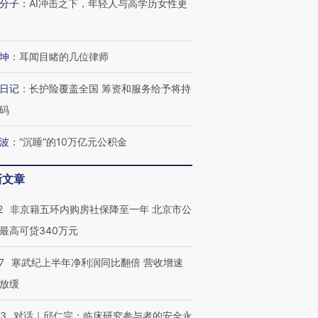
分子
：
AI冲击之下，年轻人与高学历女性更
进第四届链博
【商旅对话】华住集团
技“链”接产
【特别呈现】寻找100种
CFO：不靠规模取胜，华
【特别呈
有意思的生活方式·第三对
住三大增长引擎是什么？
有意思的
坤
：
耳闻目睹的几位律师
日记
：
长护险覆盖全国 筹资和服务给予将持
码
波
：
“沉睡”的10万亿元公积金
新文章
2
非京籍五环内购房社保降至一年 北京市公
最高可贷340万元
7
寒武纪上半年净利润同比翻倍 营收增速
放缓
53
对话｜邱仁宗：临床研究参与者的安全永