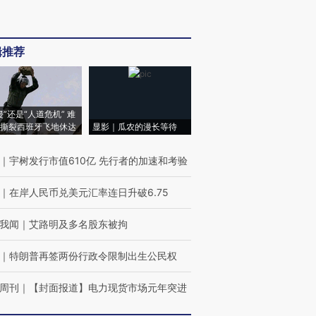
辑推荐
侵”还是“人道危机” 难
撕裂西班牙飞地休达
显影｜瓜农的漫长等待
｜
宇树发行市值610亿 先行者的加速和考验
｜
在岸人民币兑美元汇率连日升破6.75
我闻
｜
艾路明及多名股东被拘
｜
特朗普再签两份行政令限制出生公民权
周刊
｜
【封面报道】电力现货市场元年突进