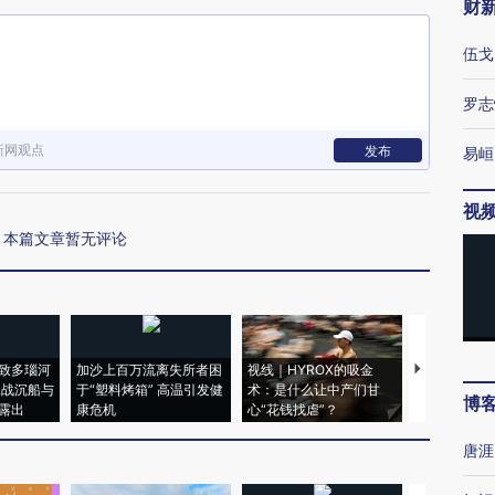
财
伍戈
罗志
新网观点
发布
易峘
视
本篇文章暂无评论
致多瑙河
加沙上百万流离失所者困
视线｜HYROX的吸金
马航飞行员
二战沉船与
于“塑料烤箱” 高温引发健
术：是什么让中产们甘
粒摇头丸 尿
博
露出
康危机
心“花钱找虐”？
毒品
唐涯