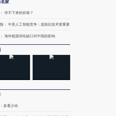
新名家
：
停不下来的价格？
恒
：
中美人工智能竞争：道路比技术更重要
：
海外能源供给缺口对中国的影响
频
跨国走私7万
视线｜被称为“蟑螂”的印
视线｜“入侵”还是“人道危
检体内含3种
度Z世代 用街头抗争将教
机”？难民潮撕裂西班牙
秘鲁纳斯
客
育部长拱下台
飞地休达
13人遇难
：
多看少动