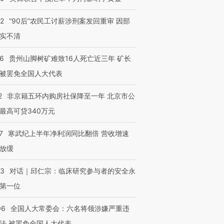
32
“90后”农民工讨薪涉刑案发回重审 因部
实不清
36
贵州山脚树矿难致16人死亡近三年 矿长
被罢免全国人大代表
2
非京籍五环内购房社保降至一年 北京市公
最高可贷340万元
7
寒武纪上半年净利润同比翻倍 营收增速
放缓
53
对话｜邱仁宗：临床研究参与者的安全永
第一位
06
全国人大常委会：六名将领涉嫌严重违
法 被罢免全国人大代表