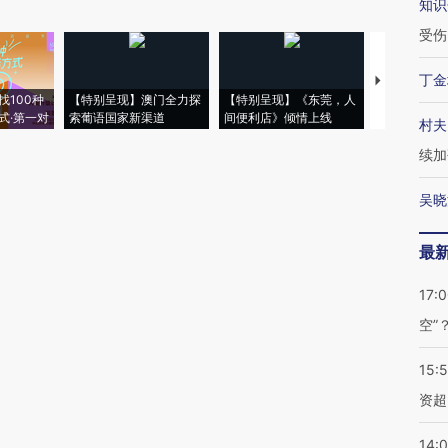
知识
受伤
丁金
【推广】走
找100种
【特别呈现】澳门全力探
【特别呈现】《东莞，人
会，让数智科
式·第一对
索葡语国家新渠道
间便利店》倾情上线
业
村夫
续加
吴晓
最
17:
空”
15:
资超
14: