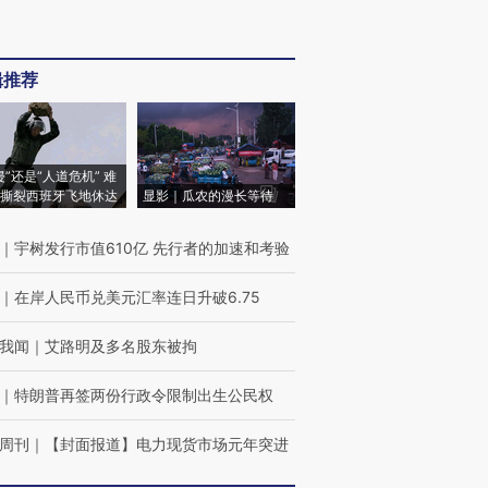
辑推荐
侵”还是“人道危机” 难
撕裂西班牙飞地休达
显影｜瓜农的漫长等待
｜
宇树发行市值610亿 先行者的加速和考验
｜
在岸人民币兑美元汇率连日升破6.75
我闻
｜
艾路明及多名股东被拘
｜
特朗普再签两份行政令限制出生公民权
周刊
｜
【封面报道】电力现货市场元年突进