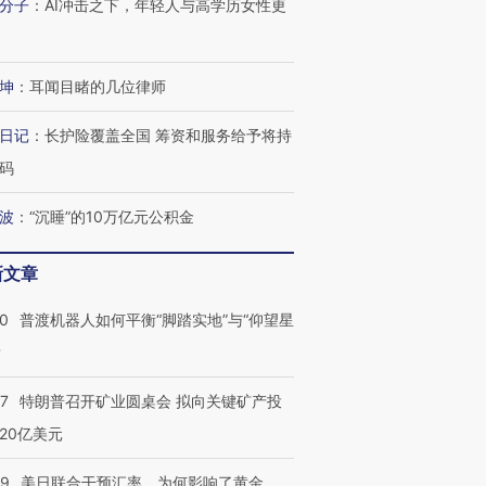
分子
：
AI冲击之下，年轻人与高学历女性更
坤
：
耳闻目睹的几位律师
进第四届链博
【商旅对话】华住集团
技“链”接产
【特别呈现】寻找100种
CFO：不靠规模取胜，华
【特别呈
有意思的生活方式·第三对
住三大增长引擎是什么？
有意思的
日记
：
长护险覆盖全国 筹资和服务给予将持
码
波
：
“沉睡”的10万亿元公积金
新文章
00
普渡机器人如何平衡“脚踏实地”与“仰望星
？
57
特朗普召开矿业圆桌会 拟向关键矿产投
20亿美元
09
美日联合干预汇率，为何影响了黄金