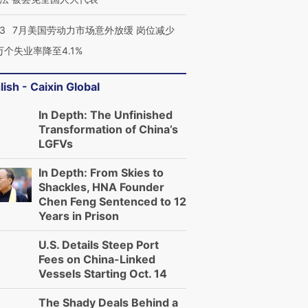
43
7月美国劳动力市场意外放缓 岗位减少
3万个失业率降至4.1%
lish - Caixin Global
In Depth: The Unfinished
Transformation of China’s
LGFVs
In Depth: From Skies to
Shackles, HNA Founder
Chen Feng Sentenced to 12
Years in Prison
U.S. Details Steep Port
Fees on China-Linked
Vessels Starting Oct. 14
The Shady Deals Behind a