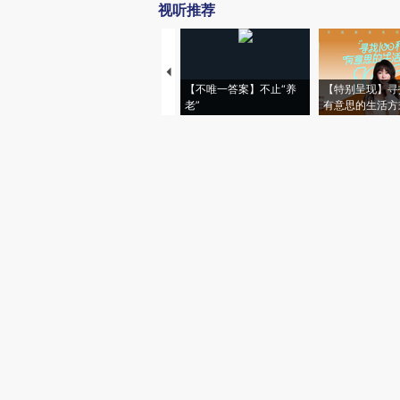
视听推荐
【不唯一答案】不止“养
【特别呈现】寻
老”
有意思的生活方