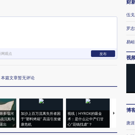
财
伍戈
罗志
易峘
新网观点
发布
视
本篇文章暂无评论
博
致多瑙河
加沙上百万流离失所者困
视线｜HYROX的吸金
马航飞行员
二战沉船与
于“塑料烤箱” 高温引发健
术：是什么让中产们甘
粒摇头丸 尿
唐涯
露出
康危机
心“花钱找虐”？
毒品