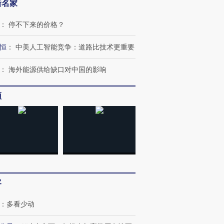
新名家
：
停不下来的价格？
恒
：
中美人工智能竞争：道路比技术更重要
：
海外能源供给缺口对中国的影响
频
客
跨国走私7万
视线｜被称为“蟑螂”的印
视线｜“入侵”还是“人道危
检体内含3种
度Z世代 用街头抗争将教
机”？难民潮撕裂西班牙
秘鲁纳斯
：
多看少动
育部长拱下台
飞地休达
13人遇难