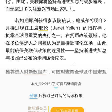
化”。由此，美联储将坚持渐进式加息与缓步缩表，
而无需过多关注新兴市场国家动向。
若如期顺利获得参议院确认，鲍威尔将明年2
月接过现任主席
耶伦
（Janet Yellen）的指挥棒，
执掌全球最重要的央行之一。在货币政策领域，他
在多位候选人之间被认为是最接近耶伦立场，由此
最能确保美联储政策的连贯性——坚持渐进式加息
与按照已公布的步调缓慢缩表。
推荐进入
财新数据库
，可随时查阅全球及中国宏观
经济数据库（CEIC）及相关指数库。
本文共计2161字 订阅后继续阅读
登录
后获取已订阅的阅读权限
财新通会员
订阅/会员升级