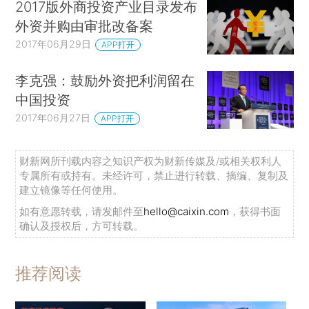
2017版外商投资产业目录发布
外资并购由审批改备案
2017年06月29日
APP打开
李克强：鼓励外资把利润留在
中国投资
2017年06月27日
APP打开
财新网所刊载内容之知识产权为财新传媒及/或相关权利人
专属所有或持有。未经许可，禁止进行转载、摘编、复制及
建立镜像等任何使用。
如有意愿转载，请发邮件至
hello@caixin.com
，获得书面
确认及授权后，方可转载。
推荐阅读