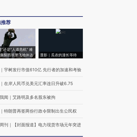
辑推荐
侵”还是“人道危机” 难
撕裂西班牙飞地休达
显影｜瓜农的漫长等待
｜
宇树发行市值610亿 先行者的加速和考验
｜
在岸人民币兑美元汇率连日升破6.75
我闻
｜
艾路明及多名股东被拘
｜
特朗普再签两份行政令限制出生公民权
周刊
｜
【封面报道】电力现货市场元年突进