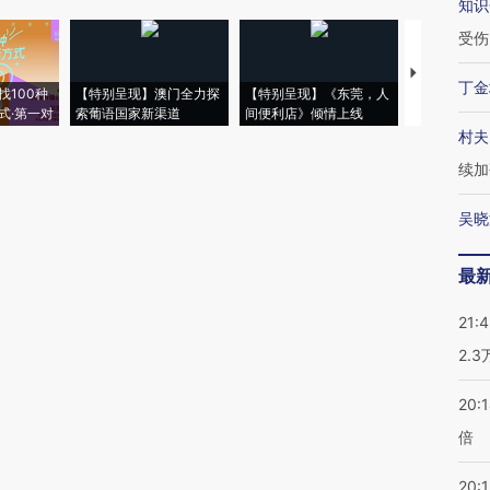
知识
受伤
【推广】走
丁金
找100种
【特别呈现】澳门全力探
【特别呈现】《东莞，人
会，让数智科
式·第一对
索葡语国家新渠道
间便利店》倾情上线
业
村夫
续加
吴晓
最
21:
2.
20:
倍
20:1