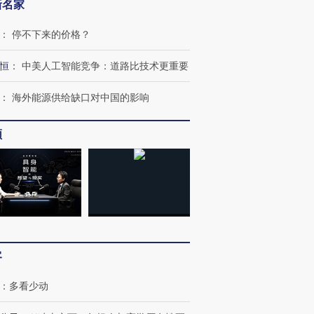
新名家
：
停不下来的价格？
恒
：
中美人工智能竞争：道路比技术更重要
：
海外能源供给缺口对中国的影响
频
跨国走私7万
客
视线｜被称为“蟑螂”的印
视线｜“入侵”还是“人道危
检体内含3种
度Z世代 用街头抗争将教
机”？难民潮撕裂西班牙
秘鲁纳斯
育部长拱下台
飞地休达
13人遇难
：
多看少动