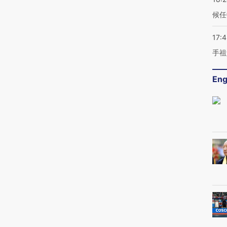
候任
17:
手祖
Eng