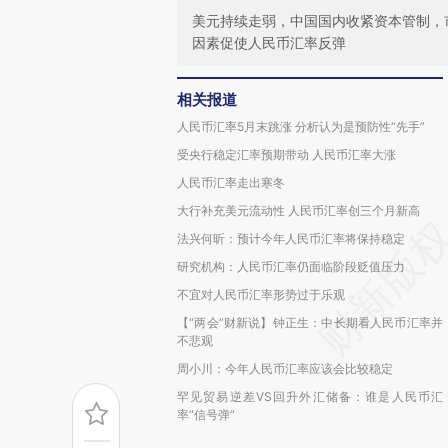
美元持续走弱，中国国内收紧资本管制，
因素促使人民币汇率反弹
相关报道
人民币汇率5月末跳涨 分析认为是预防性“先手”
受央行稳定汇率预期带动 人民币汇率大涨
人民币汇率走出寒冬
大行补充美元流动性 人民币汇率创三个月新高
法兴何昕：预计今年人民币汇率将保持稳定
研究机构：人民币汇率仍面临阶段贬值压力
不宜对人民币汇率形势过于乐观
【“两会”财新说】钟正生：中长期看人民币汇率并
不悲观
周小川：今年人民币汇率应该会比较稳定
罕见贸易逆差VS回升外汇储备：谁是人民币汇
率“信号弹”