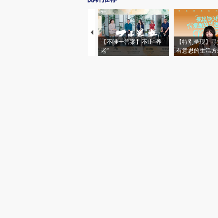
【不唯一答案】不止“养
【特别呈现】寻
老”
有意思的生活方