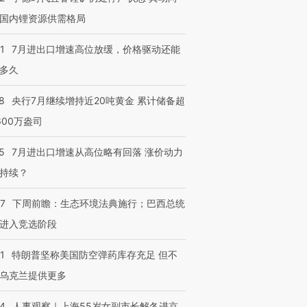
国内锂资源供需格局
1
7月进出口增速高位放缓，价格驱动还能
多久
8
央行7月继续增持近20吨黄金 累计储备超
600万盎司
5
7月进出口增速从高位略有回落 涨价动力
持续？
07
下周前瞻：生态环境法典施行；巴西总统
进入竞选阶段
1
特朗普坚称美国防空弹药库存充足 但不
乌克兰提供更多
24
人事观察｜上海55岁女副市长解冬进京