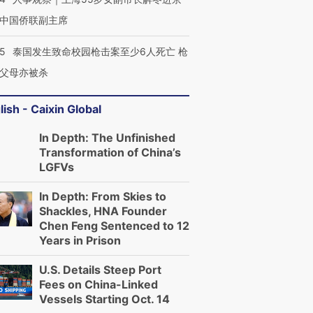
中国侨联副主席
45
泰国发生致命校园枪击案至少6人死亡 枪
父母亦被杀
lish - Caixin Global
In Depth: The Unfinished
Transformation of China’s
LGFVs
In Depth: From Skies to
Shackles, HNA Founder
Chen Feng Sentenced to 12
Years in Prison
U.S. Details Steep Port
Fees on China-Linked
Vessels Starting Oct. 14