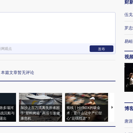
财
伍戈
罗志
易峘
新网观点
发布
视
本篇文章暂无评论
致多瑙河
加沙上百万流离失所者困
视线｜HYROX的吸金
马航飞行员
博
二战沉船与
于“塑料烤箱” 高温引发健
术：是什么让中产们甘
粒摇头丸 尿
露出
康危机
心“花钱找虐”？
毒品
唐涯