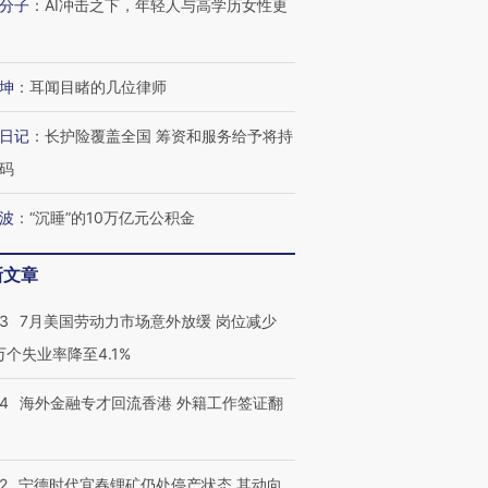
分子
：
AI冲击之下，年轻人与高学历女性更
进第四届链博
【商旅对话】华住集团
坤
：
耳闻目睹的几位律师
技“链”接产
【特别呈现】寻找100种
CFO：不靠规模取胜，华
【特别呈
有意思的生活方式·第三对
住三大增长引擎是什么？
有意思的
日记
：
长护险覆盖全国 筹资和服务给予将持
码
波
：
“沉睡”的10万亿元公积金
新文章
43
7月美国劳动力市场意外放缓 岗位减少
3万个失业率降至4.1%
14
海外金融专才回流香港 外籍工作签证翻
2
宁德时代宜春锂矿仍处停产状态 其动向