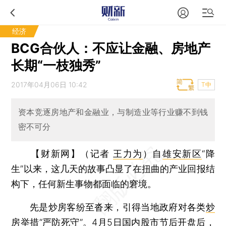
经济
BCG合伙人：不应让金融、房地产
长期“一枝独秀”
2017年04月06日 10:42
T中
资本竞逐房地产和金融业，与制造业等行业赚不到钱
密不可分
【财新网】（记者
王力为
）
自
雄安新区
“降
生”以来，这几天的故事凸显了在扭曲的产业回报结
构下，任何新生事物都面临的窘境。
先是炒房客纷至沓来，引得当地政府对各类
炒
房
举措“严防死守”。4月5日国内股市节后开盘后，