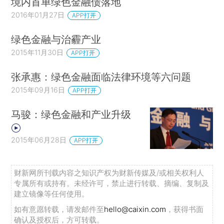
境内首单绿色金融债落地
2016年01月27日
APP打开
绿色金融与治霾产业
2015年11月30日
APP打开
张承惠：绿色金融面临法律环境等六问题
2015年09月16日
APP打开
马骏：绿色金融和产业升级
2015年06月28日
APP打开
财新网所刊载内容之知识产权为财新传媒及/或相关权利人
专属所有或持有。未经许可，禁止进行转载、摘编、复制及
建立镜像等任何使用。
如有意愿转载，请发邮件至
hello@caixin.com
，获得书面
确认及授权后，方可转载。