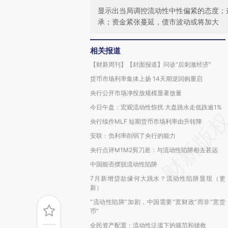
显示出当局调控流动性中性偏紧的态度；
承；资金紧张蔓延，债市波动或将加大
相关报道
【财新周刊】【封面报道】问诊“后刺激经济”
货币市场利率集体上扬 14天期逆回购重启
央行公开市场净投放规模显著放量
今日午盘：宏观流动性惊扰 大盘跳水走低跌逾1%
央行续作MLF 短期货币市场利率由升转降
安联：负利率削弱了央行的能力
央行点评M1M2剪刀差：与流动性陷阱相去甚远
中国能否摆脱流动性陷阱
7月新增贷款缘何大跳水？流动性陷阱显现（更
新）
“流动性陷阱”加剧，中国需要“宽财政”而非“宽货
币”
全民资产配置：流动性泛滥下的规范和拯救