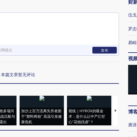
财
伍戈
罗志
易峘
新网观点
发布
视
本篇文章暂无评论
致多瑙河
加沙上百万流离失所者困
视线｜HYROX的吸金
马航飞行员
博
二战沉船与
于“塑料烤箱” 高温引发健
术：是什么让中产们甘
粒摇头丸 尿
露出
康危机
心“花钱找虐”？
毒品
唐涯