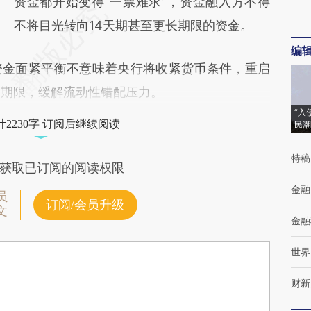
资金都开始变得“一票难求”，资金融入方不得
不将目光转向14天期甚至更长期限的资金。
编
金面紧平衡不意味着央行将收紧货币条件，重启
的期限，缓解流动性错配压力。
“入
2230字 订阅后继续阅读
民潮
特稿
获取已订阅的阅读权限
金融
员
订阅/会员升级
文
金融
世界
财新