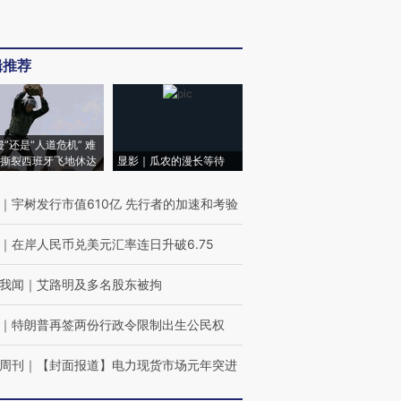
辑推荐
侵”还是“人道危机” 难
撕裂西班牙飞地休达
显影｜瓜农的漫长等待
｜
宇树发行市值610亿 先行者的加速和考验
｜
在岸人民币兑美元汇率连日升破6.75
我闻
｜
艾路明及多名股东被拘
｜
特朗普再签两份行政令限制出生公民权
周刊
｜
【封面报道】电力现货市场元年突进