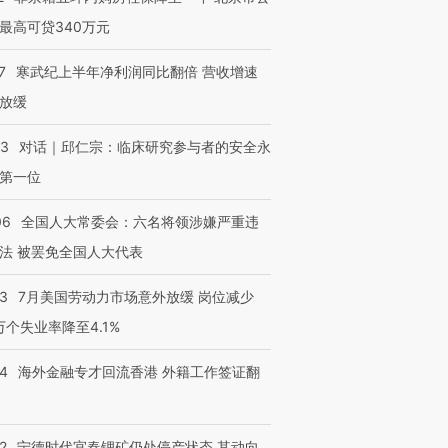
最高可贷340万元
7
寒武纪上半年净利润同比翻倍 营收增速
放缓
53
对话｜邱仁宗：临床研究参与者的安全永
第一位
06
全国人大常委会：六名将领涉嫌严重违
法 被罢免全国人大代表
43
7月美国劳动力市场意外放缓 岗位减少
3万个失业率降至4.1%
14
海外金融专才回流香港 外籍工作签证翻
2
宁德时代宜春锂矿仍处停产状态 其动向