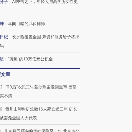
分子
：
AI冲击之下，年轻人与高学历女性更
进第四届链博
【商旅对话】华住集团
坤
：
耳闻目睹的几位律师
技“链”接产
【特别呈现】寻找100种
CFO：不靠规模取胜，华
【特别呈
有意思的生活方式·第三对
住三大增长引擎是什么？
有意思的
日记
：
长护险覆盖全国 筹资和服务给予将持
码
波
：
“沉睡”的10万亿元公积金
新文章
32
“90后”农民工讨薪涉刑案发回重审 因部
实不清
36
贵州山脚树矿难致16人死亡近三年 矿长
被罢免全国人大代表
2
非京籍五环内购房社保降至一年 北京市公