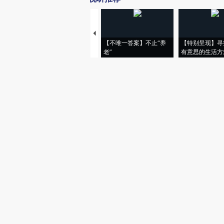
【不唯一答案】不止“养
【特别呈现】寻
老”
有意思的生活方