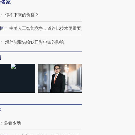
新名家
：
停不下来的价格？
恒
：
中美人工智能竞争：道路比技术更重要
：
海外能源供给缺口对中国的影响
频
跨国走私7万
客
视线｜被称为“蟑螂”的印
视线｜“入侵”还是“人道危
检体内含3种
度Z世代 用街头抗争将教
机”？难民潮撕裂西班牙
秘鲁纳斯
育部长拱下台
飞地休达
13人遇难
：
多看少动