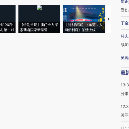
知识
受伤
【推广】走
丁金
找100种
【特别呈现】澳门全力探
【特别呈现】《东莞，人
会，让数智科
式·第一对
索葡语国家新渠道
间便利店》倾情上线
业
村夫
续加
吴晓
最
13:
分事
12:
涉罪
11:1