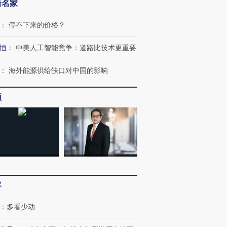
新名家
：
停不下来的价格？
恒
：
中美人工智能竞争：道路比技术更重要
：
海外能源供给缺口对中国的影响
频
OX的吸金
马航飞行员跨国走私7万
视线｜被称为“蟑螂”的印
让中产们甘
粒摇头丸 尿检体内含3种
度Z世代 用街头抗争将教
秘鲁纳斯
”？
毒品
育部长拱下台
13人遇难
客
进第四届链博
【商旅对话】华住集团
：
多看少动
技“链”接产
【特别呈现】寻找100种
CFO：不靠规模取胜，华
【特别呈
有意思的生活方式·第三对
住三大增长引擎是什么？
有意思的