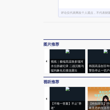
评论仅代表网友个人观点，不代表财
图片推荐
视线｜极端高温致多瑙河
水位跌破纪录 二战沉船与
韩国高温创百年
猛犸象化石接连露出
警告停止一切户
视听推荐
【不唯一答案】不止“养
【特别呈现】寻
老”
有意思的生活方