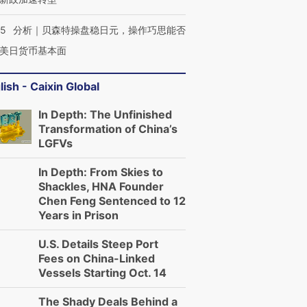
05
分析｜贝森特操盘稳日元，操作巧思能否
美日货币基本面
lish - Caixin Global
In Depth: The Unfinished
Transformation of China’s
LGFVs
In Depth: From Skies to
Shackles, HNA Founder
Chen Feng Sentenced to 12
Years in Prison
U.S. Details Steep Port
Fees on China-Linked
Vessels Starting Oct. 14
The Shady Deals Behind a