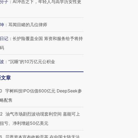
分子
：
AI冲击之下，年轻人与高学历女性更
坤
：
耳闻目睹的几位律师
日记
：
长护险覆盖全国 筹资和服务给予将持
码
波
：
“沉睡”的10万亿元公积金
新文章
0
宇树科技IPO估值600亿元 DeepSeek参
略配售
22
油气市场剧烈波动现套利空间 嘉能可上
扭亏、净利增超50亿美元
6
贝恩资本宣布收购贡茶 在中国大陆无法