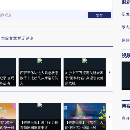
财
伍戈
新网观点
发布
罗志
本篇文章暂无评论
易峘
视
西班牙休达进入紧急状态
加沙上百万流离失所者困
视线｜HYR
纪录 当局
数千非法移民从摩洛哥闯
于“塑料烤箱” 高温引发健
术：是什么
外活动
入
康危机
心“花钱找虐
博
【推广】走
唐涯
找100种
【特别呈现】澳门全力探
【特别呈现】《东莞，人
会，让数智科
式·第一对
索葡语国家新渠道
间便利店》倾情上线
业