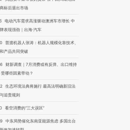
商标后退出市场
6
电动汽车需求高涨驱动澳洲车市增长 中
牌表现强劲｜出海·汽车
00
普渡机器人张涛：机器人规模化靠技术、
和产品共同突破
56
财新调查｜7月消费或有反弹、出口维持
 受哪些因素带动？
42
生态环境法典将施行 最高法明确新旧法
与追责规则
0
看空消费的“三大误区”
59
中东局势催化东南亚能源焦虑 多国出台
新政加速转型