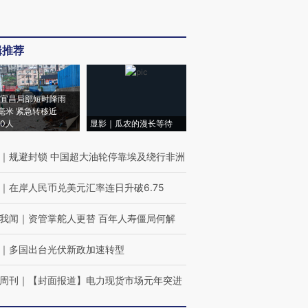
辑推荐
宜昌局部短时降雨
8毫米 紧急转移近
00人
显影｜瓜农的漫长等待
｜
规避封锁 中国超大油轮停靠埃及绕行非洲
｜
在岸人民币兑美元汇率连日升破6.75
我闻
｜
资管掌舵人更替 百年人寿僵局何解
｜
多国出台光伏新政加速转型
周刊
｜
【封面报道】电力现货市场元年突进