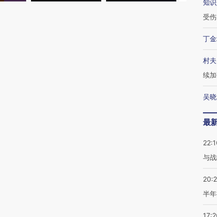
知识
受伤
丁金
村夫
续加
吴晓
最
22:1
与战
20:
半年
17:2