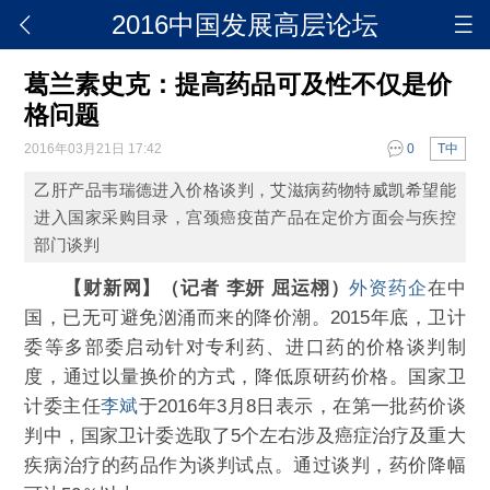
2016中国发展高层论坛
葛兰素史克：提高药品可及性不仅是价
格问题
2016年03月21日 17:42
0
T中
乙肝产品韦瑞德进入价格谈判，艾滋病药物特威凯希望能
进入国家采购目录，宫颈癌疫苗产品在定价方面会与疾控
部门谈判
【财新网】（记者 李妍 屈运栩）
外资药企
在中
国，已无可避免汹涌而来的降价潮。2015年底，卫计
委等多部委启动针对专利药、进口药的价格谈判制
度，通过以量换价的方式，降低原研药价格。国家卫
计委主任
李斌
于2016年3月8日表示，在第一批药价谈
判中，国家卫计委选取了5个左右涉及癌症治疗及重大
疾病治疗的药品作为谈判试点。通过谈判，药价降幅