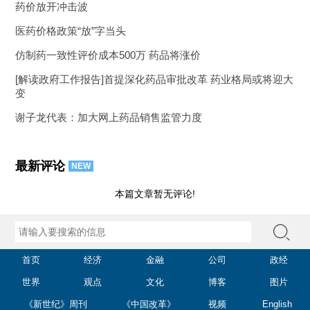
药价放开冲击波
医药价格政策“放”字当头
仿制药一致性评价成本500万 药品将涨价
[解读政府工作报告]首提深化药品审批改革 药业格局或将迎大
变
谢子龙代表：加大网上药品销售监管力度
最新评论
NEW
本篇文章暂无评论!
首页
经济
金融
公司
政经
世界
观点
文化
博客
图片
《新世纪》周刊
《中国改革》
视频
English