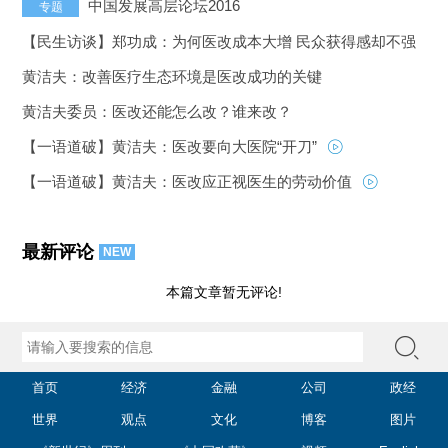
中国发展高层论坛2016
专题
【民生访谈】郑功成：为何医改成本大增 民众获得感却不强
黄洁夫：改善医疗生态环境是医改成功的关键
黄洁夫委员：医改还能怎么改？谁来改？
【一语道破】黄洁夫：医改要向大医院“开刀”
【一语道破】黄洁夫：医改应正视医生的劳动价值
最新评论
NEW
本篇文章暂无评论!
首页
经济
金融
公司
政经
世界
观点
文化
博客
图片