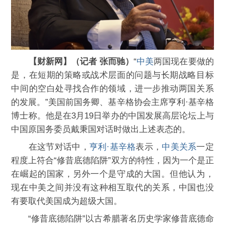
【财新网】（记者 张而驰）
“
中美
两国现在要做的
是，在短期的策略或战术层面的问题与长期战略目标
中间的空白处寻找合作的领域，进一步推动两国关系
的发展。”美国前国务卿、基辛格协会主席亨利·基辛格
博士称。他是在3月19日举办的中国发展高层论坛上与
中国原国务委员戴秉国对话时做出上述表态的。
在这节对话中，
亨利·基辛格
表示，
中美关系
一定
程度上符合“修昔底德陷阱”双方的特性，因为一个是正
在崛起的国家，另外一个是守成的大国。但他认为，
现在中美之间并没有这种相互取代的关系，中国也没
有要取代美国成为超级大国。
“修昔底德陷阱”以古希腊著名历史学家修昔底德命