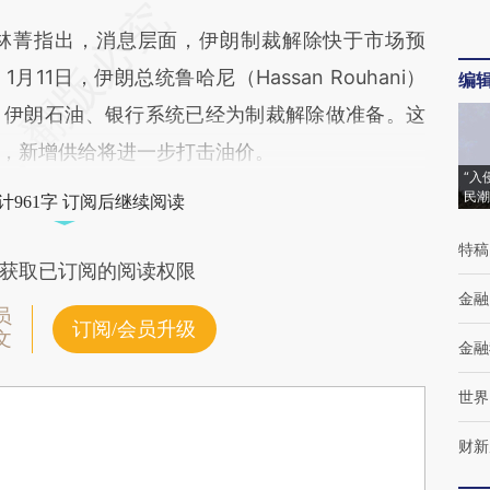
菁指出，消息层面，伊朗制裁解除快于市场预
1日，伊朗总统鲁哈尼（Hassan Rouhani）
编
，伊朗石油、银行系统已经为制裁解除做准备。这
，新增供给将进一步打击油价。
“入
民潮
计961字 订阅后继续阅读
特稿
获取已订阅的阅读权限
金融
员
订阅/会员升级
文
金融
世界
财新