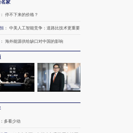
新名家
：
停不下来的价格？
恒
：
中美人工智能竞争：道路比技术更重要
：
海外能源供给缺口对中国的影响
频
客
跨国走私7万
视线｜被称为“蟑螂”的印
视线｜“入侵”还是“人道危
检体内含3种
度Z世代 用街头抗争将教
机”？难民潮撕裂西班牙
秘鲁纳斯
育部长拱下台
飞地休达
13人遇难
：
多看少动