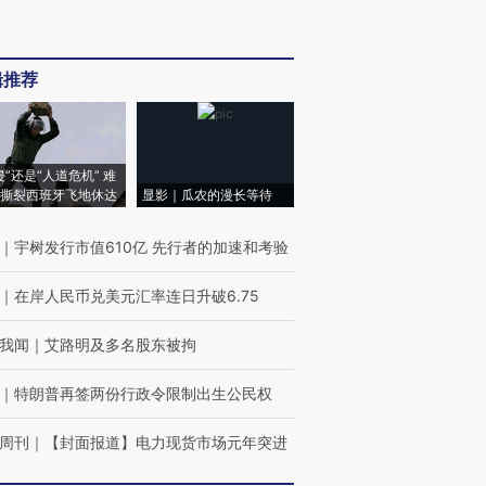
辑推荐
侵”还是“人道危机” 难
撕裂西班牙飞地休达
显影｜瓜农的漫长等待
｜
宇树发行市值610亿 先行者的加速和考验
｜
在岸人民币兑美元汇率连日升破6.75
我闻
｜
艾路明及多名股东被拘
｜
特朗普再签两份行政令限制出生公民权
周刊
｜
【封面报道】电力现货市场元年突进