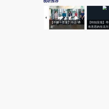
视听推荐
【不唯一答案】不止“养
【特别呈现】寻
老”
有意思的生活方