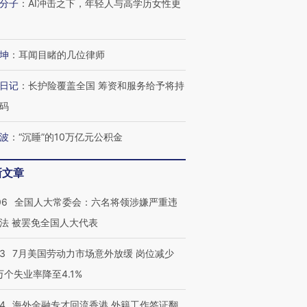
分子
：
AI冲击之下，年轻人与高学历女性更
进第四届链博
【商旅对话】华住集团
坤
：
耳闻目睹的几位律师
技“链”接产
【特别呈现】寻找100种
CFO：不靠规模取胜，华
【特别呈
有意思的生活方式·第三对
住三大增长引擎是什么？
有意思的
日记
：
长护险覆盖全国 筹资和服务给予将持
码
波
：
“沉睡”的10万亿元公积金
新文章
06
全国人大常委会：六名将领涉嫌严重违
法 被罢免全国人大代表
43
7月美国劳动力市场意外放缓 岗位减少
3万个失业率降至4.1%
14
海外金融专才回流香港 外籍工作签证翻