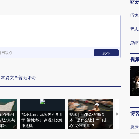
财
伍戈
罗志
易峘
新网观点
发布
视
本篇文章暂无评论
博
致多瑙河
加沙上百万流离失所者困
视线｜HYROX的吸金
马航飞行员
二战沉船与
于“塑料烤箱” 高温引发健
术：是什么让中产们甘
粒摇头丸 尿
露出
康危机
心“花钱找虐”？
毒品
唐涯