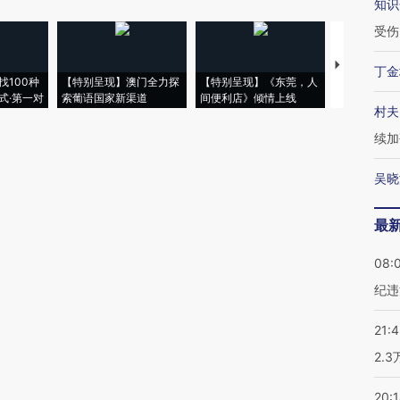
知识
受伤
【推广】走
丁金
找100种
【特别呈现】澳门全力探
【特别呈现】《东莞，人
会，让数智科
式·第一对
索葡语国家新渠道
间便利店》倾情上线
业
村夫
续加
吴晓
最
08:
纪违
21:
2.
20: