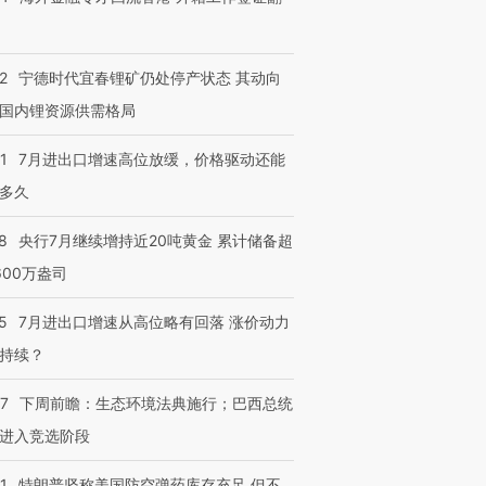
2
宁德时代宜春锂矿仍处停产状态 其动向
国内锂资源供需格局
1
7月进出口增速高位放缓，价格驱动还能
多久
8
央行7月继续增持近20吨黄金 累计储备超
600万盎司
5
7月进出口增速从高位略有回落 涨价动力
持续？
07
下周前瞻：生态环境法典施行；巴西总统
进入竞选阶段
1
特朗普坚称美国防空弹药库存充足 但不