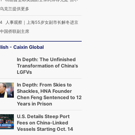
乌克兰提供更多
24
人事观察｜上海55岁女副市长解冬进京
中国侨联副主席
lish - Caixin Global
In Depth: The Unfinished
Transformation of China’s
LGFVs
In Depth: From Skies to
Shackles, HNA Founder
Chen Feng Sentenced to 12
Years in Prison
U.S. Details Steep Port
Fees on China-Linked
Vessels Starting Oct. 14