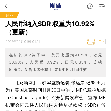
经济
人民币纳入SDR 权重为10.92%
（更新）
2015年12月01日 01:11
T中
在新的SDR篮子中，美元比重为41.73%，欧元
30.93%，人民币10.92%，日元8.33%，英镑
8.09%。新货币篮子将于2016年10月1日生效
【财新网】（驻华盛顿记者
张远岸
记者
王力
为
）
美国东部时间11月30日中午，IMF总裁
拉加德
（Christine Lagarde）召开新闻发布会，宣布IMF
执董会同意将人民币纳入特别提款权（
SDR
）篮