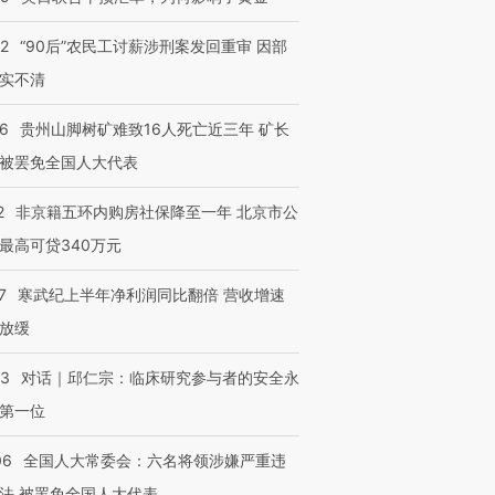
32
“90后”农民工讨薪涉刑案发回重审 因部
实不清
36
贵州山脚树矿难致16人死亡近三年 矿长
被罢免全国人大代表
2
非京籍五环内购房社保降至一年 北京市公
最高可贷340万元
7
寒武纪上半年净利润同比翻倍 营收增速
放缓
53
对话｜邱仁宗：临床研究参与者的安全永
第一位
06
全国人大常委会：六名将领涉嫌严重违
法 被罢免全国人大代表