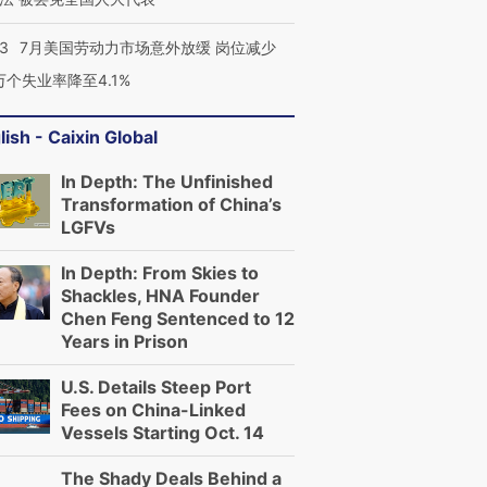
43
7月美国劳动力市场意外放缓 岗位减少
3万个失业率降至4.1%
lish - Caixin Global
In Depth: The Unfinished
Transformation of China’s
LGFVs
In Depth: From Skies to
Shackles, HNA Founder
Chen Feng Sentenced to 12
Years in Prison
U.S. Details Steep Port
Fees on China-Linked
Vessels Starting Oct. 14
The Shady Deals Behind a