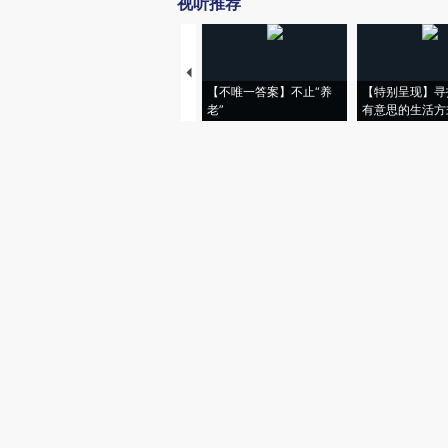
视听推荐
【不唯一答案】不止“养
【特别呈现】寻
老”
有意思的生活方