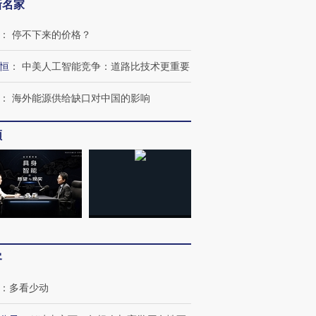
新名家
：
停不下来的价格？
恒
：
中美人工智能竞争：道路比技术更重要
：
海外能源供给缺口对中国的影响
频
客
跨国走私7万
视线｜被称为“蟑螂”的印
视线｜“入侵”还是“人道危
检体内含3种
度Z世代 用街头抗争将教
机”？难民潮撕裂西班牙
秘鲁纳斯
育部长拱下台
飞地休达
13人遇难
：
多看少动