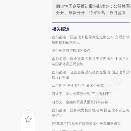
商业性国企要推进股份制改造；公益性国
分开、政资分开、特许经营、政府监管
相关报道
盘前必读：国企改革指导意见近期公布 交易所就
熔断机制征求意见
国企改革有望展现的亮点
盘前必读：国企改革方案将于近期出台 中国足协
与国家体育总局脱钩
盘前必读：证监会辟谣维稳资金退出 国企改革顶
层设计将出
从习近平“三个有利于”看国企改革
习近平：国企改革要做到“三个有利于”
赵昌文：金融体系需从攫取转向共容
盘前必读：国务院力挺跨境电商 国企改革试点有
望扩容
[私募看市]宝慈资产陈瑛谈国企改革概念虚实