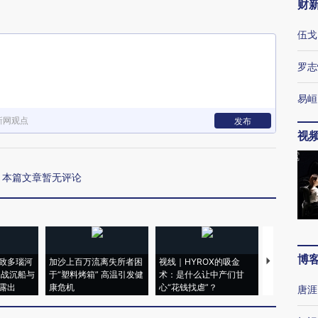
财
伍戈
罗志
易峘
新网观点
发布
视
本篇文章暂无评论
博
致多瑙河
加沙上百万流离失所者困
视线｜HYROX的吸金
马航飞行员
二战沉船与
于“塑料烤箱” 高温引发健
术：是什么让中产们甘
粒摇头丸 尿
露出
康危机
心“花钱找虐”？
毒品
唐涯