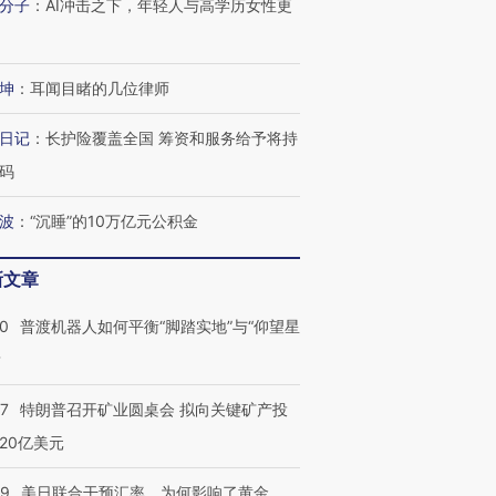
分子
：
AI冲击之下，年轻人与高学历女性更
进第四届链博
【商旅对话】华住集团
坤
：
耳闻目睹的几位律师
技“链”接产
【特别呈现】寻找100种
CFO：不靠规模取胜，华
【特别呈
有意思的生活方式·第三对
住三大增长引擎是什么？
有意思的
日记
：
长护险覆盖全国 筹资和服务给予将持
码
波
：
“沉睡”的10万亿元公积金
新文章
00
普渡机器人如何平衡“脚踏实地”与“仰望星
？
57
特朗普召开矿业圆桌会 拟向关键矿产投
20亿美元
09
美日联合干预汇率，为何影响了黄金