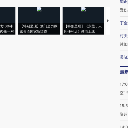
知识
受伤
【推广】走
丁金
找100种
【特别呈现】澳门全力探
【特别呈现】《东莞，人
会，让数智科
式·第一对
索葡语国家新渠道
间便利店》倾情上线
业
村夫
续加
吴晓
最
17:
空”
15:
资超
14: