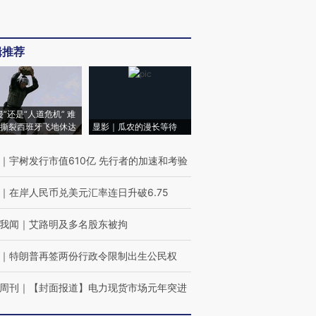
辑推荐
侵”还是“人道危机” 难
撕裂西班牙飞地休达
显影｜瓜农的漫长等待
｜
宇树发行市值610亿 先行者的加速和考验
｜
在岸人民币兑美元汇率连日升破6.75
我闻
｜
艾路明及多名股东被拘
｜
特朗普再签两份行政令限制出生公民权
周刊
｜
【封面报道】电力现货市场元年突进