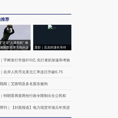
辑推荐
侵”还是“人道危机” 难
撕裂西班牙飞地休达
显影｜瓜农的漫长等待
｜
宇树发行市值610亿 先行者的加速和考验
｜
在岸人民币兑美元汇率连日升破6.75
我闻
｜
艾路明及多名股东被拘
｜
特朗普再签两份行政令限制出生公民权
周刊
｜
【封面报道】电力现货市场元年突进