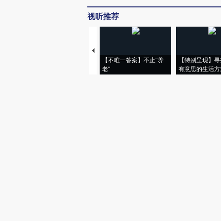
视听推荐
【不唯一答案】不止“养
【特别呈现】寻
老”
有意思的生活方