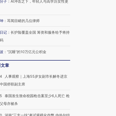
分子
：
AI冲击之下，年轻人与高学历女性更
坤
：
耳闻目睹的几位律师
进第四届链博
【商旅对话】华住集团
技“链”接产
【特别呈现】寻找100种
CFO：不靠规模取胜，华
【特别呈
日记
：
长护险覆盖全国 筹资和服务给予将持
有意思的生活方式·第三对
住三大增长引擎是什么？
有意思的
码
波
：
“沉睡”的10万亿元公积金
新文章
24
人事观察｜上海55岁女副市长解冬进京
中国侨联副主席
45
泰国发生致命校园枪击案至少6人死亡 枪
父母亦被杀
40
河南“三支一扶”考试规模化作弊 内外勾结