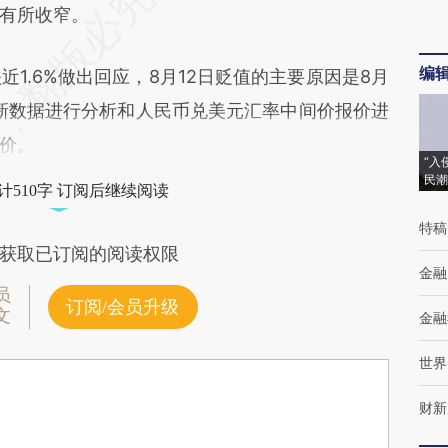
有所收窄。
编
近1.6%做出回应，8月12日贬值的主要原因是8月
对新数据进行分析和人民币兑美元汇率中间价报价进
价。
“入
民潮
计510字 订阅后继续阅读
特稿
获取已订阅的阅读权限
金融
员
订阅/会员升级
文
金融
世界
财新