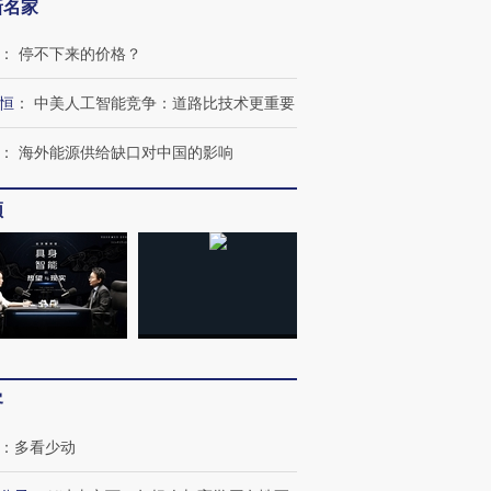
新名家
：
停不下来的价格？
恒
：
中美人工智能竞争：道路比技术更重要
：
海外能源供给缺口对中国的影响
频
客
跨国走私7万
视线｜被称为“蟑螂”的印
视线｜“入侵”还是“人道危
：
多看少动
检体内含3种
度Z世代 用街头抗争将教
机”？难民潮撕裂西班牙
秘鲁纳斯
育部长拱下台
飞地休达
13人遇难