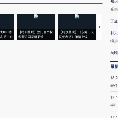
知识
受伤
丁金
【推广】走
找100种
【特别呈现】澳门全力探
【特别呈现】《东莞，人
会，让数智科
村夫
式·第一对
索葡语国家新渠道
间便利店》倾情上线
业
续加
吴晓
最
18:
候任
17:
手祖
17: