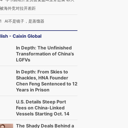
被海外竞对拉开差距
1
AI不是镜子，是蒸馏器
lish - Caixin Global
In Depth: The Unfinished
Transformation of China’s
LGFVs
In Depth: From Skies to
Shackles, HNA Founder
Chen Feng Sentenced to 12
Years in Prison
U.S. Details Steep Port
Fees on China-Linked
Vessels Starting Oct. 14
The Shady Deals Behind a