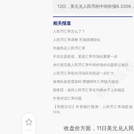
12日，美元兑人民币的中间价报6.3306，
相关报道
人民币汇率怎么了？
人民币汇率调整 市场猜测纷纭
外媒热议人民币汇率
不仅仅是贬值，更是汇率市场化重要一步
央行就完善人民币汇率中间价报价问题答记者问
人民币汇率双向浮动区间拟进一步扩大
保增长政策需加码 警惕明年汇率较大波动
国务院：保持人民币汇率在均衡水平上的稳定
中美对话汇率问题
【旁观日记】外资银行预测：人民币汇率或贬值
10%
收盘价方面，11日美元兑人民币收报