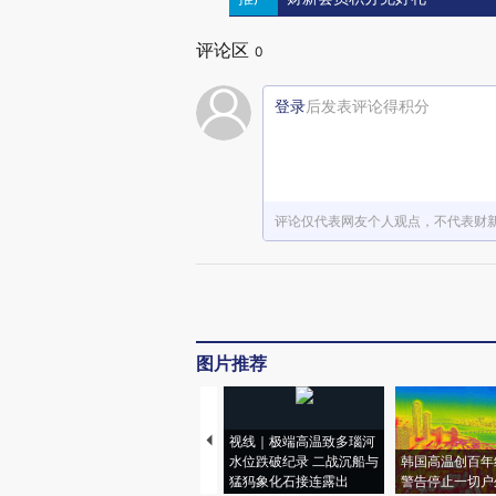
评论区
0
登录
后发表评论得积分
评论仅代表网友个人观点，不代表财
图片推荐
视线｜极端高温致多瑙河
水位跌破纪录 二战沉船与
韩国高温创百年
猛犸象化石接连露出
警告停止一切户