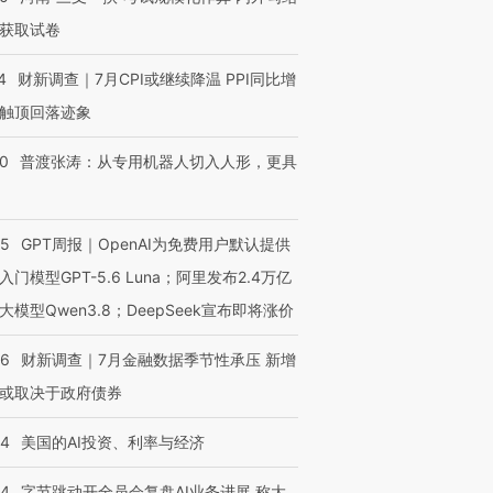
获取试卷
4
财新调查｜7月CPI或继续降温 PPI同比增
触顶回落迹象
00
普渡张涛：从专用机器人切入人形，更具
55
GPT周报｜OpenAI为免费用户默认提供
入门模型GPT-5.6 Luna；阿里发布2.4万亿
大模型Qwen3.8；DeepSeek宣布即将涨价
46
财新调查｜7月金融数据季节性承压 新增
或取决于政府债券
44
美国的AI投资、利率与经济
44
字节跳动开全员会复盘AI业务进展 称大