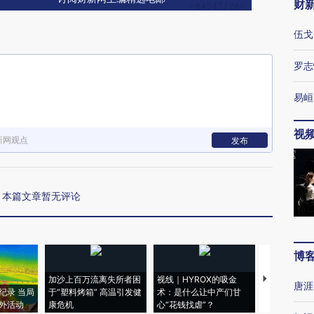
财
伍戈
罗志
易峘
视
新网观点
发布
本篇文章暂无评论
博
加沙上百万流离失所者困
视线｜HYROX的吸金
马航飞行员
唐涯
纪录 当局
于“塑料烤箱” 高温引发健
术：是什么让中产们甘
粒摇头丸 尿
外活动
康危机
心“花钱找虐”？
毒品