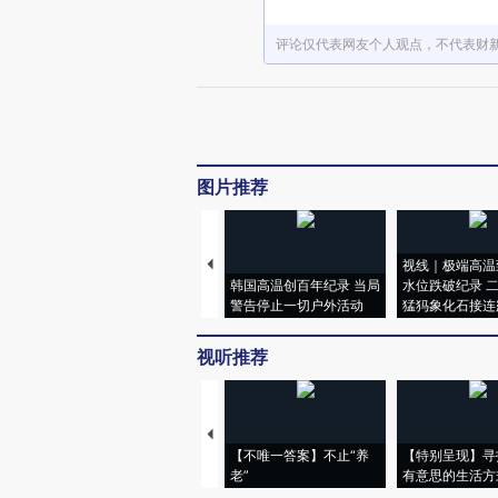
评论仅代表网友个人观点，不代表财
图片推荐
视线｜极端高温
韩国高温创百年纪录 当局
水位跌破纪录 
警告停止一切户外活动
猛犸象化石接连
视听推荐
【不唯一答案】不止“养
【特别呈现】寻
老”
有意思的生活方