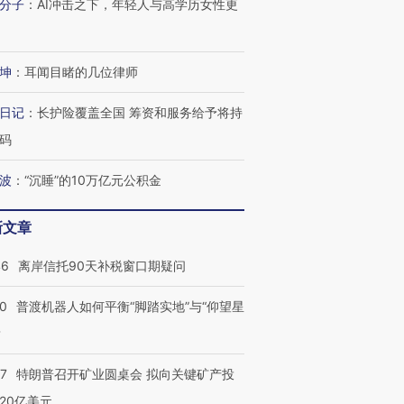
分子
：
AI冲击之下，年轻人与高学历女性更
坤
：
耳闻目睹的几位律师
日记
：
长护险覆盖全国 筹资和服务给予将持
码
波
：
“沉睡”的10万亿元公积金
新文章
46
离岸信托90天补税窗口期疑问
00
普渡机器人如何平衡“脚踏实地”与“仰望星
？
57
特朗普召开矿业圆桌会 拟向关键矿产投
20亿美元