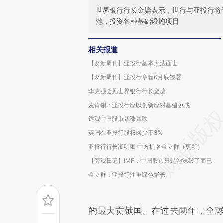
世界银行行长金墉表示，世行与亚投行将
池，投资各种基础设施项目
相关报道
【财新周刊】亚投行基本大法面世
【财新周刊】亚投行章程6月底签署
李克强会见世界银行行长金墉
麦肯锡：亚投行应以创新应对基建挑战
远观中国股市暴涨暴跌
英国在亚投行股权略少于3%
亚投行行长渐明晰 中方提名金立群（更新）
【旁观日记】IMF：中国股市只是泡沫破了而已
金立群：亚投行注重绿色增长
的最大贡献国。在过去两年，全球经