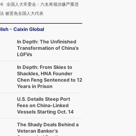
06
全国人大常委会：六名将领涉嫌严重违
法 被罢免全国人大代表
lish - Caixin Global
In Depth: The Unfinished
Transformation of China’s
LGFVs
In Depth: From Skies to
Shackles, HNA Founder
Chen Feng Sentenced to 12
Years in Prison
U.S. Details Steep Port
Fees on China-Linked
Vessels Starting Oct. 14
The Shady Deals Behind a
Veteran Banker’s