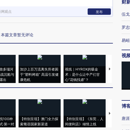
财
新网观点
发布
伍戈
罗志
本篇文章暂无评论
易峘
视
致多瑙河
加沙上百万流离失所者困
视线｜HYROX的吸金
马航飞行员
二战沉船与
于“塑料烤箱” 高温引发健
术：是什么让中产们甘
粒摇头丸 尿
露出
康危机
心“花钱找虐”？
毒品
博
【推广】走
唐涯
找100种
【特别呈现】澳门全力探
【特别呈现】《东莞，人
会，让数智科
式·第一对
索葡语国家新渠道
间便利店》倾情上线
业