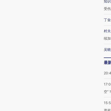
知识
受伤
丁金
村夫
续加
吴晓
最
20:
17:
空”
15:
资超