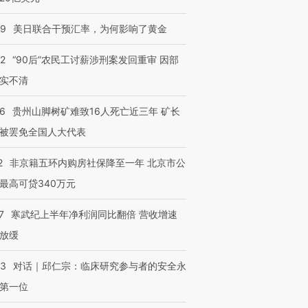
09
美日联合干预汇率，为何影响了黄金
32
“90后”农民工讨薪涉刑案发回重审 因部
实不清
36
贵州山脚树矿难致16人死亡近三年 矿长
被罢免全国人大代表
2
非京籍五环内购房社保降至一年 北京市公
最高可贷340万元
7
寒武纪上半年净利润同比翻倍 营收增速
放缓
53
对话｜邱仁宗：临床研究参与者的安全永
第一位