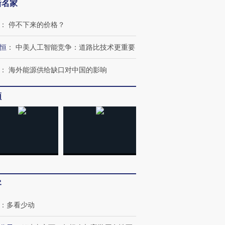
新名家
：
停不下来的价格？
恒
：
中美人工智能竞争：道路比技术更重要
：
海外能源供给缺口对中国的影响
频
跨国走私7万
视线｜被称为“蟑螂”的印
视线｜“入侵”还是“人道危
检体内含3种
度Z世代 用街头抗争将教
机”？难民潮撕裂西班牙
秘鲁纳斯
育部长拱下台
飞地休达
13人遇难
客
进第四届链博
【商旅对话】华住集团
：
多看少动
技“链”接产
【特别呈现】寻找100种
CFO：不靠规模取胜，华
【特别呈
有意思的生活方式·第三对
住三大增长引擎是什么？
有意思的