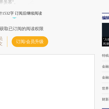
界羡慕”。
1532字 订阅后继续阅读
编
获取已订阅的阅读权限
员
“入
订阅/会员升级
文
民潮
特稿
金融
金融
世界
财新