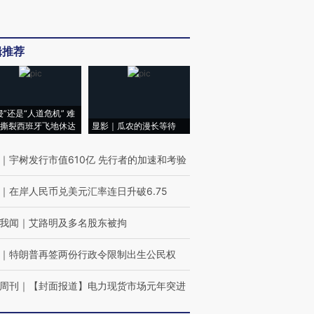
辑推荐
侵”还是“人道危机” 难
撕裂西班牙飞地休达
显影｜瓜农的漫长等待
｜
宇树发行市值610亿 先行者的加速和考验
｜
在岸人民币兑美元汇率连日升破6.75
我闻
｜
艾路明及多名股东被拘
｜
特朗普再签两份行政令限制出生公民权
周刊
｜
【封面报道】电力现货市场元年突进