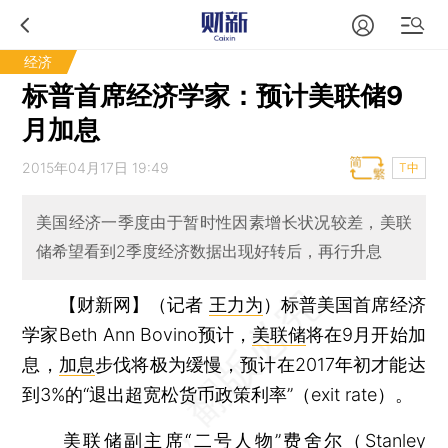
经济
标普首席经济学家：预计美联储9
月加息
2015年04月17日 19:49
T中
美国经济一季度由于暂时性因素增长状况较差，美联
储希望看到2季度经济数据出现好转后，再行升息
【财新网】（记者
王力为
）
标普美国首席经济
学家Beth Ann Bovino预计，
美联储
将在9月开始加
息，
加息
步伐将极为缓慢，预计在2017年初才能达
到3%的“退出超宽松货币政策利率”（exit rate）。
美联储副主席“二号人物”费舍尔（Stanley